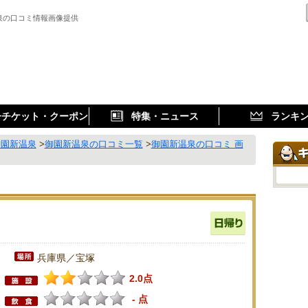
泉の口コミ情報画像提供
子チケット・クーポン
特集・ニュース
ランキ
御園新温泉
>
御園新温泉の口コミ一覧
>
御園新温泉の口コミ 画
兵庫県／宝塚
2.0点
- 点