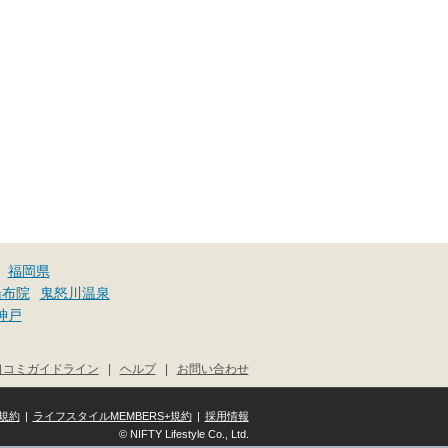
福岡県
湯布院
鬼怒川温泉
神戸
口コミガイドライン
|
ヘルプ
|
お問い合わせ
規約
|
ライフスタイルMEMBERS+規約
|
採用情報
© NIFTY Lifestyle Co., Ltd.