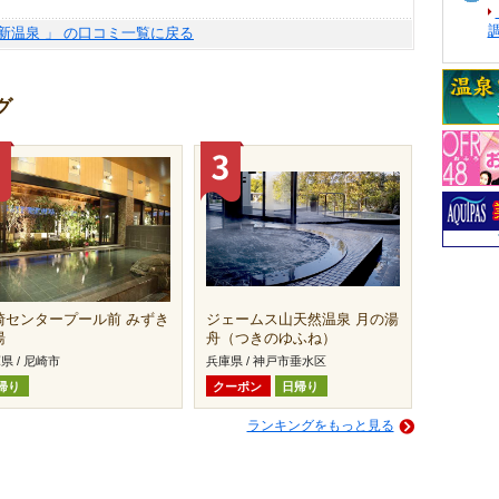
園新温泉 」 の口コミ一覧に戻る
グ
崎センタープール前 みずき
ジェームス山天然温泉 月の湯
湯
舟（つきのゆふね）
県 / 尼崎市
兵庫県 / 神戸市垂水区
帰り
クーポン
日帰り
ランキングをもっと見る