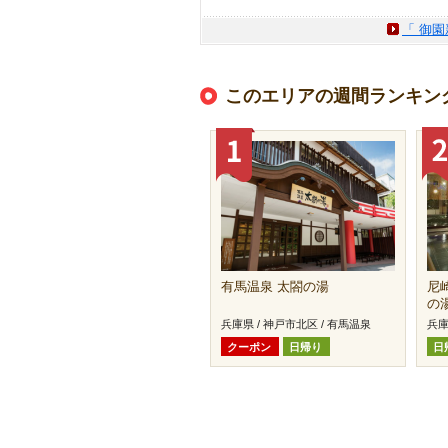
「 御
このエリアの週間ランキン
有馬温泉 太閤の湯
尼
の
兵庫県 / 神戸市北区 / 有馬温泉
兵庫
クーポン
日帰り
日