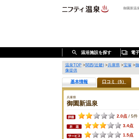
御園新温
温浴施設を探す
電
温泉TOP
>
関西(近畿)
>
兵庫県
>
宝塚
>
像提供
基本情報
口コミ（5）
兵庫県
御園新温泉
2.0点
5件
/
3.4点
1.5点