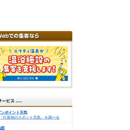
ピンポイント天気
「行楽地のスポット天気」を調べる
地図