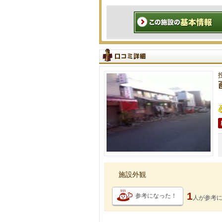
施設外観
1
参考になった！
人が
参考