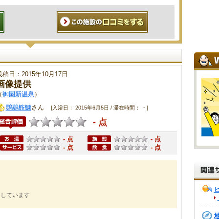
投稿日：2015年10月17日
画像提供
（
御園新温泉
）
鸚鵡鮟鱇
さん
[入浴日： 2015年6月5日 / 滞在時間： - ]
- 点
- 点
- 点
- 点
- 点
にしています