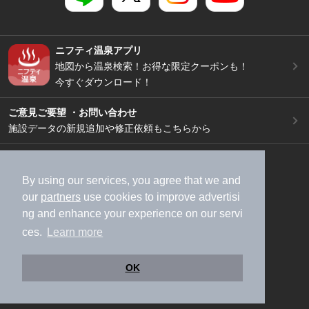
ニフティ温泉アプリ
地図から温泉検索！お得な限定クーポンも！
今すぐダウンロード！
ご意見ご要望 ・お問い合わせ
施設データの新規追加や修正依頼もこちらから
スマートフォン
/
PC
加盟店募集（資料請求）
広告出稿のご案内
By using our services, you agree that we and
our
partners
use cookies to improve advertisi
利用規約
ライフスタイルMEMBERS+規約
ng and enhance your experience on our servi
特定商取引法に基づく表記
ヘルプ
採用情報
ces.
Learn more
運営会社
個人情報保護ポリシー
©NIFTY Lifestyle Co., Ltd.
OK