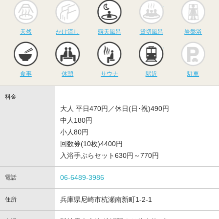
天然
かけ流し
露天風呂
貸切風呂
岩
天然
かけ流し
露天風呂
貸切風呂
岩盤浴
食事
休憩
サウナ
駅近
駐
食事
休憩
サウナ
駅近
駐車
料金
大人 平日470円／休日(日･祝)490円
中人180円
小人80円
回数券(10枚)4400円
入浴手ぶらセット630円～770円
06-6489-3986
電話
兵庫県尼崎市杭瀬南新町1-2-1
住所