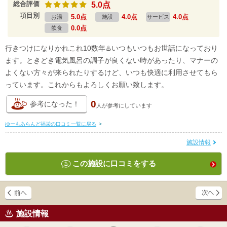
総合評価
5.0点
項目別
5.0点
4.0点
4.0点
お湯
施設
サービス
0.0点
飲食
行きつけになりかれこれ10数年♨️いつもいつもお世話になっており
ます。ときどき電気風呂の調子が良くない時があったり、マナーの
よくない方々が来られたりするけど、いつも快適に利用させてもら
っています。これからもよろしくお願い致します。
0
参考になった！
人が
参考にしています
ゆーもあらんど福栄の口コミ一覧に戻る
>
施設情報
この施設に口コミをする
施設情報