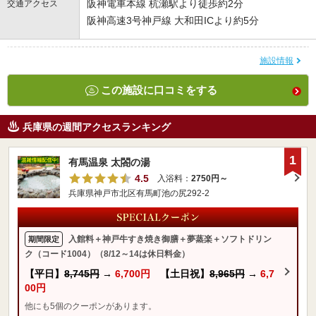
阪神電車本線 杭瀬駅より徒歩約2分
交通アクセス
阪神高速3号神戸線 大和田ICより約5分
施設情報
この施設に口コミをする
兵庫県の週間アクセスランキング
1
有馬温泉 太閤の湯
4.5
入浴料：
2750円～
兵庫県神戸市北区有馬町池の尻292-2
入館料＋神戸牛すき焼き御膳＋夢蒸楽＋ソフトドリン
期間限定
ク（コード1004）（8/12～14は休日料金）
【平日】
8,745円
→
6,700円
【土日祝】
8,965円
→
6,7
00円
他にも5個のクーポンがあります。