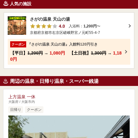
人気の施設
さがの温泉 天山の湯
4.0
入浴料：
1,200円
〜
京都府京都市右京区嵯峨野宮ノ元町55-4-7
『さがの温泉 天山の湯』入館料120円引き
クーポン
【平日】
1,200円
→
1,080円
【土日祝】
1,300円
→
1,18
0円
周辺の温泉・日帰り温泉・スーパー銭湯
上方温泉 一休
大阪府 / 大阪市内
日帰り
クーポン