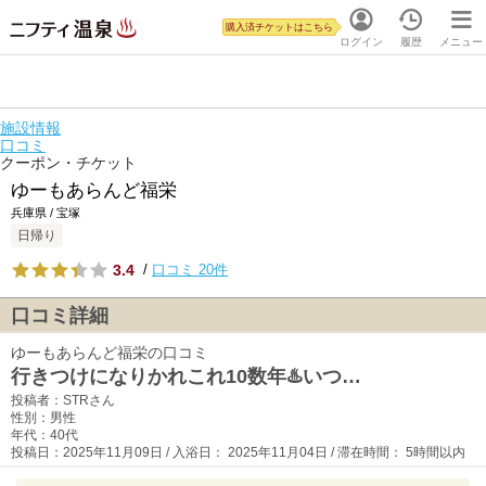
購入済チケットはこちら
ログイン
履歴
メニュー
施設情報
口コミ
クーポン・チケット
ゆーもあらんど福栄
兵庫県 / 宝塚
日帰り
3.4
/
口コミ 20件
口コミ詳細
ゆーもあらんど福栄の口コミ
行きつけになりかれこれ10数年♨️いつ…
投稿者：STRさん
性別：男性
年代：40代
投稿日：2025年11月09日 / 入浴日： 2025年11月04日 / 滞在時間： 5時間以内