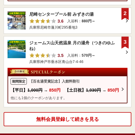
2
尼崎センタープール前 みずきの湯
3.6
入浴料：
880円～
兵庫県尼崎市蓬川町295番地3
3
ジェームス山天然温泉 月の湯舟（つきのゆふ
ね）
3.5
入浴料：
570円～
兵庫県神戸市垂水区青山台7-4-46
【百名湯受賞記念】入館料割引
期間限定
【平日】
1,000円
→
850円
【土日祝】
1,030円
→
850円
他にも1個のクーポンがあります。
無料会員登録して続きを見る