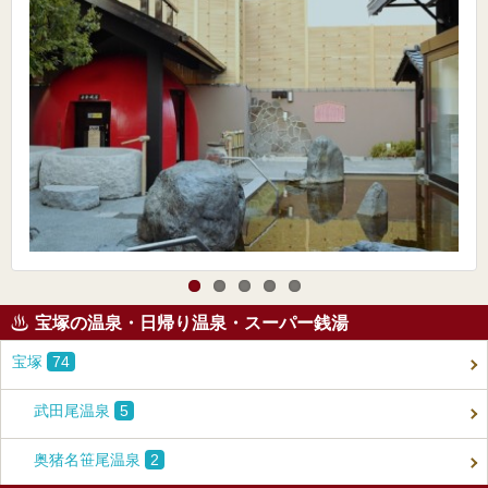
宝塚の温泉・日帰り温泉・スーパー銭湯
宝塚
74
武田尾温泉
5
奥猪名笹尾温泉
2