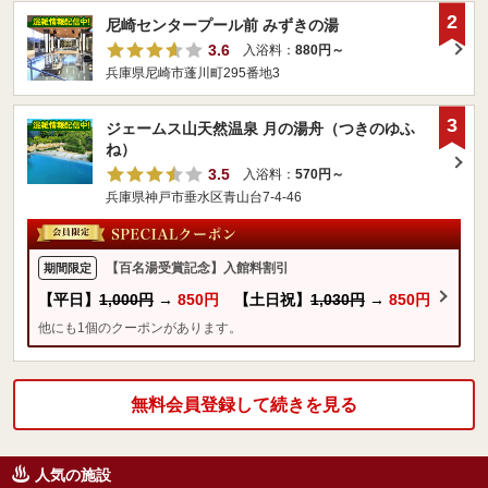
2
尼崎センタープール前 みずきの湯
3.6
入浴料：
880円～
兵庫県尼崎市蓬川町295番地3
3
ジェームス山天然温泉 月の湯舟（つきのゆふ
ね）
3.5
入浴料：
570円～
兵庫県神戸市垂水区青山台7-4-46
【百名湯受賞記念】入館料割引
期間限定
【平日】
1,000円
→
850円
【土日祝】
1,030円
→
850円
他にも1個のクーポンがあります。
無料会員登録して続きを見る
人気の施設