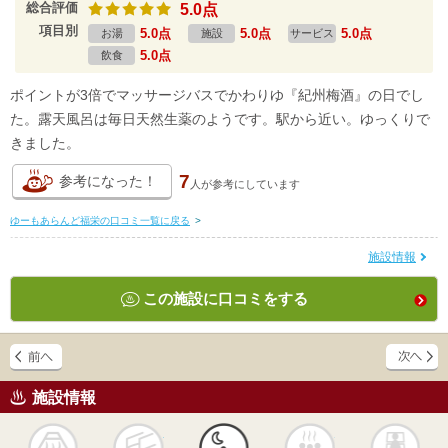
総合評価
5.0点
項目別
5.0点
5.0点
5.0点
お湯
施設
サービス
5.0点
飲食
ポイントが3倍でマッサージバスでかわりゆ『紀州梅酒』の日でし
た。露天風呂は毎日天然生薬のようです。駅から近い。ゆっくりで
きました。
7
参考になった！
人が
参考にしています
ゆーもあらんど福栄の口コミ一覧に戻る
>
施設情報
この施設に口コミをする
施設情報
天然
かけ流し
露天風呂
貸切風呂
岩