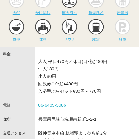
天然
かけ流し
露天風呂
貸切風呂
岩盤浴
食事
休憩
サウナ
駅近
駐
食事
休憩
サウナ
駅近
駐車
料金
大人 平日470円／休日(日･祝)490円
中人180円
小人80円
回数券(10枚)4400円
入浴手ぶらセット630円～770円
06-6489-3986
電話
兵庫県尼崎市杭瀬南新町1-2-1
住所
阪神電車本線 杭瀬駅より徒歩約2分
交通アクセス