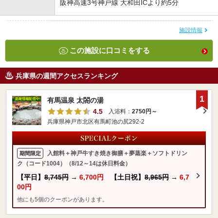
阪神高速3号神戸線 大和田ICより約5分
施設情報
この施設に口コミをする
兵庫県の週間アクセスランキング
1
有馬温泉 太閤の湯
4.5
入浴料：
2750円～
兵庫県神戸市北区有馬町池の尻292-2
入館料＋神戸牛すき焼き御膳＋夢蒸楽＋ソフトドリン
期間限定
ク（コード1004）（8/12～14は休日料金）
【平日】
8,745円
→
6,700円
【土日祝】
8,965円
→
6,7
00円
他にも5個のクーポンがあります。