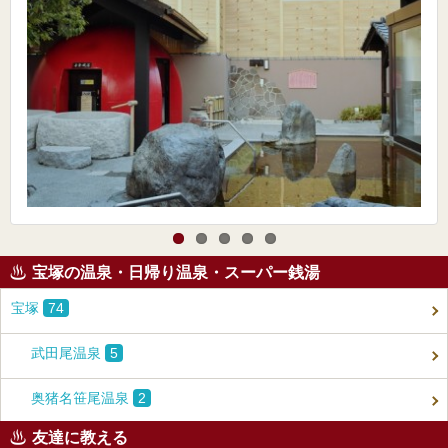
宝塚の温泉・日帰り温泉・スーパー銭湯
宝塚
74
武田尾温泉
5
奥猪名笹尾温泉
2
友達に教える