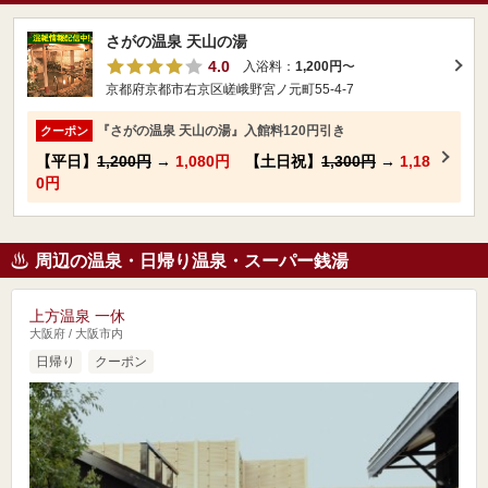
さがの温泉 天山の湯
4.0
入浴料：
1,200円
〜
京都府京都市右京区嵯峨野宮ノ元町55-4-7
『さがの温泉 天山の湯』入館料120円引き
クーポン
【平日】
1,200円
→
1,080円
【土日祝】
1,300円
→
1,18
0円
周辺の温泉・日帰り温泉・スーパー銭湯
上方温泉 一休
大阪府 / 大阪市内
日帰り
クーポン