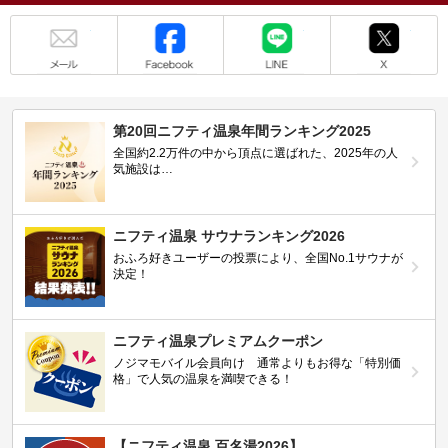
メール
Facebook
LINE
X
第20回ニフティ温泉年間ランキング2025
全国約2.2万件の中から頂点に選ばれた、2025年の人
気施設は…
ニフティ温泉 サウナランキング2026
おふろ好きユーザーの投票により、全国No.1サウナが
決定！
ニフティ温泉プレミアムクーポン
ノジマモバイル会員向け 通常よりもお得な「特別価
格」で人気の温泉を満喫できる！
【ニフティ温泉 百名湯2026】