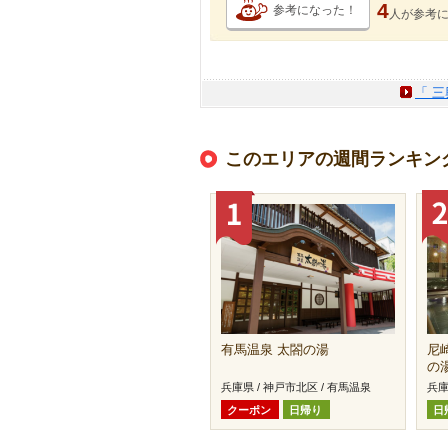
4
参考になった！
人が
参考
「 
このエリアの週間ランキン
有馬温泉 太閤の湯
尼
の
兵庫県 / 神戸市北区 / 有馬温泉
兵庫
クーポン
日帰り
日