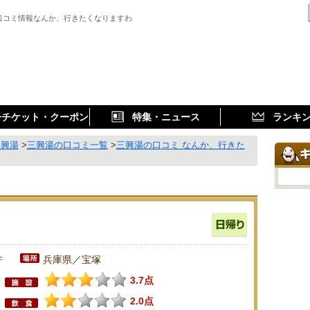
口コミ情報なんか、行きたくなりますわ
子チケット・クーポン
特集・ニュース
ランキ
三興湯
>
三興湯の口コミ一覧
>
三興湯の口コミ なんか、行きた
件
兵庫県／宝塚
3.7点
2.0点