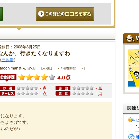
投稿日：2008年8月25日
なんか、行きたくなりますわ
（
三興湯
）
arochimanさん
[入浴日： - / 滞在時間： - ]
4.0点
- 点
- 点
- 点
- 点
話になります。
持ちよさげです。
いいのだが）