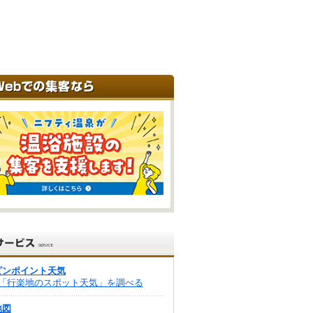
ピンポイント天気
「行楽地のスポット天気」を調べる
地図