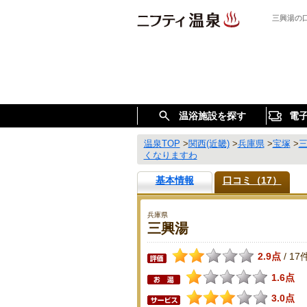
三興湯の
温浴施設を探す
電
温泉TOP
>
関西(近畿)
>
兵庫県
>
宝塚
>
くなりますわ
基本情報
口コミ（17）
兵庫県
三興湯
2.9点
17
/
1.6点
3.0点