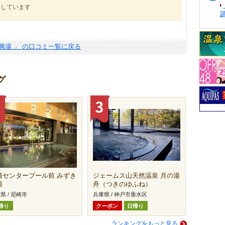
にしています
三興湯 」 の口コミ一覧に戻る
グ
崎センタープール前 みずき
ジェームス山天然温泉 月の湯
湯
舟（つきのゆふね）
県 / 尼崎市
兵庫県 / 神戸市垂水区
帰り
クーポン
日帰り
ランキングをもっと見る