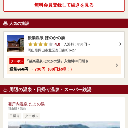
無料会員登録して続きを見る
人気の施設
後楽温泉 ほのかの湯
4.0
入浴料：
850円
〜
岡山県岡山市北区奥田南町6-27
『後楽温泉 ほのかの湯』入館料60円引き
クーポン
通常
850円
→
790円（60円お得！）
周辺の温泉・日帰り温泉・スーパー銭湯
瀬戸内温泉 たまの湯
岡山県 / 備前
日帰り
クーポン