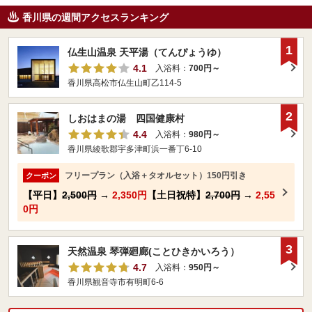
香川県の週間アクセスランキング
1
仏生山温泉 天平湯（てんぴょうゆ）
4.1
入浴料：
700円～
香川県高松市仏生山町乙114-5
2
しおはまの湯 四国健康村
4.4
入浴料：
980円～
香川県綾歌郡宇多津町浜一番丁6-10
フリープラン（入浴＋タオルセット）150円引き
クーポン
【平日】
2,500円
→
2,350円
【土日祝特】
2,700円
→
2,55
0円
3
天然温泉 琴弾廻廊(ことひきかいろう）
4.7
入浴料：
950円～
香川県観音寺市有明町6-6