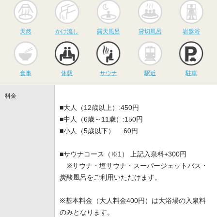
天然
かけ流し
露天風呂
貸切風呂
岩
天然
かけ流し
露天風呂
貸切風呂
岩盤浴
食事
休憩
サウナ
駅近
駐
食事
休憩
サウナ
駅近
駐車
料金
■大人（12歳以上）:450円
■中人（6歳～11歳）:150円
■小人（5歳以下） :60円
■サウナコース（※1） 上記入泉料+300円
※サウナ・塩サウナ・スーパージェットバス・
炭酸風呂をご利用いただけます。
※基本料金（大人料金400円）は大浴場の入泉料
のみとなります。