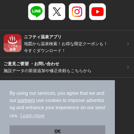
ニフティ温泉アプリ
地図から温泉検索！お得な限定クーポンも！
今すぐダウンロード！
ご意見ご要望 ・お問い合わせ
施設データの新規追加や修正依頼もこちらから
スマートフォン
/
PC
加盟店募集（資料請求）
広告出稿のご案内
By using our services, you agree that we and
our
partners
use cookies to improve advertisi
利用規約
ライフスタイルMEMBERS+規約
ng and enhance your experience on our servi
特定商取引法に基づく表記
ヘルプ
採用情報
ces.
Learn more
運営会社
個人情報保護ポリシー
©NIFTY Lifestyle Co., Ltd.
OK