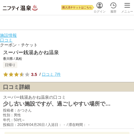
購入済チケットはこちら
ログイン
履歴
メニュー
施設情報
口コミ
クーポン・チケット
スーパー銭湯あかね温泉
香川県 / 高松
日帰り
3.5
/
口コミ 7件
口コミ詳細
スーパー銭湯あかね温泉の口コミ
少し古い施設ですが、過ごしやすい場所で…
投稿者：かつさん
性別：男性
年代：50代～
投稿日：2026年04月26日 / 入浴日： - / 滞在時間： -