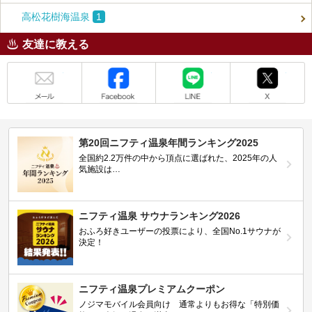
高松花樹海温泉
1
友達に教える
メール
Facebook
LINE
X
第20回ニフティ温泉年間ランキング2025
全国約2.2万件の中から頂点に選ばれた、2025年の人
気施設は…
ニフティ温泉 サウナランキング2026
おふろ好きユーザーの投票により、全国No.1サウナが
決定！
ニフティ温泉プレミアムクーポン
ノジマモバイル会員向け 通常よりもお得な「特別価