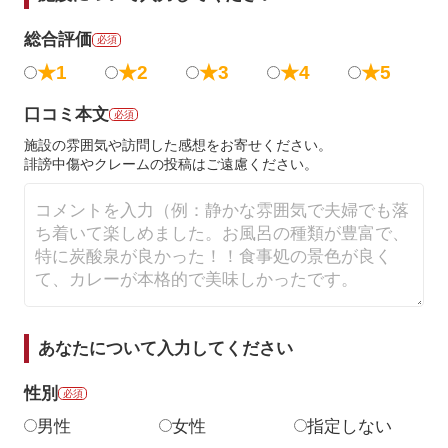
総合評価
必須
★1
★2
★3
★4
★5
口コミ本文
必須
施設の雰囲気や訪問した感想をお寄せください。
誹謗中傷やクレームの投稿はご遠慮ください。
あなたについて入力してください
性別
必須
男性
女性
指定しない