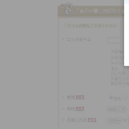
「ぬくい湯」
の口コミを
口コミ内容をご入力ください
ニックネーム
※
全角16
※
未入力
※ゲスト
また、ゲ
だいた後
※
新ニフテ
稿を行う
性別
男性
年代
入浴した日
年