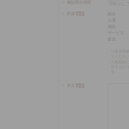
施設滞在時間
評価
総合
お湯
施設
サービス
飲食
※
業界関
てくださ
※
意図的
反する口
す。
本文