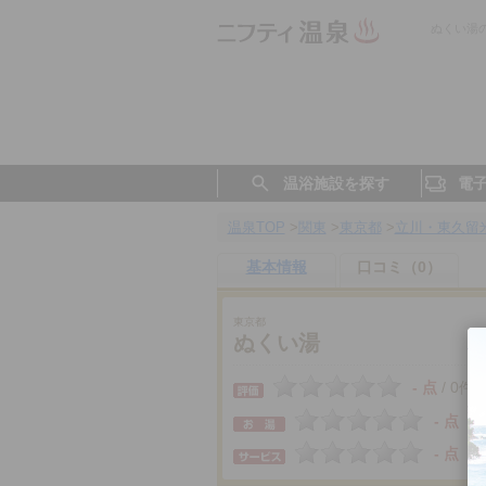
ぬくい湯
温浴施設を探す
電
温泉TOP
>
関東
>
東京都
>
立川・東久留
基本情報
口コミ（0）
東京都
ぬくい湯
- 点
0件
/
- 点
- 点