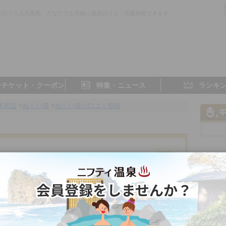
の口コミ入力画面。どなたでも自由に温泉口コミ・写真投稿できます。
子チケット・クーポン
特集・ニュース
ランキ
米周辺
>
ぬくい湯
>
ぬくい湯の口コミ投稿
東京都／立川・東久留米周辺
- 点
- 点