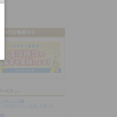
ピンポイント天気
「行楽地のスポット天気」を調べる
地図