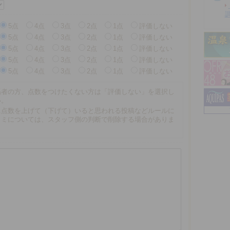
5点
4点
3点
2点
1点
評価しない
5点
4点
3点
2点
1点
評価しない
5点
4点
3点
2点
1点
評価しない
5点
4点
3点
2点
1点
評価しない
5点
4点
3点
2点
1点
評価しない
係者の方、点数をつけたくない方は「評価しない」を選択し
い。
に点数を上げて（下げて）いると思われる投稿などルールに
コミについては、スタッフ側の判断で削除する場合がありま