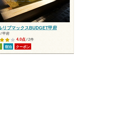
ルリブマックスBUDGET甲府
/ 甲府
4.0点
/ 2件
り
宿泊
クーポン