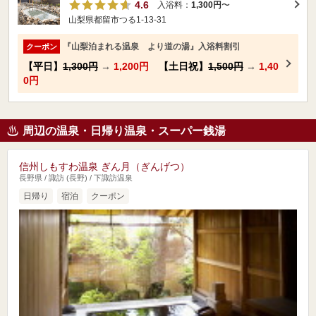
4.6
入浴料：
1,300円
〜
山梨県都留市つる1-13-31
『山梨泊まれる温泉 より道の湯』入浴料割引
クーポン
【平日】
1,300円
→
1,200円
【土日祝】
1,500円
→
1,40
0円
周辺の温泉・日帰り温泉・スーパー銭湯
信州しもすわ温泉 ぎん月（ぎんげつ）
長野県 / 諏訪 (長野) / 下諏訪温泉
日帰り
宿泊
クーポン