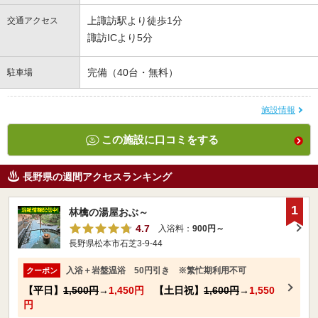
上諏訪駅より徒歩1分
交通アクセス
諏訪ICより5分
完備（40台・無料）
駐車場
施設情報
この施設に口コミをする
長野県の週間アクセスランキング
1
林檎の湯屋おぶ～
4.7
入浴料：
900円～
長野県松本市石芝3-9-44
入浴＋岩盤温浴 50円引き ※繁忙期利用不可
クーポン
【平日】
1,500円
→
1,450円
【土日祝】
1,600円
→
1,550
円