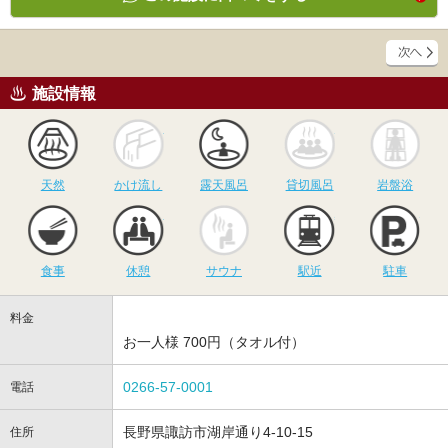
施設情報
天然
かけ流し
露天風呂
貸切風呂
岩
天然
かけ流し
露天風呂
貸切風呂
岩盤浴
食事
休憩
サウナ
駅近
駐
食事
休憩
サウナ
駅近
駐車
料金
お一人様 700円（タオル付）
0266-57-0001
電話
長野県諏訪市湖岸通り4-10-15
住所