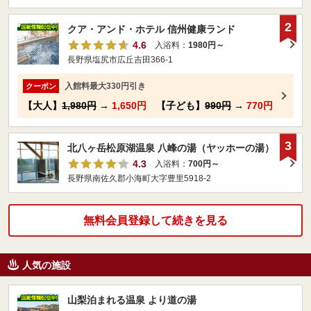
2
クア・アンド・ホテル 信州健康ランド
4.6
入浴料：
1980円～
長野県塩尻市広丘吉田366-1
入館料最大330円引き
クーポン
【大人】
1,980円
→
1,650円
【子ども】
990円
→
770円
3
北八ヶ岳松原湖温泉 八峰の湯（ヤッホーの湯）
4.3
入浴料：
700円～
長野県南佐久郡小海町大字豊里5918-2
無料会員登録して続きを見る
人気の施設
山梨泊まれる温泉 より道の湯