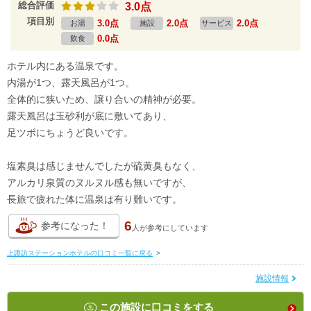
総合評価
3.0点
項目別
3.0点
2.0点
2.0点
お湯
施設
サービス
0.0点
飲食
ホテル内にある温泉です。
内湯が1つ、露天風呂が1つ。
全体的に狭いため、譲り合いの精神が必要。
露天風呂は玉砂利が底に敷いてあり、
足ツボにちょうど良いです。
塩素臭は感じませんでしたが硫黄臭もなく、
アルカリ泉質のヌルヌル感も無いですが、
長旅で疲れた体に温泉は有り難いです。
6
参考になった！
人が
参考にしています
上諏訪ステーションホテルの口コミ一覧に戻る
>
施設情報
この施設に口コミをする