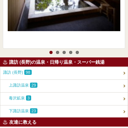
諏訪 (長野)の温泉・日帰り温泉・スーパー銭湯
諏訪 (長野)
98
上諏訪温泉
29
毒沢鉱泉
3
下諏訪温泉
23
友達に教える