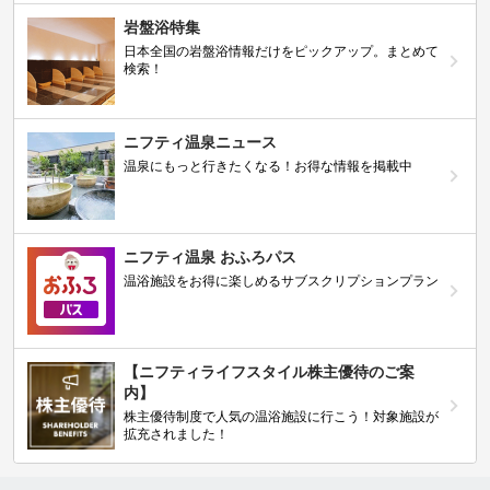
岩盤浴特集
日本全国の岩盤浴情報だけをピックアップ。まとめて
検索！
ニフティ温泉ニュース
温泉にもっと行きたくなる！お得な情報を掲載中
ニフティ温泉 おふろパス
温浴施設をお得に楽しめるサブスクリプションプラン
【ニフティライフスタイル株主優待のご案
内】
株主優待制度で人気の温浴施設に行こう！対象施設が
拡充されました！