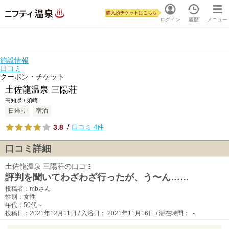
購入済チケットはこちら
ログイン
履歴
メニュー
施設情報
口コミ
クーポン・チケット
土佐龍温泉 三陽荘
高知県 / 須崎
日帰り
宿泊
3.8
/
口コミ 4件
口コミ詳細
土佐龍温泉 三陽荘の口コミ
評判を聞いてわざわざ行ったが、う〜ん……
投稿者：mbさん
性別：女性
年代：50代～
投稿日：2021年12月11日 / 入浴日： 2021年11月16日 / 滞在時間： -