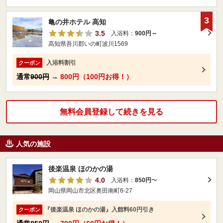
3
亀の井ホテル 高知
3.5
入浴料：
900円～
高知県吾川郡いの町波川1569
入浴料割引
クーポン
通常
900円
→
800円（100円お得！）
無料会員登録して続きを見る
人気の施設
後楽温泉 ほのかの湯
4.0
入浴料：
850円
〜
岡山県岡山市北区奥田南町6-27
『後楽温泉 ほのかの湯』入館料60円引き
クーポン