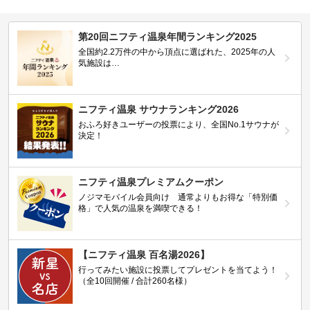
第20回ニフティ温泉年間ランキング2025
全国約2.2万件の中から頂点に選ばれた、2025年の人
気施設は…
ニフティ温泉 サウナランキング2026
おふろ好きユーザーの投票により、全国No.1サウナが
決定！
ニフティ温泉プレミアムクーポン
ノジマモバイル会員向け 通常よりもお得な「特別価
格」で人気の温泉を満喫できる！
【ニフティ温泉 百名湯2026】
行ってみたい施設に投票してプレゼントを当てよう！
（全10回開催 / 合計260名様）