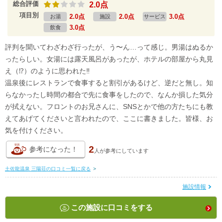
総合評価
2.0点
項目別
2.0点
2.0点
3.0点
お湯
施設
サービス
3.0点
飲食
評判を聞いてわざわざ行ったが、う〜ん…って感じ。男湯はぬるか
ったらしい。女湯には露天風呂があったが、ホテルの部屋から丸見
え（⁉︎）のように思われた‼️
温泉後にレストランで食事すると割引があるけど、逆だと無し。知
らなかったし時間の都合で先に食事をしたので、なんか損した気分
が拭えない。フロントのお兄さんに、SNSとかで他の方たちにも教
えてあげてくださいと言われたので、ここに書きました。皆様、お
気を付けください。
2
参考になった！
人が
参考にしています
土佐龍温泉 三陽荘の口コミ一覧に戻る
>
施設情報
この施設に口コミをする