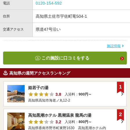
0120-154-592
電話
高知県土佐市宇佐町竜504-1
住所
県道47号沿い
交通アクセス
施設情報
この施設に口コミをする
高知県の週間アクセスランキング
1
姫若子の湯
3.8
入浴料：
900円～
高知県高知市海老ノ丸12-2
2
高知黒潮ホテル 黒潮温泉 龍馬の湯
3.2
入浴料：
800円～
高知県香南市野市町東野1630 高知黒潮ホテル内