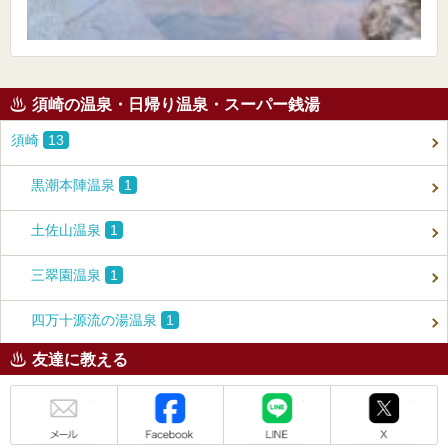
須崎の温泉・日帰り温泉・スーパー銭湯
須崎
13
黒潮本陣温泉
1
土佐山温泉
1
三翠園温泉
1
四万十源流の湯温泉
1
友達に教える
メール
Facebook
LINE
X