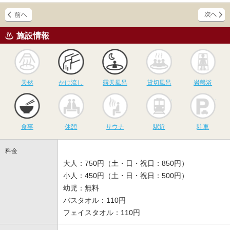
施設情報
天然
かけ流し
露天風呂
貸切風呂
岩
天然
かけ流し
露天風呂
貸切風呂
岩盤浴
食事
休憩
サウナ
駅近
駐
食事
休憩
サウナ
駅近
駐車
料金
大人：750円（土・日・祝日：850円）
小人：450円（土・日・祝日：500円）
幼児：無料
バスタオル：110円
フェイスタオル：110円