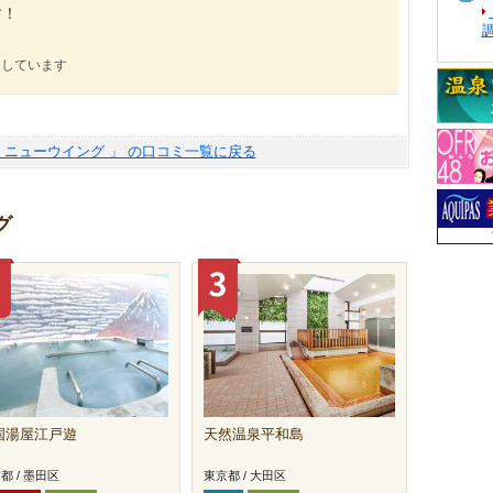
す！
にしています
ル ニューウイング 」 の口コミ一覧に戻る
グ
国湯屋江戸遊
天然温泉平和島
都 / 墨田区
東京都 / 大田区