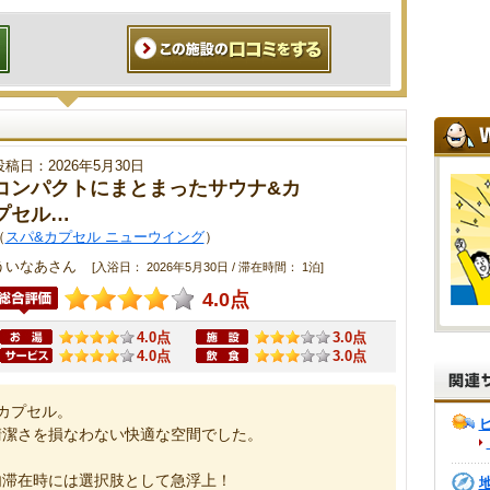
投稿日：2026年5月30日
コンパクトにまとまったサウナ&カ
プセル…
（
スパ&カプセル ニューウイング
）
ういなあさん
[入浴日： 2026年5月30日 / 滞在時間： 1泊]
4.0点
4.0点
3.0点
4.0点
3.0点
カプセル。
清潔さを損なわない快適な空間でした。
内滞在時には選択肢として急浮上！