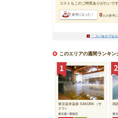
コストもこのご時世ありがたいで
0
参考になった！
人が
参考
「 スパ&カプセ
このエリアの週間ランキン
東京染井温泉 SAKURA （サ
両
クラ）
東京都 / 豊島区
東京