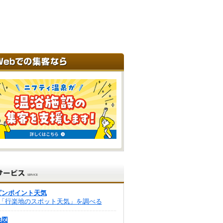
ピンポイント天気
「行楽地のスポット天気」を調べる
地図