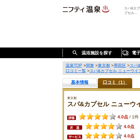
スパ&カ
プセル…
温浴施設を探す
電
温泉TOP
>
関東
>
東京都
>
墨田区
>
スパ
口コミ一覧
>
スパ&カプセル ニューウイ
基本情報
口コミ（1）
東京都
スパ&カプセル ニューウ
4.0点
1件
/
4.0点
4.0点