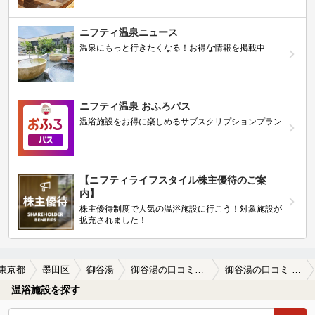
ニフティ温泉ニュース
温泉にもっと行きたくなる！お得な情報を掲載中
ニフティ温泉 おふろパス
温浴施設をお得に楽しめるサブスクリプションプラン
【ニフティライフスタイル株主優待のご案
内】
株主優待制度で人気の温浴施設に行こう！対象施設が
拡充されました！
東京都
墨田区
御谷湯
御谷湯の口コミ一覧
御谷湯の口コミ 初めて利用しました。薬湯とありましたが…
温浴施設を探す