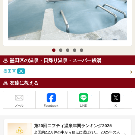
墨田区の温泉・日帰り温泉・スーパー銭湯
墨田区
30
友達に教える
メール
Facebook
LINE
X
第20回ニフティ温泉年間ランキング2025
全国約2.2万件の中から頂点に選ばれた、2025年の人