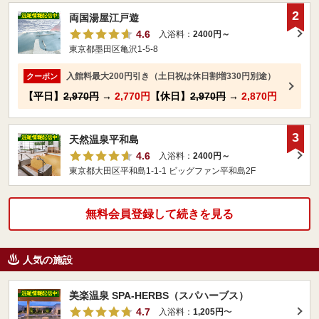
2
両国湯屋江戸遊
4.6
入浴料：
2400円～
東京都墨田区亀沢1-5-8
入館料最大200円引き（土日祝は休日割増330円別途）
クーポン
【平日】
2,970円
→
2,770円
【休日】
2,970円
→
2,870円
3
天然温泉平和島
4.6
入浴料：
2400円～
東京都大田区平和島1-1-1 ビッグファン平和島2F
無料会員登録して続きを見る
人気の施設
美楽温泉 SPA-HERBS（スパハーブス）
4.7
入浴料：
1,205円
〜