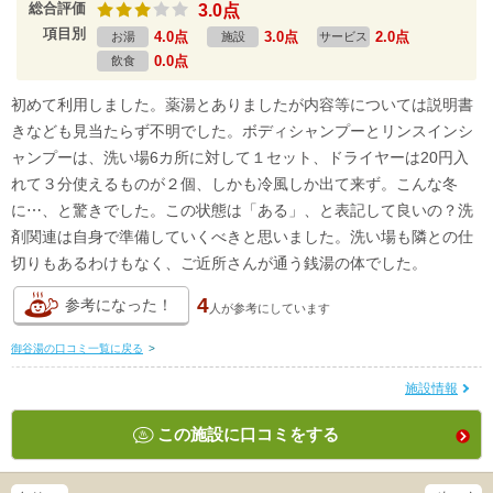
総合評価
3.0点
項目別
4.0点
3.0点
2.0点
お湯
施設
サービス
0.0点
飲食
初めて利用しました。薬湯とありましたが内容等については説明書
きなども見当たらず不明でした。ボディシャンプーとリンスインシ
ャンプーは、洗い場6カ所に対して１セット、ドライヤーは20円入
れて３分使えるものが２個、しかも冷風しか出て来ず。こんな冬
に⋯、と驚きでした。この状態は「ある」、と表記して良いの？洗
剤関連は自身で準備していくべきと思いました。洗い場も隣との仕
切りもあるわけもなく、ご近所さんが通う銭湯の体でした。
4
参考になった！
人が
参考にしています
御谷湯の口コミ一覧に戻る
>
施設情報
この施設に口コミをする