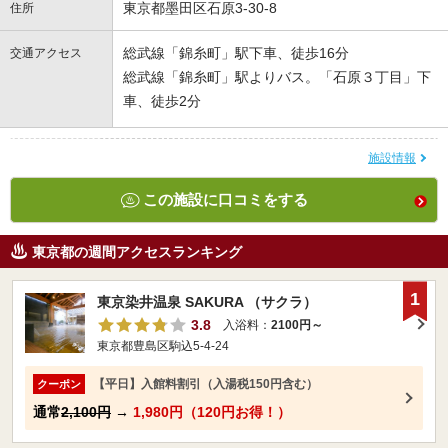
東京都墨田区石原3-30-8
住所
総武線「錦糸町」駅下車、徒歩16分
交通アクセス
総武線「錦糸町」駅よりバス。「石原３丁目」下
車、徒歩2分
施設情報
この施設に口コミをする
東京都の週間アクセスランキング
1
東京染井温泉 SAKURA （サクラ）
3.8
入浴料：
2100円～
東京都豊島区駒込5-4-24
【平日】入館料割引（入湯税150円含む）
クーポン
通常
2,100円
→
1,980円（120円お得！）