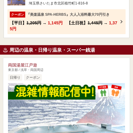
埼玉県さいたま市北区植竹町1-816-8
『美楽温泉 SPA-HERBS』大人入浴料最大70円引き
クーポン
【平日】
1,205円
→
1,145円
【土日祝】
1,445円
→
1,37
5円
周辺の温泉・日帰り温泉・スーパー銭湯
両国湯屋江戸遊
東京都 / 浅草・両国周辺
日帰り
クーポン