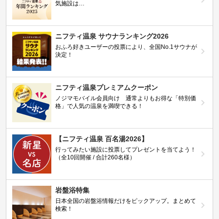
気施設は…
ニフティ温泉 サウナランキング2026
おふろ好きユーザーの投票により、全国No.1サウナが
決定！
ニフティ温泉プレミアムクーポン
ノジマモバイル会員向け 通常よりもお得な「特別価
格」で人気の温泉を満喫できる！
【ニフティ温泉 百名湯2026】
行ってみたい施設に投票してプレゼントを当てよう！
（全10回開催 / 合計260名様）
岩盤浴特集
日本全国の岩盤浴情報だけをピックアップ。まとめて
検索！