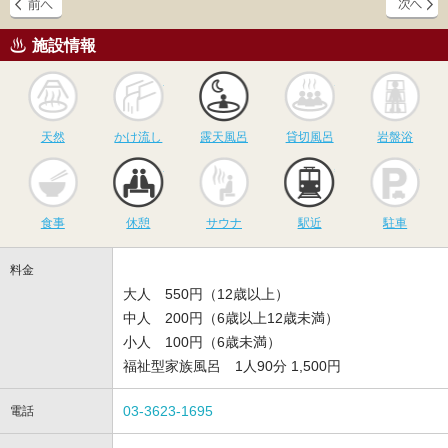
施設情報
天然
かけ流し
露天風呂
貸切風呂
岩
天然
かけ流し
露天風呂
貸切風呂
岩盤浴
食事
休憩
サウナ
駅近
駐
食事
休憩
サウナ
駅近
駐車
料金
大人 550円（12歳以上）
中人 200円（6歳以上12歳未満）
小人 100円（6歳未満）
福祉型家族風呂 1人90分 1,500円
03-3623-1695
電話