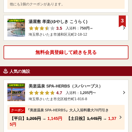
他にも1個のクーポンがあります。
3
湯屋敷 孝楽(ゆやしき こうらく)
3.5
入浴料：
750円～
埼玉県さいたま市浦和区元町2-18-12
無料会員登録して続きを見る
人気の施設
美楽温泉 SPA-HERBS（スパハーブス）
4.7
入浴料：
1,205円
〜
埼玉県さいたま市北区植竹町1-816-8
『美楽温泉 SPA-HERBS』大人入浴料最大70円引き
クーポン
【平日】
1,205円
→
1,145円
【土日祝】
1,445円
→
1,37
5円