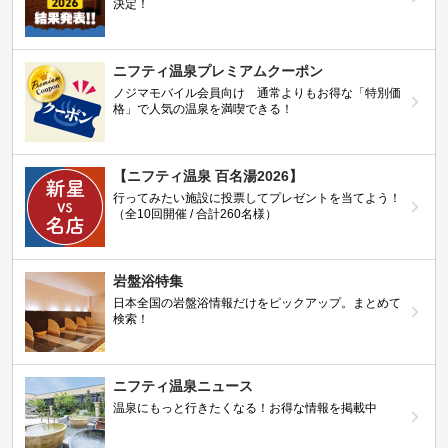
決定！
ニフティ温泉プレミアムクーポン
ノジマモバイル会員向け 通常よりもお得な「特別価
格」で人気の温泉を満喫できる！
【ニフティ温泉 百名湯2026】
行ってみたい施設に投票してプレゼントを当てよう！
（全10回開催 / 合計260名様）
岩盤浴特集
日本全国の岩盤浴情報だけをピックアップ。まとめて
検索！
ニフティ温泉ニュース
温泉にもっと行きたくなる！お得な情報を掲載中