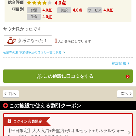
総合評価
4.0点
項目別
4.0点
4.0点
4.0点
お湯
施設
サービス
4.0点
飲食
サウナ良かったです
1
参考になった！
人が
参考にしています
竜泉寺の湯 草加谷塚店の口コミ一覧に戻る
>
施設情報
この施設に口コミをする
この施設で使える割引クーポン
ログイン会員限定
【平日限定】大人入浴+岩盤浴+タオルセット+ミネラルウォー