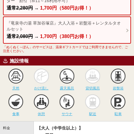
ター 割引（8/11～16利用不可）
通常
2,280円
→
1,700円（580円お得！）
『竜泉寺の湯 草加谷塚店』大人入浴＋岩盤浴＋レンタルタオ
ルセット
通常
2,080円
→
1,700円（380円お得！）
「ぬくぬく～ぽん」のサービスは、温泉ギフトカードではご利用できませんので、ご
注意ください。
施設情報
天然
かけ流し
露天風呂
貸切風呂
岩
天然
かけ流し
露天風呂
貸切風呂
岩盤浴
食事
休憩
サウナ
駅近
駐
食事
休憩
サウナ
駅近
駐車
【大人（中学生以上）】
料金