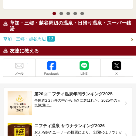
草加・三郷・越谷周辺の温泉・日帰り温泉・スーパー銭
湯
草加・三郷・越谷周辺
13
友達に教える
メール
Facebook
LINE
X
第20回ニフティ温泉年間ランキング2025
全国約2.2万件の中から頂点に選ばれた、2025年の人
気施設は…
ニフティ温泉 サウナランキング2026
おふろ好きユーザーの投票により、全国No.1サウナが