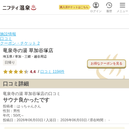
購入済チケットはこちら
ログイン
履歴
メニュー
施設情報
口コミ
クーポン・チケット
2
竜泉寺の湯 草加谷塚店
埼玉県 / 草加・三郷・越谷周辺
日帰り
お得なクーポンを見る
4.4
/
口コミ 1194件
口コミ詳細
竜泉寺の湯 草加谷塚店の口コミ
サウナ良かったです
投稿者：はっちゃんさん
性別：男性
年代：50代～
投稿日：2026年06月03日 / 入浴日： 2026年06月03日 / 滞在時間： -