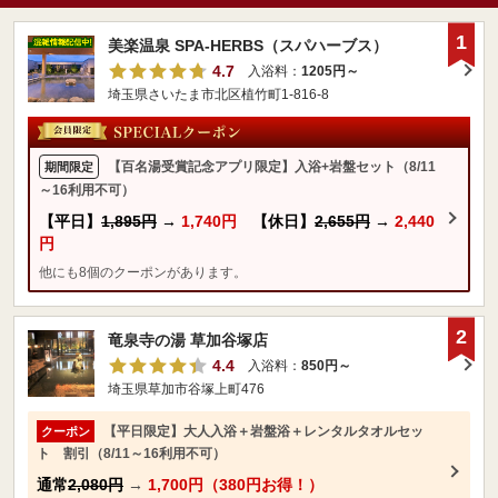
1
美楽温泉 SPA-HERBS（スパハーブス）
4.7
入浴料：
1205円～
埼玉県さいたま市北区植竹町1-816-8
【百名湯受賞記念アプリ限定】入浴+岩盤セット（8/11
期間限定
～16利用不可）
【平日】
1,895円
→
1,740円
【休日】
2,655円
→
2,440
円
他にも8個のクーポンがあります。
2
竜泉寺の湯 草加谷塚店
4.4
入浴料：
850円～
埼玉県草加市谷塚上町476
【平日限定】大人入浴＋岩盤浴＋レンタルタオルセッ
クーポン
ト 割引（8/11～16利用不可）
通常
2,080円
→
1,700円（380円お得！）