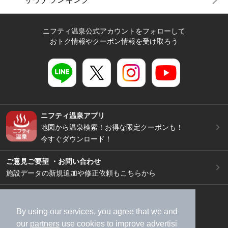
ニフティ温泉公式アカウントをフォローして
おトク情報やクーポン情報を受け取ろう
ニフティ温泉アプリ
地図から温泉検索！お得な限定クーポンも！
今すぐダウンロード！
ご意見ご要望 ・お問い合わせ
施設データの新規追加や修正依頼もこちらから
スマートフォン
/
PC
加盟店募集（資料請求）
広告出稿のご案内
By using our services, you agree that we and
our
partners
use cookies to improve advertisi
利用規約
ライフスタイルMEMBERS+規約