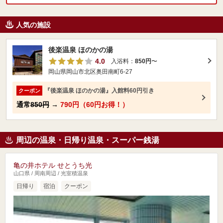
人気の施設
後楽温泉 ほのかの湯
4.0
入浴料：
850円
〜
岡山県岡山市北区奥田南町6-27
『後楽温泉 ほのかの湯』入館料60円引き
クーポン
通常
850円
→
790円（60円お得！）
周辺の温泉・日帰り温泉・スーパー銭湯
亀の井ホテル せとうち光
山口県 / 周南周辺 / 光室積温泉
日帰り
宿泊
クーポン