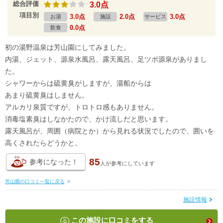
総合評価
3.0点
項目別
3.0点
2.0点
3.0点
お湯
施設
サービス
0.0点
飲食
初の湯野温泉は芳山園にしてみました。
内湯、ジェット、源泉水風呂、露天風呂、足ツボ源泉がありまし
た。
シャワーからは硫黄臭がしますが、湯船からは
あまり硫黄臭はしません。
アルカリ泉質ですが、トロトロ感もありません。
消毒塩素臭はしなかたので、かけ流しだと思います。
露天風呂が、周囲（病院とか）から見れる状況でしたので、囲いを
高くされたらどうかと。
85
参考になった！
人が
参考にしています
芳山園の口コミ一覧に戻る
>
施設情報
この施設に口コミをする