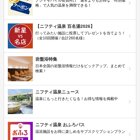
ノジマモバイル会員向け 通常よりもお得な「特別価
格」で人気の温泉を満喫できる！
【ニフティ温泉 百名湯2026】
行ってみたい施設に投票してプレゼントを当てよう！
（全10回開催 / 合計260名様）
岩盤浴特集
日本全国の岩盤浴情報だけをピックアップ。まとめて
検索！
ニフティ温泉ニュース
温泉にもっと行きたくなる！お得な情報を掲載中
ニフティ温泉 おふろパス
温浴施設をお得に楽しめるサブスクリプションプラン