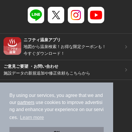
ニフティ温泉アプリ
地図から温泉検索！お得な限定クーポンも！
今すぐダウンロード！
ご意見ご要望 ・お問い合わせ
施設データの新規追加や修正依頼もこちらから
スマートフォン
/
PC
加盟店募集（資料請求）
広告出稿のご案内
By using our services, you agree that we and
our
partners
use cookies to improve advertisi
利用規約
ライフスタイルMEMBERS+規約
ng and enhance your experience on our servi
特定商取引法に基づく表記
ヘルプ
採用情報
ces.
Learn more
運営会社
個人情報保護ポリシー
©NIFTY Lifestyle Co., Ltd.