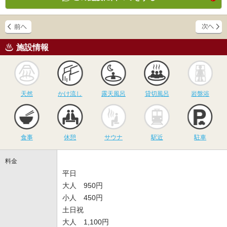
施設情報
天然
かけ流し
露天風呂
貸切風呂
岩
天然
かけ流し
露天風呂
貸切風呂
岩盤浴
食事
休憩
サウナ
駅近
駐
食事
休憩
サウナ
駅近
駐車
料金
平日
大人 950円
小人 450円
土日祝
大人 1,100円