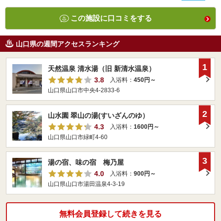
この施設に口コミをする
山口県の週間アクセスランキング
1
天然温泉 清水湯（旧 新清水温泉）
3.8
入浴料：
450円～
山口県山口市中央4-2833-6
2
山水園 翠山の湯(すいざんのゆ）
4.3
入浴料：
1600円～
山口県山口市緑町4-60
3
湯の宿、味の宿 梅乃屋
4.0
入浴料：
900円～
山口県山口市湯田温泉4-3-19
無料会員登録して続きを見る