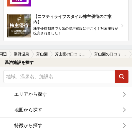
【ニフティライフスタイル株主優待のご案
内】
株主優待制度で人気の温浴施設に行こう！対象施設が
拡充されました！
周辺
湯野温泉
芳山園
芳山園の口コミ一覧
芳山園の口コミ 初の湯野温泉は芳山園にしてみました。…
温浴施設を探す
エリアから探す
地図から探す
特徴から探す