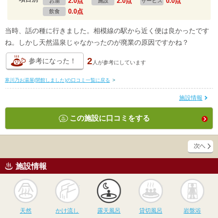
2.0点
2.0点
0.0点
お湯
施設
サービス
0.0点
飲食
当時、話の種に行きました。相模線の駅から近く便は良かったです
ね。しかし天然温泉じゃなかったのが廃業の原因ですかね？
2
参考になった！
人が
参考にしています
寒川乃お湯屋(閉館しました)の口コミ一覧に戻る
>
施設情報
この施設に口コミをする
施設情報
天然
かけ流し
露天風呂
貸切風呂
岩
天然
かけ流し
露天風呂
貸切風呂
岩盤浴