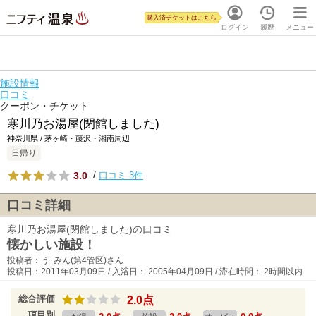
購入済チケットはこちら
ログイン
履歴
メニュー
施設情報
口コミ
クーポン・チケット
寒川乃お湯屋(閉館しました)
神奈川県 / 茅ヶ崎・藤沢・湘南周辺
日帰り
3.0
/
口コミ 3件
口コミ詳細
寒川乃お湯屋(閉館しました)の口コミ
懐かしい施設！
投稿者：うｰみん(第4管区)さん
投稿日：2011年03月09日 / 入浴日： 2005年04月09日 / 滞在時間： 2時間以内
総合評価
2.0点
項目別