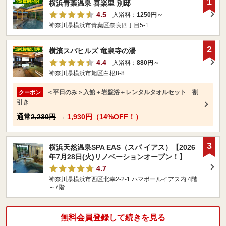
1
横浜青葉温泉 喜楽里 別邸
4.5
入浴料：
1250円～
神奈川県横浜市青葉区奈良四丁目5-1
2
横濱スパヒルズ 竜泉寺の湯
4.4
入浴料：
880円～
神奈川県横浜市旭区白根8-8
＜平日のみ＞入館＋岩盤浴＋レンタルタオルセット 割
クーポン
引き
通常
2,230円
→
1,930円（14%OFF！）
3
横浜天然温泉SPA EAS（スパ イアス）【2026
年7月28日(火)リノベーションオープン！】
4.7
神奈川県横浜市西区北幸2-2-1 ハマボールイアス内 4階
～7階
無料会員登録して続きを見る