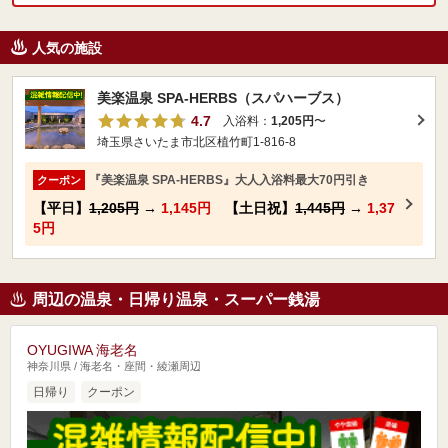
人気の施設
美楽温泉 SPA-HERBS（スパハーブス）
4.7
入浴料：
1,205円
〜
埼玉県さいたま市北区植竹町1-816-8
『美楽温泉 SPA-HERBS』大人入浴料最大70円引き
クーポン
【平日】
1,205円
→
1,145円
【土日祝】
1,445円
→
1,37
5円
周辺の温泉・日帰り温泉・スーパー銭湯
OYUGIWA 海老名
神奈川県 / 海老名・座間・綾瀬周辺
日帰り
クーポン