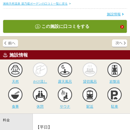
湘南天然温泉 湯乃蔵ガーデンの口コミ一覧に戻る
>
施設情報
この施設に口コミをする
施設情報
天然
かけ流し
露天風呂
貸切風呂
岩
天然
かけ流し
露天風呂
貸切風呂
岩盤浴
食事
休憩
サウナ
駅近
駐
食事
休憩
サウナ
駅近
駐車
料金
【平日】