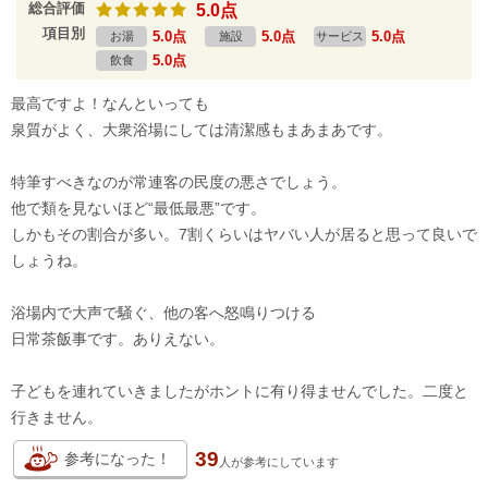
総合評価
5.0点
項目別
5.0点
5.0点
5.0点
お湯
施設
サービス
5.0点
飲食
最高ですよ！なんといっても
泉質がよく、大衆浴場にしては清潔感もまあまあです。
特筆すべきなのが常連客の民度の悪さでしょう。
他で類を見ないほど“最低最悪”です。
しかもその割合が多い。7割くらいはヤバい人が居ると思って良いで
しょうね。
浴場内で大声で騒ぐ、他の客へ怒鳴りつける
日常茶飯事です。ありえない。
子どもを連れていきましたがホントに有り得ませんでした。二度と
行きません。
39
参考になった！
人が
参考にしています