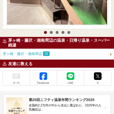
茅ヶ崎・藤沢・湘南周辺の温泉・日帰り温泉・スーパー
銭湯
茅ヶ崎・藤沢・湘南周辺
25
友達に教える
メール
Facebook
LINE
X
第20回ニフティ温泉年間ランキング2025
全国約2.2万件の中から頂点に選ばれた、2025年の人
気施設は…