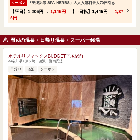
『美楽温泉 SPA-HERBS』大人入浴料最大70円引き
クーポン
【平日】
1,205円
→
1,145円
【土日祝】
1,445円
→
1,37
5円
周辺の温泉・日帰り温泉・スーパー銭湯
ホテルリブマックスBUDGET平塚駅前
神奈川県 / 茅ヶ崎・藤沢・湘南周辺
日帰り
宿泊
クーポン