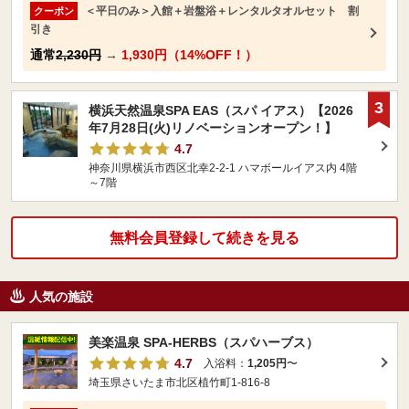
＜平日のみ＞入館＋岩盤浴＋レンタルタオルセット 割
クーポン
引き
通常
2,230円
→
1,930円（14%OFF！）
3
横浜天然温泉SPA EAS（スパ イアス）【2026
年7月28日(火)リノベーションオープン！】
4.7
神奈川県横浜市西区北幸2-2-1 ハマボールイアス内 4階
～7階
無料会員登録して続きを見る
人気の施設
美楽温泉 SPA-HERBS（スパハーブス）
4.7
入浴料：
1,205円
〜
埼玉県さいたま市北区植竹町1-816-8