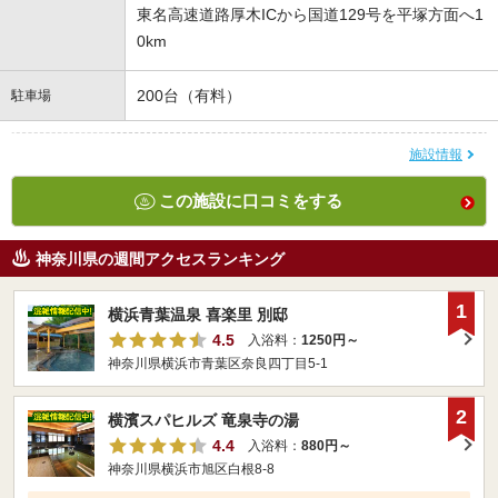
東名高速道路厚木ICから国道129号を平塚方面へ1
0km
200台（有料）
駐車場
施設情報
この施設に口コミをする
神奈川県の週間アクセスランキング
1
横浜青葉温泉 喜楽里 別邸
4.5
入浴料：
1250円～
神奈川県横浜市青葉区奈良四丁目5-1
2
横濱スパヒルズ 竜泉寺の湯
4.4
入浴料：
880円～
神奈川県横浜市旭区白根8-8