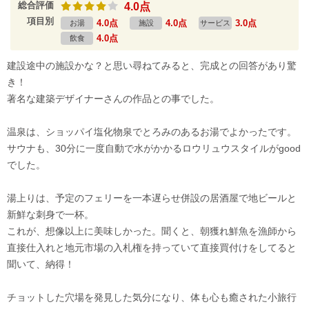
総合評価
4.0点
項目別
4.0点
4.0点
3.0点
お湯
施設
サービス
4.0点
飲食
建設途中の施設かな？と思い尋ねてみると、完成との回答があり驚
き！
著名な建築デザイナーさんの作品との事でした。
温泉は、ショッパイ塩化物泉でとろみのあるお湯でよかったです。
サウナも、30分に一度自動で水がかかるロウリュウスタイルがgood
でした。
湯上りは、予定のフェリーを一本遅らせ併設の居酒屋で地ビールと
新鮮な刺身で一杯。
これが、想像以上に美味しかった。聞くと、朝獲れ鮮魚を漁師から
直接仕入れと地元市場の入札権を持っていて直接買付けをしてると
聞いて、納得！
チョットした穴場を発見した気分になり、体も心も癒された小旅行