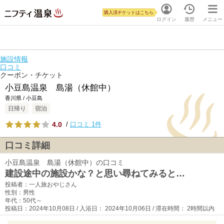
購入済チケットはこちら
ログイン
履歴
メニュー
施設情報
口コミ
クーポン・チケット
小豆島温泉 島湯（休館中）
香川県 / 小豆島
日帰り
宿泊
4.0
/
口コミ 1件
口コミ詳細
小豆島温泉 島湯（休館中）の口コミ
建設途中の施設かな？と思い尋ねてみると…
投稿者：一人旅おやじさん
性別：男性
年代：50代～
投稿日：2024年10月08日 / 入浴日： 2024年10月06日 / 滞在時間： 2時間以内