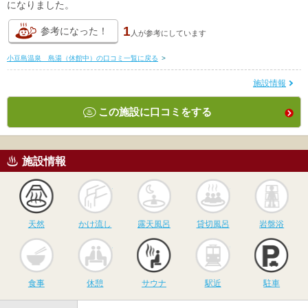
になりました。
1
参考になった！
人が
参考にしています
小豆島温泉 島湯（休館中）の口コミ一覧に戻る
>
施設情報
この施設に口コミをする
施設情報
天然
かけ流し
露天風呂
貸切風呂
岩
天然
かけ流し
露天風呂
貸切風呂
岩盤浴
食事
休憩
サウナ
駅近
駐
食事
休憩
サウナ
駅近
駐車