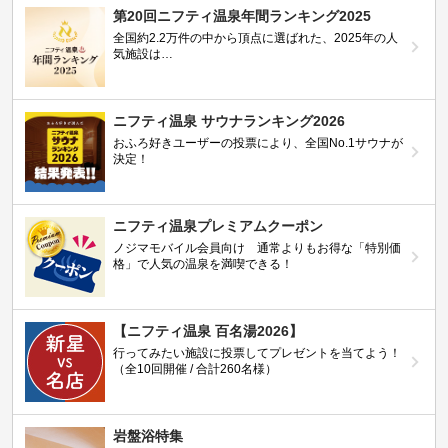
第20回ニフティ温泉年間ランキング2025
全国約2.2万件の中から頂点に選ばれた、2025年の人
気施設は…
ニフティ温泉 サウナランキング2026
おふろ好きユーザーの投票により、全国No.1サウナが
決定！
ニフティ温泉プレミアムクーポン
ノジマモバイル会員向け 通常よりもお得な「特別価
格」で人気の温泉を満喫できる！
【ニフティ温泉 百名湯2026】
行ってみたい施設に投票してプレゼントを当てよう！
（全10回開催 / 合計260名様）
岩盤浴特集