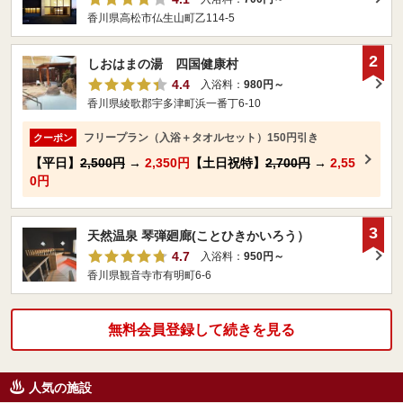
香川県高松市仏生山町乙114-5
2
しおはまの湯 四国健康村
4.4
入浴料：
980円～
香川県綾歌郡宇多津町浜一番丁6-10
フリープラン（入浴＋タオルセット）150円引き
クーポン
【平日】
2,500円
→
2,350円
【土日祝特】
2,700円
→
2,55
0円
3
天然温泉 琴弾廻廊(ことひきかいろう）
4.7
入浴料：
950円～
香川県観音寺市有明町6-6
無料会員登録して続きを見る
人気の施設