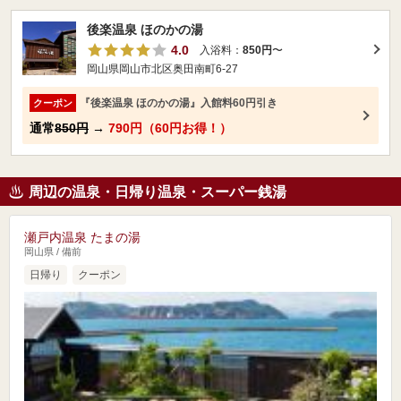
後楽温泉 ほのかの湯
4.0
入浴料：
850円
〜
岡山県岡山市北区奥田南町6-27
『後楽温泉 ほのかの湯』入館料60円引き
クーポン
通常
850円
→
790円（60円お得！）
周辺の温泉・日帰り温泉・スーパー銭湯
瀬戸内温泉 たまの湯
岡山県 / 備前
日帰り
クーポン