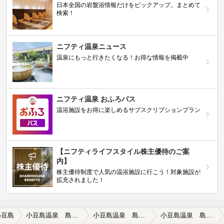
日本全国の岩盤浴情報だけをピックアップ。まとめて
検索！
ニフティ温泉ニュース
温泉にもっと行きたくなる！お得な情報を掲載中
ニフティ温泉 おふろパス
温浴施設をお得に楽しめるサブスクリプションプラン
【ニフティライフスタイル株主優待のご案
内】
株主優待制度で人気の温浴施設に行こう！対象施設が
拡充されました！
小豆島
小豆島温泉 島湯（休館中）
小豆島温泉 島湯（休館中）の口コミ一覧
小豆島温泉 島湯（休館中）の口コミ 建設途中の施設かな？と思い尋ねてみると…