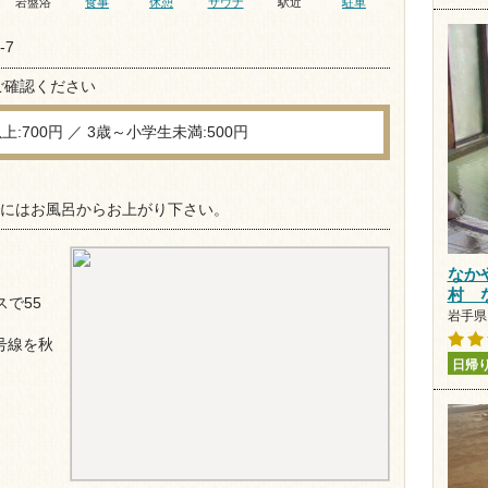
岩盤浴
食事
休憩
サウナ
駅近
駐車
-7
ご確認ください
以上:700円 ／ 3歳～小学生未満:500円
00までにはお風呂からお上がり下さい。
なか
村 
で55
岩手県 
号線を秋
日帰