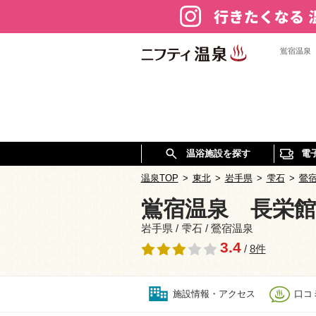
鴬宿温泉
温浴施設を探す
電
温泉TOP
>
東北
>
岩手県
>
雫石
>
鶯
鴬宿温泉 長栄
岩手県 / 雫石 / 鶯宿温泉
3.4
/
8件
施設情報・アクセス
口コミ