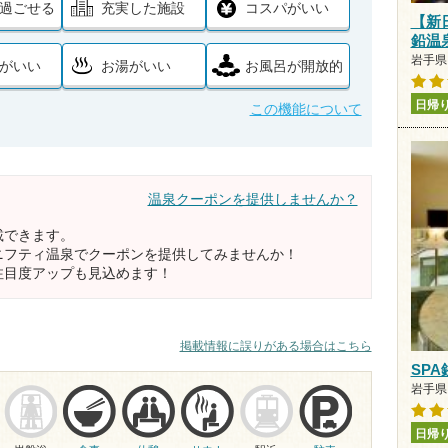
過ごせる
充実した施設
コスパがいい
【新
鉛温
岩手県 
がいい
お湯がいい
お風呂が開放的
日帰
この機能について
温泉クーポンを提供しませんか？
載できます。
ニフティ温泉でクーポンを提供してみませんか！
注目度アップも見込めます！
掲載情報に誤りがある場合はこちら
SP
岩手県 
日帰