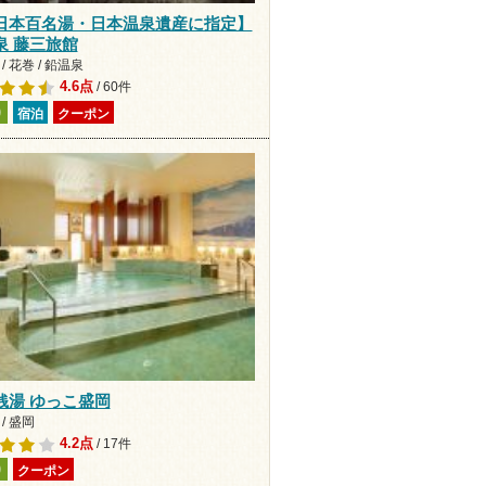
日本百名湯・日本温泉遺産に指定】
泉 藤三旅館
/ 花巻 / 鉛温泉
4.6点
/ 60件
り
宿泊
クーポン
A銭湯 ゆっこ盛岡
/ 盛岡
4.2点
/ 17件
り
クーポン