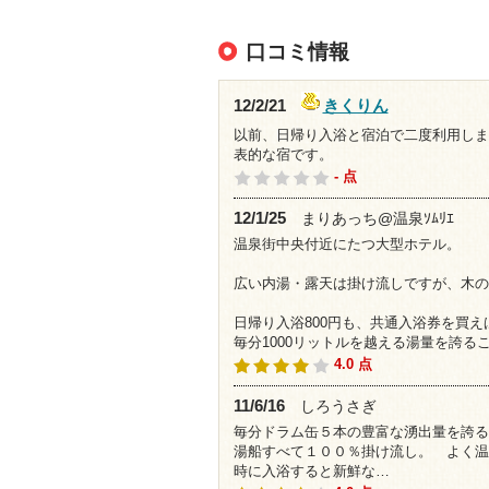
口コミ情報
きくりん
12/2/21
以前、日帰り入浴と宿泊で二度利用しま
表的な宿です。
- 点
12/1/25
まりあっち@温泉ｿﾑﾘｴ
温泉街中央付近にたつ大型ホテル。
広い内湯・露天は掛け流しですが、木の
日帰り入浴800円も、共通入浴券を買え
毎分1000リットルを越える湯量を誇る
4.0 点
11/6/16
しろうさぎ
毎分ドラム缶５本の豊富な湧出量を誇る
湯船すべて１００％掛け流し。 よく温
時に入浴すると新鮮な…