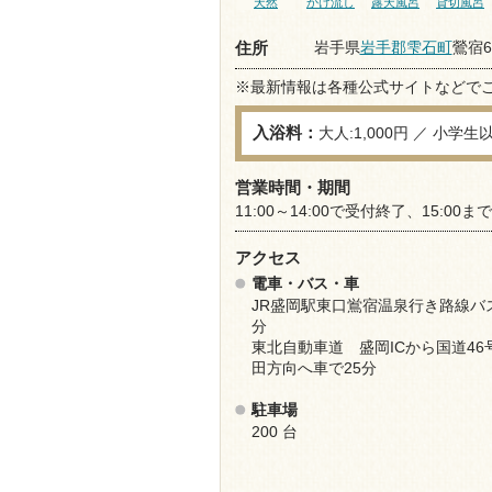
天然
かけ流し
露天風呂
貸切風呂
岩手県
岩手郡雫石町
鶯宿6
住所
※最新情報は各種公式サイトなどで
入浴料：
大人:1,000円 ／ 小学生
営業時間・期間
11:00～14:00で受付終了、15:
アクセス
電車・バス・車
JR盛岡駅東口鴬宿温泉行き路線バス
分
東北自動車道 盛岡ICから国道46
田方向へ車で25分
駐車場
200 台