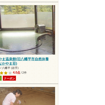
やま温泉館(旧八幡平市自然休養
なかやま荘)
/ 八幡平 (岩手)
4.0点
/ 2件
り
クーポン