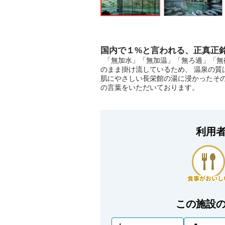
国内で１%と言われる、正真正銘
「無加水」「無加温」「無ろ過」「無循
のまま掛け流しているため、 温泉の質
肌にやさしい長栄館の湯に浸かったそ
の言葉をいただいております。
利用
この施設