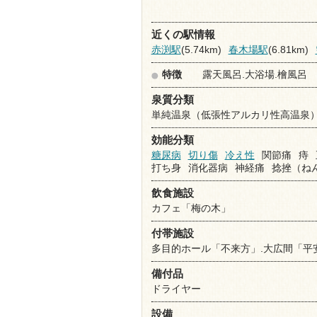
近くの駅情報
赤渕駅
(5.74km)
春木場駅
(6.81km)
特徴
露天風呂.大浴場.檜風呂
泉質分類
単純温泉（低張性アルカリ性高温泉
効能分類
糖尿病
切り傷
冷え性
関節痛
痔
打ち身
消化器病
神経痛
捻挫（ね
飲食施設
カフェ「梅の木」
付帯施設
多目的ホール「不来方」.大広間「平安
備付品
ドライヤー
設備