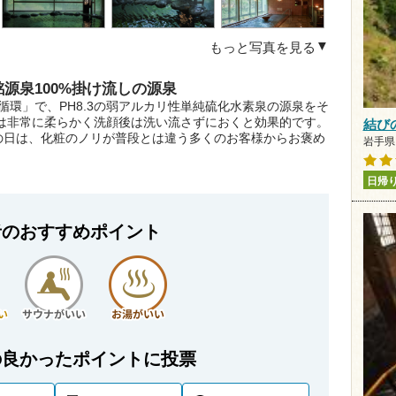
もっと写真を見る
源泉100%掛け流しの源泉
環」で、PH8.3の弱アルカリ性単純硫化水素泉の源泉をそ
は非常に柔らかく洗顔後は洗い流さずにおくと効果的です。
結び
の日は、化粧のノリが普段とは違う多くのお客様からお褒め
岩手県 
日帰
者のおすすめポイント
の良かったポイントに投票