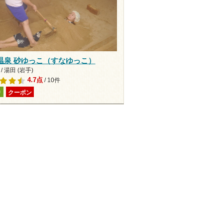
温泉 砂ゆっこ（すなゆっこ）
/ 湯田 (岩手)
4.7点
/ 10件
り
クーポン