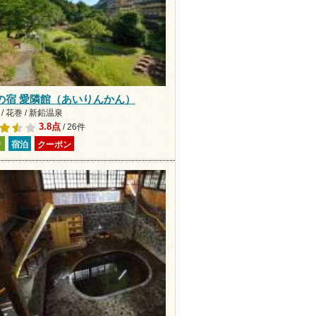
の宿 愛隣館（あいりんかん）
/ 花巻 / 新鉛温泉
3.8点
/ 26件
り
宿泊
クーポン