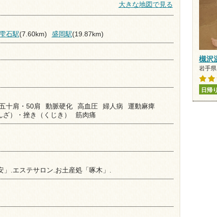
大きな地図で見る
雫石駅
(7.60km)
盛岡駅
(19.87km)
槻沢
岩手県 
）
日帰
五十肩・50肩
動脈硬化
高血圧
婦人病
運動麻痺
んざ）・挫き（くじき）
筋肉痛
」.エステサロン.お土産処「啄木」.