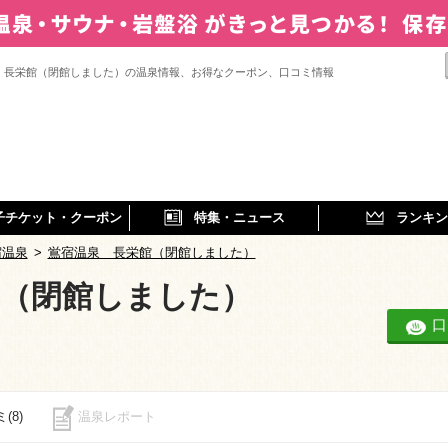
 長栄館（閉館しました）の温泉情報、お得なクーポン、口コミ情報
子チケット・クーポン
特集・ニュース
ランキン
宿温泉
>
鴬宿温泉 長栄館（閉館しました）
館（閉館しました）
口
(8)
温泉レポート