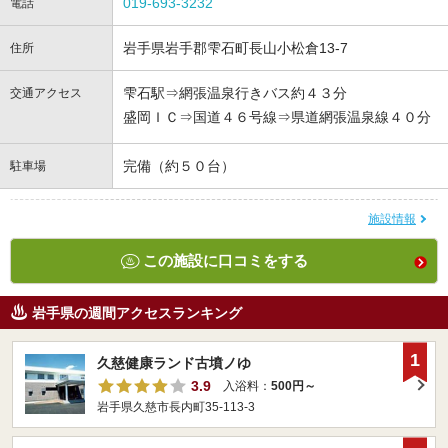
019-693-3232
電話
岩手県岩手郡雫石町長山小松倉13-7
住所
雫石駅⇒網張温泉行きバス約４３分
交通アクセス
盛岡ＩＣ⇒国道４６号線⇒県道網張温泉線４０分
完備（約５０台）
駐車場
施設情報
この施設に口コミをする
岩手県の週間アクセスランキング
1
久慈健康ランド古墳ノゆ
3.9
入浴料：
500円～
岩手県久慈市長内町35-113-3