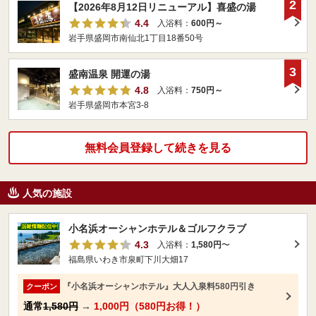
2
【2026年8月12日リニューアル】喜盛の湯
4.4
入浴料：
600円～
岩手県盛岡市南仙北1丁目18番50号
3
盛南温泉 開運の湯
4.8
入浴料：
750円～
岩手県盛岡市本宮3-8
無料会員登録して続きを見る
人気の施設
小名浜オーシャンホテル＆ゴルフクラブ
4.3
入浴料：
1,580円
〜
福島県いわき市泉町下川大畑17
『小名浜オーシャンホテル』大人入泉料580円引き
クーポン
通常
1,580円
→
1,000円（580円お得！）