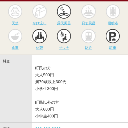
天然
かけ流し
露天風呂
貸切風呂
岩
天然
かけ流し
露天風呂
貸切風呂
岩盤浴
食事
休憩
サウナ
駅近
駐
食事
休憩
サウナ
駅近
駐車
料金
町民の方
大人500円
満70歳以上300円
小学生300円
町民以外の方
大人600円
小学生400円