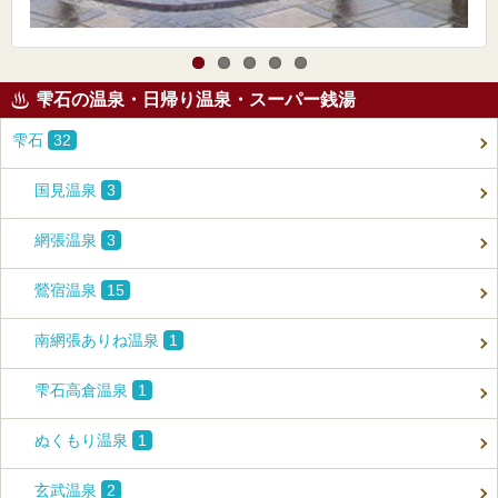
雫石の温泉・日帰り温泉・スーパー銭湯
雫石
32
国見温泉
3
網張温泉
3
鶯宿温泉
15
南網張ありね温泉
1
雫石高倉温泉
1
ぬくもり温泉
1
玄武温泉
2