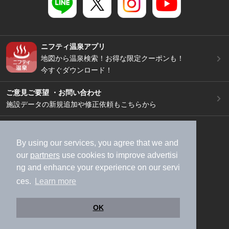
ニフティ温泉アプリ
地図から温泉検索！お得な限定クーポンも！
今すぐダウンロード！
ご意見ご要望 ・お問い合わせ
施設データの新規追加や修正依頼もこちらから
スマートフォン
/
PC
加盟店募集（資料請求）
広告出稿のご案内
By using our services, you agree that we and
our
partners
use cookies to improve advertisi
利用規約
ライフスタイルMEMBERS+規約
ng and enhance your experience on our servi
特定商取引法に基づく表記
ヘルプ
採用情報
ces.
Learn more
運営会社
個人情報保護ポリシー
©NIFTY Lifestyle Co., Ltd.
OK