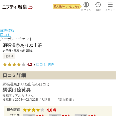
購入済チケットはこちら
ログイン
履歴
メニュー
施設情報
口コミ
クーポン・チケット
網張温泉ありね山荘
岩手県 / 雫石 / 網張温泉
日帰り
4.2
/
口コミ 10件
口コミ詳細
網張温泉ありね山荘の口コミ
網張は硫黄臭
投稿者：アルカリさん
投稿日：2008年02月22日 / 入浴日： - / 滞在時間： -
総合評価
4.0点
項目別