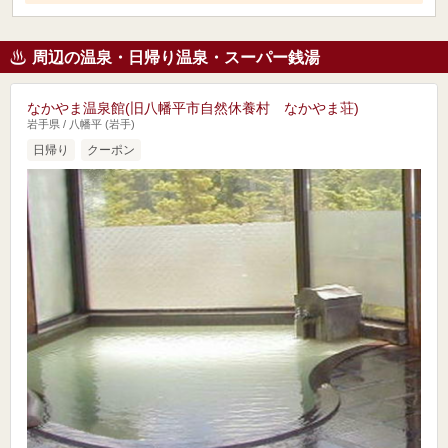
周辺の温泉・日帰り温泉・スーパー銭湯
なかやま温泉館(旧八幡平市自然休養村 なかやま荘)
岩手県 / 八幡平 (岩手)
日帰り
クーポン