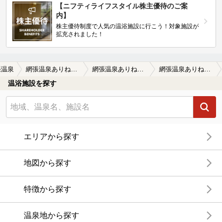
【ニフティライフスタイル株主優待のご案
内】
株主優待制度で人気の温浴施設に行こう！対象施設が
拡充されました！
張温泉
網張温泉ありね山荘
網張温泉ありね山荘の口コミ一覧
網張温泉ありね山荘の口コミ 網張は硫黄臭
温浴施設を探す
エリアから探す
地図から探す
特徴から探す
温泉地から探す