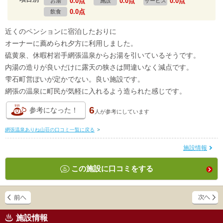
0.0点
0.0点
0.0点
お湯
施設
サービス
0.0点
飲食
近くのペンションに宿泊したおりに
オーナーに薦められ夕方に利用しました。
硫黄泉、休暇村岩手網張温泉からお湯を引いているそうです。
内湯の造りが良いだけに露天の狭さは間違いなく減点です。
雫石町営ぽいが定かでない。良い施設です。
網張の温泉に町民が気軽に入れるよう造られた感じです。
6
参考になった！
人が
参考にしています
網張温泉ありね山荘の口コミ一覧に戻る
>
施設情報
この施設に口コミをする
施設情報