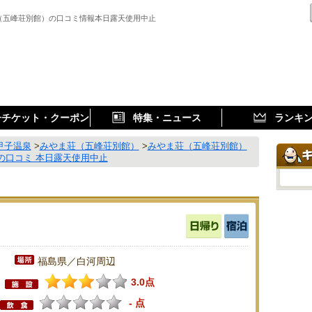
（五峰荘別館）の口コミ情報本日露天使用中止
子チケット・クーポン
特集・ニュース
ランキ
甲子温泉
>
みやま荘（五峰荘別館）
>
みやま荘（五峰荘別館）
の口コミ 本日露天使用中止
福島県／白河周辺
3.0点
- 点