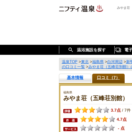
みやま荘
温浴施設を探す
電
温泉TOP
>
東北
>
福島県
>
白河周辺
>
新
の口コミ一覧
>
みやま荘（五峰荘別館）
基本情報
口コミ（7）
福島県
みやま荘（五峰荘別館）
3.7点
7件
/
4.7点
- 点