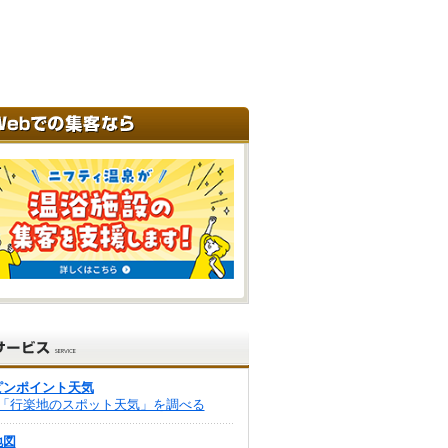
ピンポイント天気
「行楽地のスポット天気」を調べる
地図