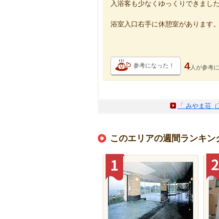
入浴客も少なくゆっくりできまし
浴室入口右手に休憩室があります
4
参考になった！
人が
参考
「 みやま荘（
このエリアの週間ランキン