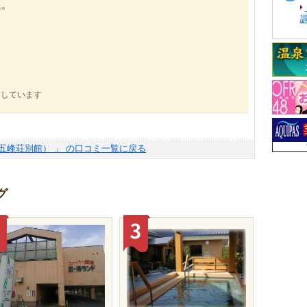
た。
。
にしています
五峰荘別館） 」 の口コミ一覧に戻る
グ