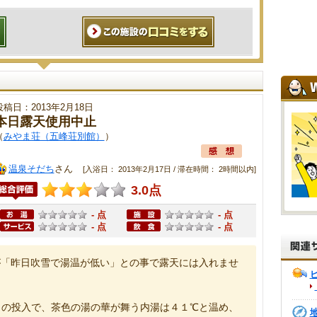
投稿日：2013年2月18日
本日露天使用中止
（
みやま荘（五峰荘別館）
）
温泉そだち
さん
[入浴日： 2013年2月17日 / 滞在時間： 2時間以内]
3.0点
- 点
- 点
- 点
- 点
が「昨日吹雪で湯温が低い」との事で露天には入れませ
りの投入で、茶色の湯の華が舞う内湯は４１℃と温め、