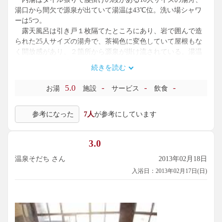
湯口から間欠で源泉が出ていて湯温は43℃位。洗い場シャワ
ーは5つ。
露天風呂は引き戸１枚隔てたところにあり、岩で囲んで造
られた25人サイズの湯舟で、茶褐色に変色していて屋根もな
く開放感があり、２箇所から源泉が掛け流されている。湯温
は41℃位、気温27℃位の夏の日射しを浴びて、トンボが飛ん
続きを読む
でいるのとブナの林を見ながらまったり出来た。
泉質は、黄褐色透明のナトリウム－硫酸塩・塩化物・炭酸
5.0
-
-
-
お湯
施設
サービス
飲食
水素塩温泉。源泉温度が70℃と高いので、一旦貯湯タンクに
ためてから熱交換して供給しているとのこと。
参考になった
7人
が参考にしています
3.0
温泉そだち さん
2013年02月18日
入浴日：2013年02月17日(日)