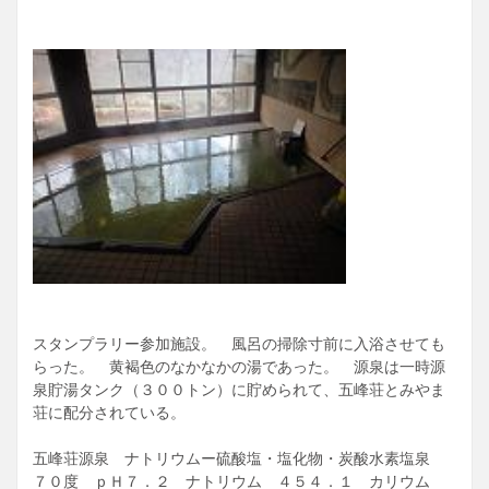
スタンプラリー参加施設。 風呂の掃除寸前に入浴させても
らった。 黄褐色のなかなかの湯であった。 源泉は一時源
泉貯湯タンク（３００トン）に貯められて、五峰荘とみやま
荘に配分されている。
五峰荘源泉 ナトリウムー硫酸塩・塩化物・炭酸水素塩泉
７０度 ｐＨ７．２ ナトリウム ４５４．１ カリウム