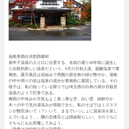
福島県西白河郡西郷村
新申子温泉の入り口に位置する。名前の通り40年前に誕生し
た比較的新しい温泉だという。6月21日初入湯。硫酸塩泉で黄
褐色。露天風呂は岩組みで周囲の原生林の緑が艶やか。湯船
の中や周りの岩は温泉の成分が黄褐色に凝固している。その
様子は、私の知っている限りでは埼玉県の白寿の湯や百観音
温泉のようで圧巻である。
梅雨の中休みか天気もよく真っ青な空、白い雲、緑鮮やか
木々の中で充分湯浴みが堪能できた。私のそばではミズスマ
シが数匹泳いで（？）いて、まるでいっしょに温泉浴を楽し
んでいるよう…。隣の五峰荘とは姉妹館らしい。そのうちに
そちらにもお邪魔してみよう。