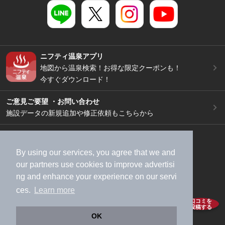
ニフティ温泉アプリ
地図から温泉検索！お得な限定クーポンも！
今すぐダウンロード！
ご意見ご要望 ・お問い合わせ
施設データの新規追加や修正依頼もこちらから
スマートフォン
/
PC
加盟店募集（資料請求）
広告出稿のご案内
By using our services, you agree that we and
利用規約
ライフスタイルMEMBERS+規約
our
partners
use cookies to improve advertisi
ng and enhance your experience on our servi
特定商取引法に基づく表記
ヘルプ
採用情報
ces.
Learn more
運営会社
個人情報保護ポリシー
口コミを
投稿する
©NIFTY Lifestyle Co., Ltd.
OK