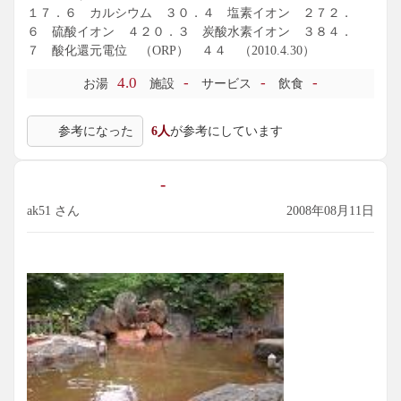
１７．６ カルシウム ３０．４ 塩素イオン ２７２．
６ 硫酸イオン ４２０．３ 炭酸水素イオン ３８４．
７ 酸化還元電位 （ORP） ４４ （2010.4.30）
4.0
-
-
-
お湯
施設
サービス
飲食
参考になった
6人
が参考にしています
-
ak51 さん
2008年08月11日