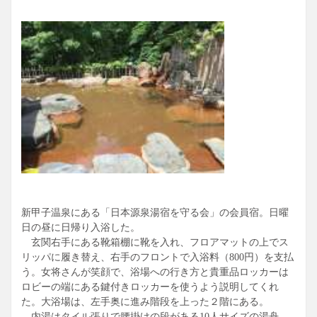
新甲子温泉にある「日本源泉湯宿を守る会」の会員宿。日曜
日の昼に日帰り入浴した。
玄関右手にある靴箱棚に靴を入れ、フロアマットの上でス
リッパに履き替え、右手のフロントで入浴料（800円）を支払
う。女将さんが笑顔で、浴場への行き方と貴重品ロッカーは
ロビーの端にある鍵付きロッカーを使うよう説明してくれ
た。大浴場は、左手奥に進み階段を上った２階にある。
内湯はタイル張りで腰掛けの段がある10人サイズの湯舟、