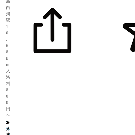
新
白
河
駅
1
0
.
6
8
k
m
入
浴
料
8
0
0
円
〜
★
3
7
★
.
件
★