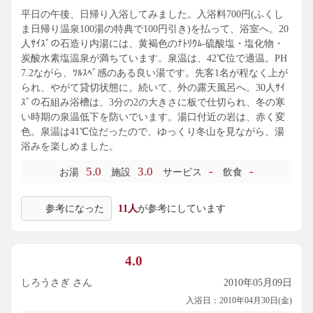
平日の午後、日帰り入浴してみました。入浴料700円(ふくし
ま日帰り温泉100湯の特典で100円引き)を払って、浴室へ。20
人ｻｲｽﾞの石造り内湯には、黄褐色のﾅﾄﾘｳﾑ-硫酸塩・塩化物・
炭酸水素塩温泉が満ちています。泉温は、42℃位で適温。PH
7.2ながら、ﾂﾙｽﾍﾞ感のある良い湯です。先客1名が程なく上が
られ、やがて貸切状態に。続いて、外の露天風呂へ。30人ｻｲ
ｽﾞの石組み浴槽は、3分の2の大きさに板で仕切られ、冬の寒
い時期の泉温低下を防いでいます。湯口付近の岩は、赤く変
色。泉温は41℃位だったので、ゆっくり冬山を見ながら、湯
浴みを楽しめました。
5.0
3.0
-
-
お湯
施設
サービス
飲食
参考になった
11人
が参考にしています
4.0
しろうさぎ さん
2010年05月09日
入浴日：2010年04月30日(金)