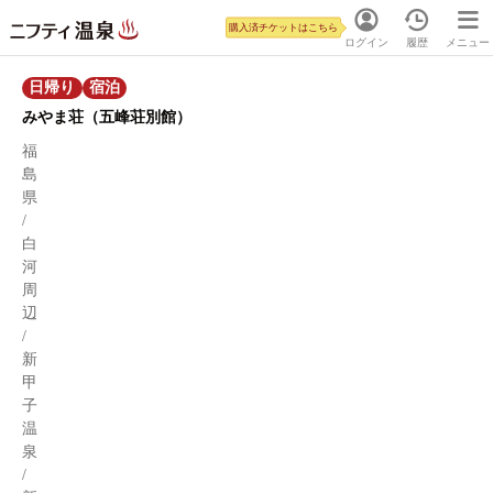
購入済チケットはこちら
ログイン
履歴
メニュー
日帰り
宿泊
みやま荘（五峰荘別館）
福
島
県
/
白
河
周
辺
/
新
甲
子
温
泉
/