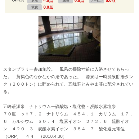
4.0点
0.0点
0.0点
お湯
施設
サービス
0.0点
飲食
スタンプラリー参加施設。 風呂の掃除寸前に入浴させてもらっ
た。 黄褐色のなかなかの湯であった。 源泉は一時源泉貯湯タン
ク（３００トン）に貯められて、五峰荘とみやま荘に配分されてい
る。
五峰荘源泉 ナトリウムー硫酸塩・塩化物・炭酸水素塩泉
７０度 ｐＨ７．２ ナトリウム ４５４．１ カリウム １７．
６ カルシウム ３０．４ 塩素イオン ２７２．６ 硫酸イオ
ン ４２０．３ 炭酸水素イオン ３８４．７ 酸化還元電位
（ORP） ４４ （2010.4.30）