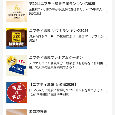
第20回ニフティ温泉年間ランキング2025
全国約2.2万件の中から頂点に選ばれた、2025年の人
気施設は…
ニフティ温泉 サウナランキング2026
おふろ好きユーザーの投票により、全国No.1サウナが
決定！
ニフティ温泉プレミアムクーポン
ノジマモバイル会員向け 通常よりもお得な「特別価
格」で人気の温泉を満喫できる！
【ニフティ温泉 百名湯2026】
行ってみたい施設に投票してプレゼントを当てよう！
（全10回開催 / 合計260名様）
岩盤浴特集