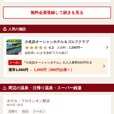
無料会員登録して続きを見る
人気の施設
小名浜オーシャンホテル＆ゴルフクラブ
4.3
入浴料：
1,580円
〜
福島県いわき市泉町下川大畑17
『小名浜オーシャンホテル』大人入泉料580円引き
クーポン
通常
1,580円
→
1,000円（580円お得！）
周辺の温泉・日帰り温泉・スーパー銭湯
ホテル・フロラシオン那須
栃木県 / 那須
日帰り
宿泊
クーポン