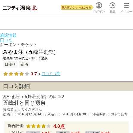
購入済チケットはこちら
ログイン
履歴
メニュー
施設情報
口コミ
クーポン・チケット
みやま荘（五峰荘別館）
福島県 / 白河周辺 / 新甲子温泉
日帰り
宿泊
3.7
/
口コミ 7件
口コミ詳細
みやま荘（五峰荘別館）の口コミ
五峰荘と同じ源泉
投稿者：しろうさぎさん
投稿日：2010年05月09日 / 入浴日： 2010年04月30日 / 滞在時間： 2時間以内
総合評価
4.0点
項目別