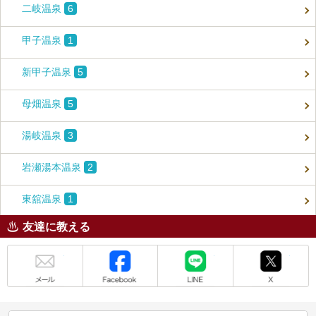
二岐温泉
6
甲子温泉
1
新甲子温泉
5
母畑温泉
5
湯岐温泉
3
岩瀬湯本温泉
2
東舘温泉
1
友達に教える
メール
Facebook
LINE
X