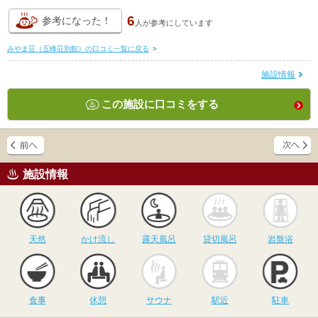
6
参考になった！
人が
参考にしています
みやま荘（五峰荘別館）の口コミ一覧に戻る
>
施設情報
この施設に口コミをする
施設情報
天然
かけ流し
露天風呂
貸切風呂
岩
天然
かけ流し
露天風呂
貸切風呂
岩盤浴
食事
休憩
サウナ
駅近
駐
食事
休憩
サウナ
駅近
駐車