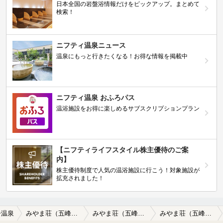
日本全国の岩盤浴情報だけをピックアップ。まとめて
検索！
ニフティ温泉ニュース
温泉にもっと行きたくなる！お得な情報を掲載中
ニフティ温泉 おふろパス
温浴施設をお得に楽しめるサブスクリプションプラン
【ニフティライフスタイル株主優待のご案
内】
株主優待制度で人気の温浴施設に行こう！対象施設が
拡充されました！
子温泉
みやま荘（五峰荘別館）
みやま荘（五峰荘別館）の口コミ一覧
みやま荘（五峰荘別館）の口コミ 五峰荘と同じ源泉