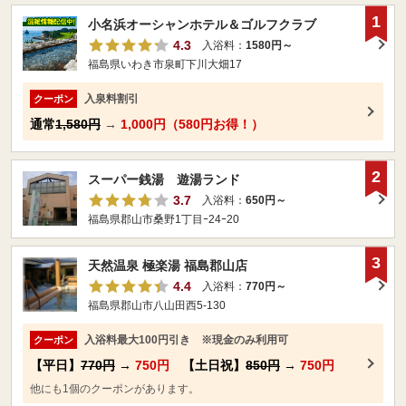
1
小名浜オーシャンホテル＆ゴルフクラブ
4.3
入浴料：
1580円～
福島県いわき市泉町下川大畑17
入泉料割引
クーポン
通常
1,580円
→
1,000円（580円お得！）
2
スーパー銭湯 遊湯ランド
3.7
入浴料：
650円～
福島県郡山市桑野1丁目ｰ24ｰ20
3
天然温泉 極楽湯 福島郡山店
4.4
入浴料：
770円～
福島県郡山市八山田西5-130
入浴料最大100円引き ※現金のみ利用可
クーポン
【平日】
770円
→
750円
【土日祝】
850円
→
750円
他にも1個のクーポンがあります。