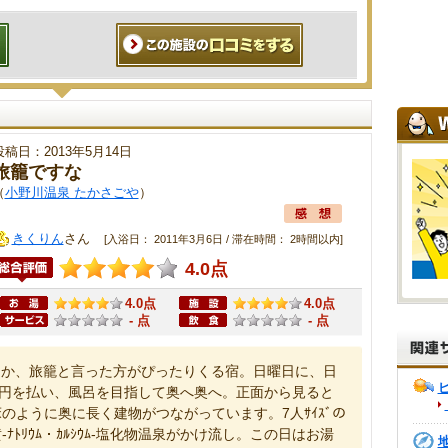
投稿日：2013年5月14日
旅籠ですな
（
小野川温泉 たかさごや
）
きくりん
さん
[入浴日： 2011年3月6日 / 滞在時間： 2時間以内]
4.0点
4.0点
4.0点
- 点
- 点
うか、旅籠と言った方がぴったりくる宿。日曜日に、日
0円を払い、風呂を目指して奥へ奥へ。正面から見ると
のように奥に長く建物がつながっています。7人ｻｲｽﾞの
ﾄﾘｳﾑ・ｶﾙｼｳﾑ-塩化物温泉がかけ流し。この日はお湯