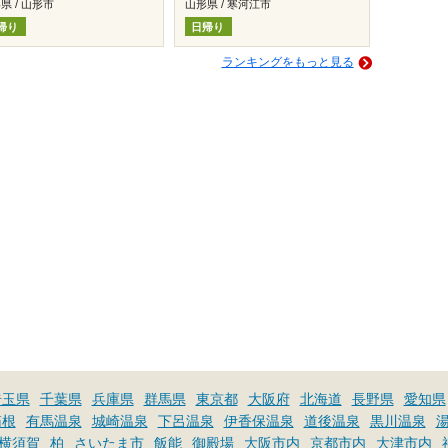
県 / 山形市
山形県 / 寒河江市
帰り
日帰り
ランキングをもっと見る
埼玉県
千葉県
兵庫県
群馬県
東京都
大阪府
北海道
長野県
愛知県
箱根
有馬温泉
城崎温泉
下呂温泉
伊香保温泉
道後温泉
黒川温泉
横須賀
柏
さいたま市
飯能
御殿場
大阪市内
京都市内
大津市内