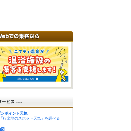
ピンポイント天気
「行楽地のスポット天気」を調べる
地図