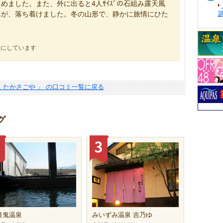
めました。また、外に出ると4人ｻｲｽﾞの石組み露天風
んが、落ち着けました。冬の山形で、静かに旅情にひた
考にしています
泉 たかさごや 」 の口コミ一覧に戻る
グ
目鬼温泉
みいずみ温泉 吉乃ゆ