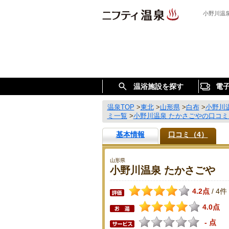
小野川温
温浴施設を探す
電
温泉TOP
>
東北
>
山形県
>
白布
>
小野川
ミ一覧
>
小野川温泉 たかさごやの口コミ
基本情報
口コミ（4）
山形県
小野川温泉 たかさごや
4.2点
4件
/
4.0点
- 点