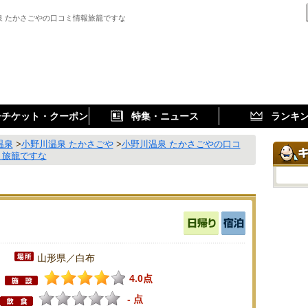
泉 たかさごやの口コミ情報旅籠ですな
子チケット・クーポン
特集・ニュース
ランキ
温泉
>
小野川温泉 たかさごや
>
小野川温泉 たかさごやの口コ
 旅籠ですな
山形県／白布
4.0点
- 点