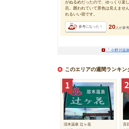
がぬるめだったので、ゆっくり楽し
呂。囲われていて景色は見えませ
れるいい宿です。
20
参考になった！
人が
参
「 小野川温
このエリアの週間ランキン
沼木温泉 辻ヶ花
百