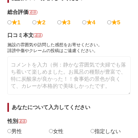
総合評価
必須
★1
★2
★3
★4
★5
口コミ本文
必須
施設の雰囲気や訪問した感想をお寄せください。
誹謗中傷やクレームの投稿はご遠慮ください。
あなたについて入力してください
性別
必須
男性
女性
指定しない