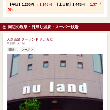
【平日】
1,205円
→
1,145円
【土日祝】
1,445円
→
1,37
5円
周辺の温泉・日帰り温泉・スーパー銭湯
天然温泉 ヌーランド さがみゆ
東京都 / 大田区
日帰り
クーポン