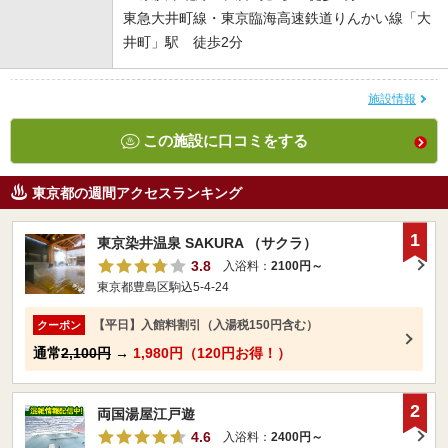
東急大井町線・東京臨海高速鉄道りんかい線「大
井町」駅 徒歩2分
施設情報
この施設に口コミをする
東京都の週間アクセスランキング
1
東京染井温泉 SAKURA （サクラ）
3.8
入浴料：
2100円～
東京都豊島区駒込5-4-24
【平日】入館料割引（入湯税150円含む）
クーポン
通常
2,100円
→
1,980円（120円お得！）
2
両国湯屋江戸遊
4.6
入浴料：
2400円～