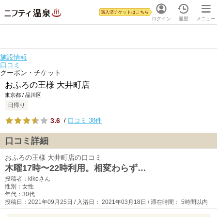
購入済チケットはこちら
ログイン
履歴
メニュー
施設情報
口コミ
クーポン・チケット
おふろの王様 大井町店
東京都 / 品川区
日帰り
3.6
/
口コミ 38件
口コミ詳細
おふろの王様 大井町店の口コミ
木曜17時〜22時利用。相変わらず…
投稿者：kikoさん
性別：女性
年代：30代
投稿日：2021年09月25日 / 入浴日： 2021年03月18日 / 滞在時間： 5時間以内