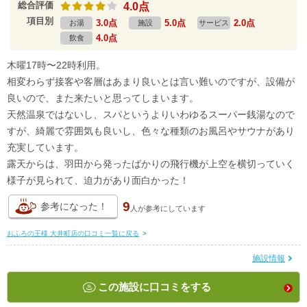
総合評価
4.0点
項目別
3.0点
5.0点
2.0点
お湯
施設
サービス
4.0点
飲食
木曜17時〜22時利用。
相変わらず接客や客層はあまり良いとは言い難いのですが、設備が
良いので、また来たいと思ってしまいます。
天然温泉ではないし、スパというよりいわゆるスーパー銭湯なので
すが、綺麗で雰囲気も良いし、色々な種類のお風呂やサウナがあり
充実しています。
露天からは、羽田から発ったばかりの飛行機が上空を横切っていく
様子が見られて、迫力があり面白かった！
9
参考になった！
人が
参考にしています
おふろの王様 大井町店の口コミ一覧に戻る
>
施設情報
この施設に口コミをする