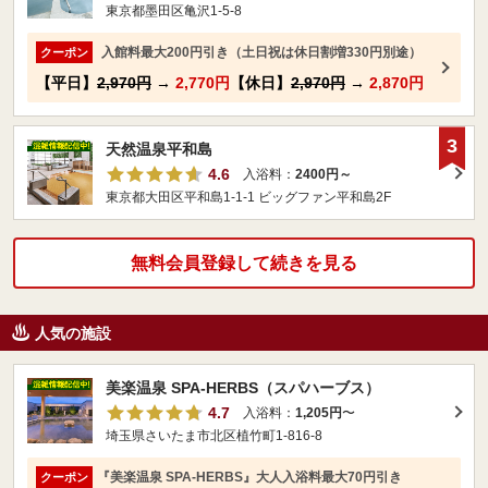
東京都墨田区亀沢1-5-8
入館料最大200円引き（土日祝は休日割増330円別途）
クーポン
【平日】
2,970円
→
2,770円
【休日】
2,970円
→
2,870円
3
天然温泉平和島
4.6
入浴料：
2400円～
東京都大田区平和島1-1-1 ビッグファン平和島2F
無料会員登録して続きを見る
人気の施設
美楽温泉 SPA-HERBS（スパハーブス）
4.7
入浴料：
1,205円
〜
埼玉県さいたま市北区植竹町1-816-8
『美楽温泉 SPA-HERBS』大人入浴料最大70円引き
クーポン