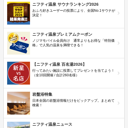
ニフティ温泉 サウナランキング2026
おふろ好きユーザーの投票により、全国No.1サウナが
決定！
ニフティ温泉プレミアムクーポン
ノジマモバイル会員向け 通常よりもお得な「特別価
格」で人気の温泉を満喫できる！
【ニフティ温泉 百名湯2026】
行ってみたい施設に投票してプレゼントを当てよう！
（全10回開催 / 合計260名様）
岩盤浴特集
日本全国の岩盤浴情報だけをピックアップ。まとめて
検索！
ニフティ温泉ニュース