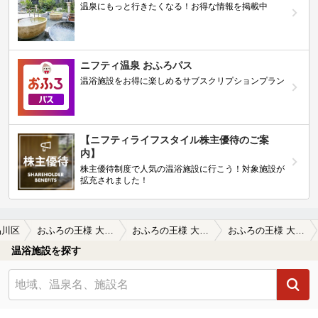
温泉にもっと行きたくなる！お得な情報を掲載中
ニフティ温泉 おふろパス
温浴施設をお得に楽しめるサブスクリプションプラン
【ニフティライフスタイル株主優待のご案
内】
株主優待制度で人気の温浴施設に行こう！対象施設が
拡充されました！
品川区
おふろの王様 大井町店
おふろの王様 大井町店の口コミ一覧
おふろの王様 大井町店の口コミ 木曜17時〜22時利用。相変わらず…
温浴施設を探す