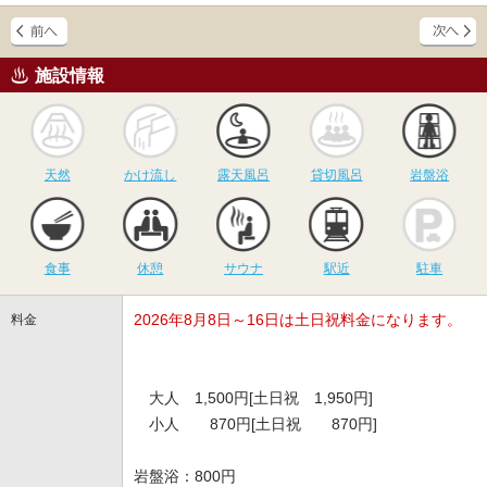
施設情報
天然
かけ流し
露天風呂
貸切風呂
岩
天然
かけ流し
露天風呂
貸切風呂
岩盤浴
食事
休憩
サウナ
駅近
駐
食事
休憩
サウナ
駅近
駐車
2026年8月8日～16日は土日祝料金になります。
料金
大人 1,500円[土日祝 1,950円]
小人 870円[土日祝 870円]
岩盤浴：800円