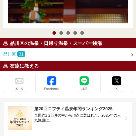
品川区の温泉・日帰り温泉・スーパー銭湯
品川区
31
友達に教える
メール
Facebook
LINE
X
第20回ニフティ温泉年間ランキング2025
全国約2.2万件の中から頂点に選ばれた、2025年の人
気施設は…