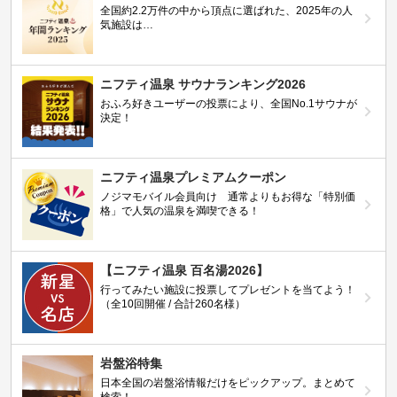
全国約2.2万件の中から頂点に選ばれた、2025年の人
気施設は…
ニフティ温泉 サウナランキング2026
おふろ好きユーザーの投票により、全国No.1サウナが
決定！
ニフティ温泉プレミアムクーポン
ノジマモバイル会員向け 通常よりもお得な「特別価
格」で人気の温泉を満喫できる！
【ニフティ温泉 百名湯2026】
行ってみたい施設に投票してプレゼントを当てよう！
（全10回開催 / 合計260名様）
岩盤浴特集
日本全国の岩盤浴情報だけをピックアップ。まとめて
検索！