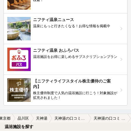
ニフティ温泉ニュース
温泉にもっと行きたくなる！お得な情報を掲載中
ニフティ温泉 おふろパス
温浴施設をお得に楽しめるサブスクリプションプラン
【ニフティライフスタイル株主優待のご案
内】
株主優待制度で人気の温浴施設に行こう！対象施設が
拡充されました！
東京都
品川区
天神湯
天神湯の口コミ一覧
天神湯の口コミ とても、接客はよくお風呂も黒湯がありと…
温浴施設を探す