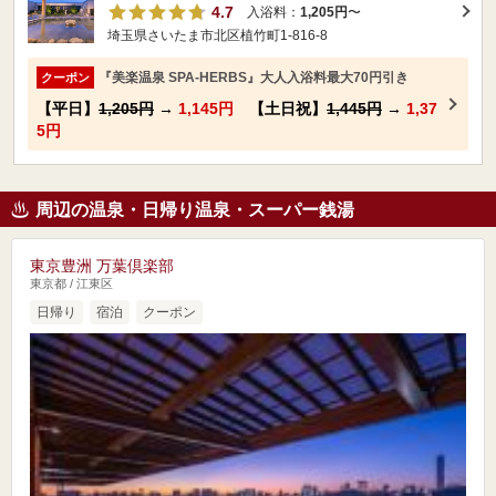
4.7
入浴料：
1,205円
〜
埼玉県さいたま市北区植竹町1-816-8
『美楽温泉 SPA-HERBS』大人入浴料最大70円引き
クーポン
【平日】
1,205円
→
1,145円
【土日祝】
1,445円
→
1,37
5円
周辺の温泉・日帰り温泉・スーパー銭湯
東京豊洲 万葉倶楽部
東京都 / 江東区
日帰り
宿泊
クーポン