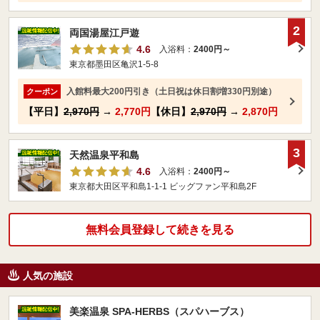
2
両国湯屋江戸遊
4.6
入浴料：
2400円～
東京都墨田区亀沢1-5-8
入館料最大200円引き（土日祝は休日割増330円別途）
クーポン
【平日】
2,970円
→
2,770円
【休日】
2,970円
→
2,870円
3
天然温泉平和島
4.6
入浴料：
2400円～
東京都大田区平和島1-1-1 ビッグファン平和島2F
無料会員登録して続きを見る
人気の施設
美楽温泉 SPA-HERBS（スパハーブス）