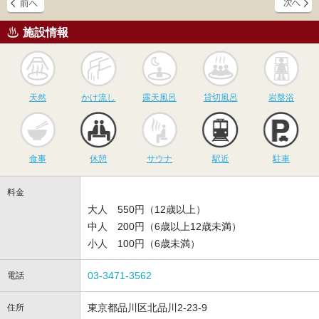
施設情報
天然
かけ流し
露天風呂
貸切風呂
岩
天然
かけ流し
露天風呂
貸切風呂
岩盤浴
食事
休憩
サウナ
駅近
駐
食事
休憩
サウナ
駅近
駐車
料金
大人 550円（12歳以上）
中人 200円（6歳以上12歳未満）
小人 100円（6歳未満）
03-3471-3562
電話
東京都品川区北品川2-23-9
住所