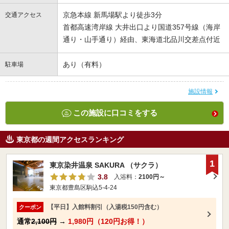
京急本線 新馬場駅より徒歩3分
交通アクセス
首都高速湾岸線 大井出口より国道357号線（海岸
通り・山手通り）経由、東海道北品川交差点付近
あり（有料）
駐車場
施設情報
この施設に口コミをする
東京都の週間アクセスランキング
1
東京染井温泉 SAKURA （サクラ）
3.8
入浴料：
2100円～
東京都豊島区駒込5-4-24
【平日】入館料割引（入湯税150円含む）
クーポン
通常
2,100円
→
1,980円（120円お得！）