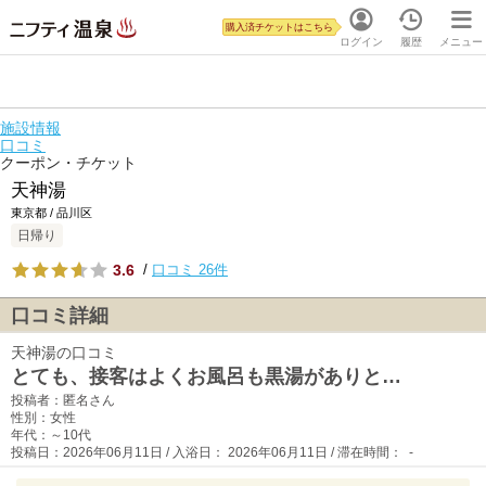
購入済チケットはこちら
ログイン
履歴
メニュー
施設情報
口コミ
クーポン・チケット
天神湯
東京都 / 品川区
日帰り
3.6
/
口コミ 26件
口コミ詳細
天神湯の口コミ
とても、接客はよくお風呂も黒湯がありと…
投稿者：匿名さん
性別：女性
年代：～10代
投稿日：2026年06月11日 / 入浴日： 2026年06月11日 / 滞在時間： -