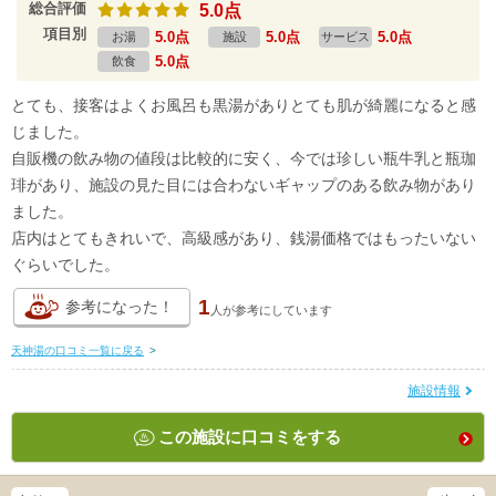
総合評価
5.0点
項目別
5.0点
5.0点
5.0点
お湯
施設
サービス
5.0点
飲食
とても、接客はよくお風呂も黒湯がありとても肌が綺麗になると感
じました。
自販機の飲み物の値段は比較的に安く、今では珍しい瓶牛乳と瓶珈
琲があり、施設の見た目には合わないギャップのある飲み物があり
ました。
店内はとてもきれいで、高級感があり、銭湯価格ではもったいない
ぐらいでした。
1
参考になった！
人が
参考にしています
天神湯の口コミ一覧に戻る
>
施設情報
この施設に口コミをする