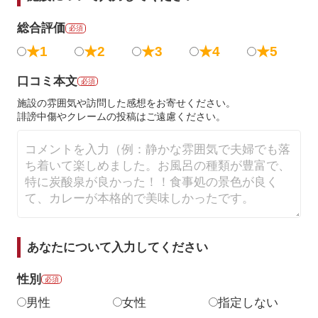
総合評価
必須
★1
★2
★3
★4
★5
口コミ本文
必須
施設の雰囲気や訪問した感想をお寄せください。
誹謗中傷やクレームの投稿はご遠慮ください。
あなたについて入力してください
性別
必須
男性
女性
指定しない