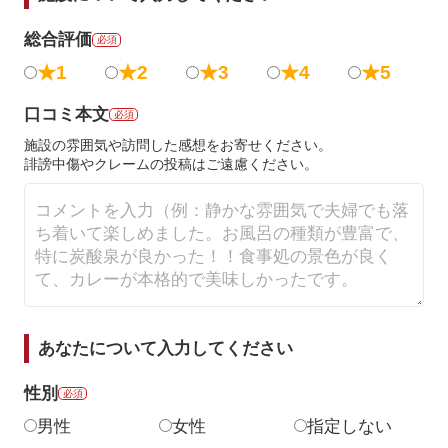
総合評価
必須
★1
★2
★3
★4
★5
口コミ本文
必須
施設の雰囲気や訪問した感想をお寄せください。
誹謗中傷やクレームの投稿はご遠慮ください。
あなたについて入力してください
性別
必須
男性
女性
指定しない