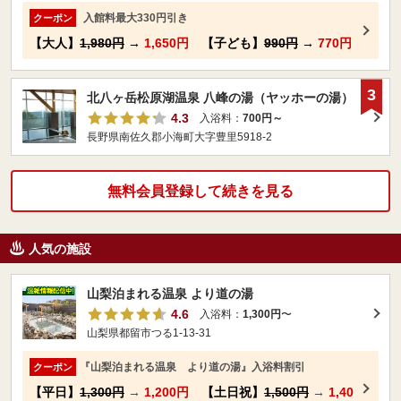
入館料最大330円引き
クーポン
【大人】
1,980円
→
1,650円
【子ども】
990円
→
770円
3
北八ヶ岳松原湖温泉 八峰の湯（ヤッホーの湯）
4.3
入浴料：
700円～
長野県南佐久郡小海町大字豊里5918-2
無料会員登録して続きを見る
人気の施設
山梨泊まれる温泉 より道の湯
4.6
入浴料：
1,300円
〜
山梨県都留市つる1-13-31
『山梨泊まれる温泉 より道の湯』入浴料割引
クーポン
【平日】
1,300円
→
1,200円
【土日祝】
1,500円
→
1,40