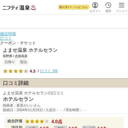
購入済チケットはこちら
ログイン
履歴
メニュー
施設情報
口コミ
クーポン・チケット
よませ温泉 ホテルセラン
長野県 / 志賀高原
日帰り
宿泊
4.3
/
口コミ 3件
口コミ詳細
よませ温泉 ホテルセランの口コミ
ホテルセラン
投稿者：夜景がいいさん
投稿日：2004年11月25日 / 入浴日： - / 滞在時間： -
総合評価
4.0点
項目別