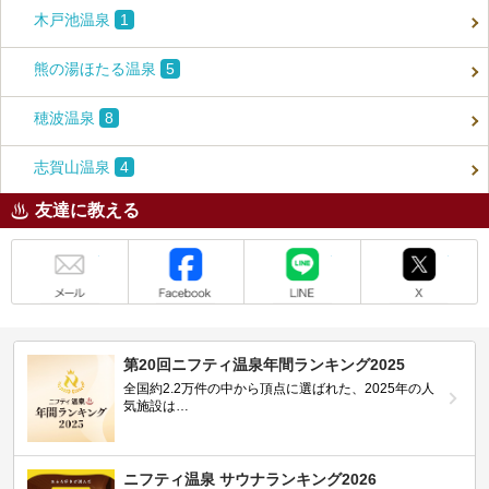
木戸池温泉
1
熊の湯ほたる温泉
5
穂波温泉
8
志賀山温泉
4
友達に教える
メール
Facebook
LINE
X
第20回ニフティ温泉年間ランキング2025
全国約2.2万件の中から頂点に選ばれた、2025年の人
気施設は…
ニフティ温泉 サウナランキング2026