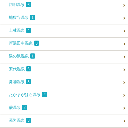
切明温泉
6
地獄谷温泉
1
上林温泉
4
新湯田中温泉
3
湯の沢温泉
1
安代温泉
6
発哺温泉
3
たかまがはら温泉
2
蕨温泉
2
幕岩温泉
3