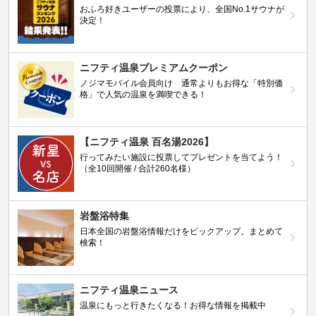
おふろ好きユーザーの投票により、全国No.1サウナが
決定！
ニフティ温泉プレミアムクーポン
ノジマモバイル会員向け 通常よりもお得な「特別価
格」で人気の温泉を満喫できる！
【ニフティ温泉 百名湯2026】
行ってみたい施設に投票してプレゼントを当てよう！
（全10回開催 / 合計260名様）
岩盤浴特集
日本全国の岩盤浴情報だけをピックアップ。まとめて
検索！
ニフティ温泉ニュース
温泉にもっと行きたくなる！お得な情報を掲載中