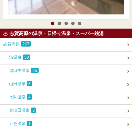
志賀高原の温泉・日帰り温泉・スーパー銭湯
志賀高原
267
渋温泉
39
湯田中温泉
25
山田温泉
6
七味温泉
4
奥山田温泉
3
五色温泉
1