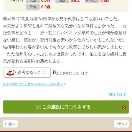
0.0点
0.0点
0.0点
お湯
施設
サービス
0.0点
飲食
露天風呂“遠見乃湯”や部屋から見る夜景はとてもきれいでした。
天気がよく星空も見れて開放的な気分になり気持ちよかった。 た
だ食事がどうも… 夕・朝共にバイキング形式でしたが何か物足り
ない感じ。値段が１万円前後と安いから仕方ないかもしれないが、
結構年配のお客が多いんでもう少し改善して欲しい気がしました。
ただ信州牛のしゃぶしゃぶは良かったです。泊まるなら絶対に夜
景が見れる谷側をお薦めします。
0
参考になった！
人が
参考にしています
よませ温泉 ホテルセランの口コミ一覧に戻る
>
施設情報
この施設に口コミをする