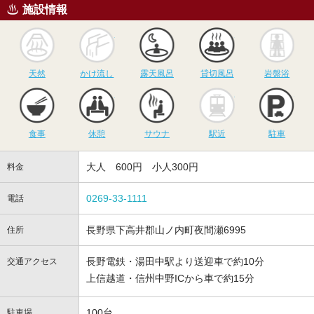
施設情報
天然
かけ流し
露天風呂
貸切風呂
岩
天然
かけ流し
露天風呂
貸切風呂
岩盤浴
食事
休憩
サウナ
駅近
駐
食事
休憩
サウナ
駅近
駐車
大人 600円 小人300円
料金
0269-33-1111
電話
長野県下高井郡山ノ内町夜間瀬6995
住所
長野電鉄・湯田中駅より送迎車で約10分
交通アクセス
上信越道・信州中野ICから車で約15分
100台
駐車場