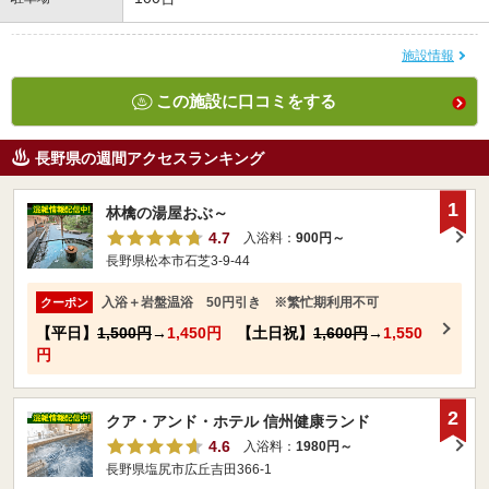
施設情報
この施設に口コミをする
長野県の週間アクセスランキング
1
林檎の湯屋おぶ～
4.7
入浴料：
900円～
長野県松本市石芝3-9-44
入浴＋岩盤温浴 50円引き ※繁忙期利用不可
クーポン
【平日】
1,500円
→
1,450円
【土日祝】
1,600円
→
1,550
円
2
クア・アンド・ホテル 信州健康ランド
4.6
入浴料：
1980円～
長野県塩尻市広丘吉田366-1