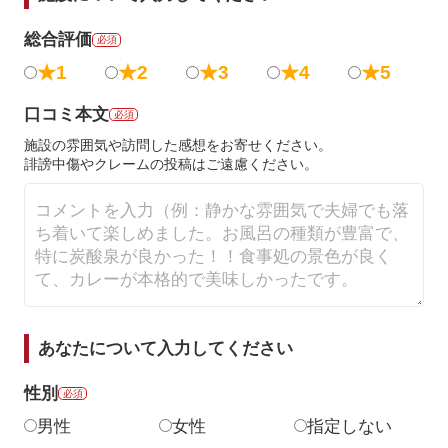
総合評価
必須
★1
★2
★3
★4
★5
口コミ本文
必須
施設の雰囲気や訪問した感想をお寄せください。
誹謗中傷やクレームの投稿はご遠慮ください。
あなたについて入力してください
性別
必須
男性
女性
指定しない