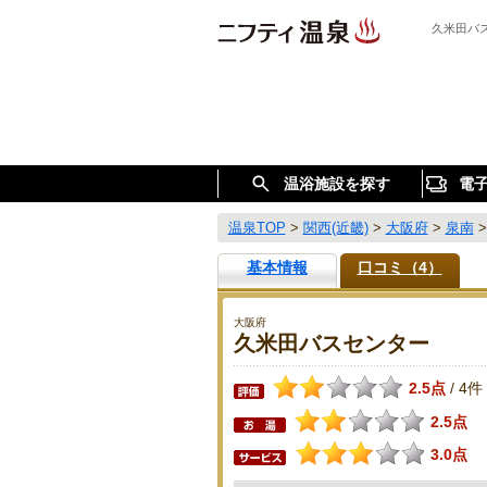
久米田バ
温浴施設を探す
電
温泉TOP
>
関西(近畿)
>
大阪府
>
泉南
基本情報
口コミ（4）
大阪府
久米田バスセンター
2.5点
4件
/
2.5点
3.0点