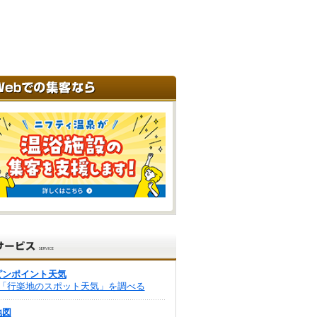
ピンポイント天気
「行楽地のスポット天気」を調べる
地図