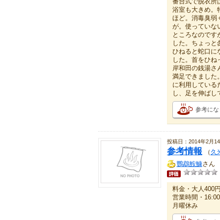
番台式で脱衣所
浴室も大きめ。
ほど。消毒臭弱
が。使っていな
ところなのです
した。ちょっと
ひねると蛇口に
した。首をひね
岸和田の銭湯さ
満足できました
に利用している
し、足を伸ばし
参考にな
投稿日：2014年2月1
参考情報
（
久
鸚鵡鮟鱇
さん
料金・大人400
営業時間・16:00
月曜休み