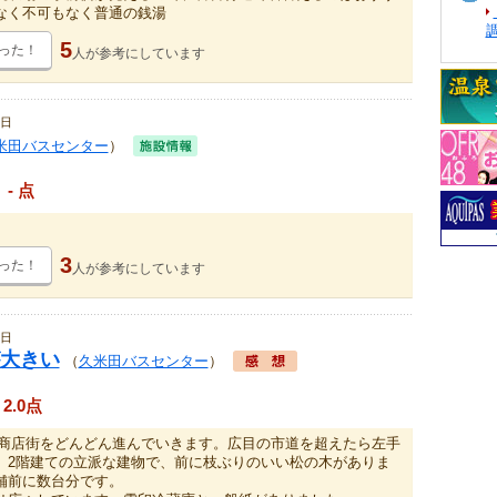
なく不可もなく普通の銭湯
5
った！
人が
参考にしています
1日
米田バスセンター
）
- 点
3
った！
人が
参考にしています
0日
大きい
（
久米田バスセンター
）
2.0点
ら商店街をどんどん進んでいきます。広目の市道を超えたら左手
。2階建ての立派な建物で、前に枝ぶりのいい松の木がありま
舗前に数台分です。