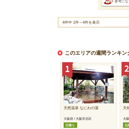
参考にな
4件中 1件～4件を表示
このエリアの週間ランキン
天然温泉 なにわの湯
天
大阪府 / 大阪市北区
大阪
日帰り
日