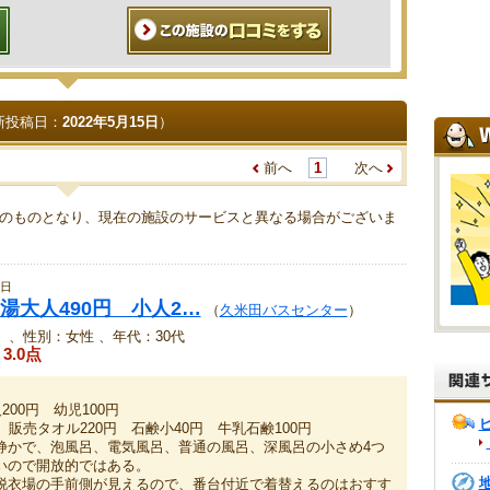
新投稿日：
2022年5月15日
）
前へ
1
次へ
のものとなり、現在の施設のサービスと異なる場合がございま
5日
湯大人490円 小人2…
（
久米田バスセンター
）
、性別：女性 、年代：30代
3.0点
200円 幼児100円
 販売タオル220円 石鹸小40円 牛乳石鹸100円
静かで、泡風呂、電気風呂、普通の風呂、深風呂の小さめ4つ
いので開放的ではある。
脱衣場の手前側が見えるので、番台付近で着替えるのはおすす