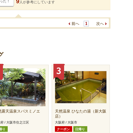
9
った！
人が
参考にしています
前へ
1
次へ
グ
然露天温泉スパスミノエ
天然温泉 ひなたの湯（新大阪
店）
府 / 大阪市住之江区
大阪府 / 大阪市
帰り
クーポン
日帰り