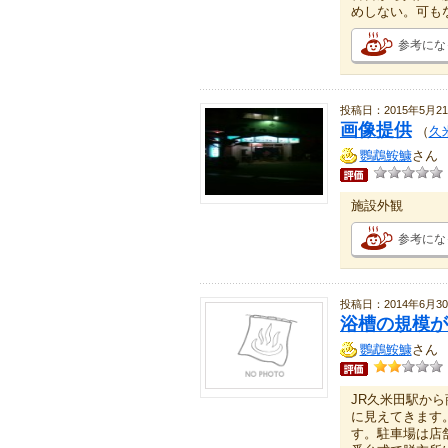
めしない。可も
参考にな
投稿日：2015年5月2
画像提供
（
久
鸚鵡鮟鱇
さん
施設外観
参考にな
投稿日：2014年6月3
浴槽の規模が
鸚鵡鮟鱇
さん
JR久米田駅か
に見えてきます
す。駐車場は店