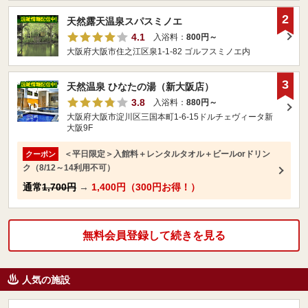
2
天然露天温泉スパスミノエ
4.1
入浴料：
800円～
大阪府大阪市住之江区泉1-1-82 ゴルフスミノエ内
3
天然温泉 ひなたの湯（新大阪店）
3.8
入浴料：
880円～
大阪府大阪市淀川区三国本町1-6-15ドルチェヴィータ新
大阪9F
＜平日限定＞入館料＋レンタルタオル＋ビールorドリン
クーポン
ク（8/12～14利用不可）
通常
1,700円
→
1,400円（300円お得！）
無料会員登録して続きを見る
人気の施設