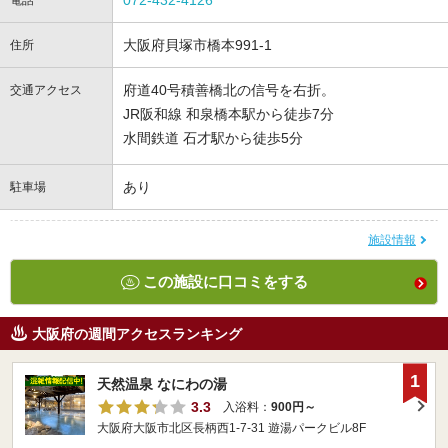
072-432-4126
電話
大阪府貝塚市橋本991-1
住所
府道40号積善橋北の信号を右折。
交通アクセス
JR阪和線 和泉橋本駅から徒歩7分
水間鉄道 石才駅から徒歩5分
あり
駐車場
施設情報
この施設に口コミをする
大阪府の週間アクセスランキング
1
天然温泉 なにわの湯
3.3
入浴料：
900円～
大阪府大阪市北区長柄西1-7-31 遊湯パークビル8F