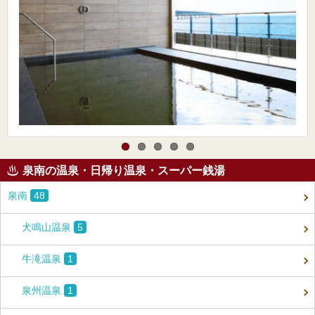
泉南の温泉・日帰り温泉・スーパー銭湯
泉南
48
犬鳴山温泉
5
牛滝温泉
1
泉州温泉
1