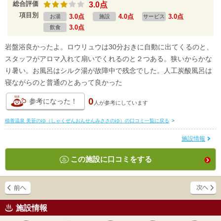
総合評価
3.0点
項目別
3.0点
4.0点
3.0点
お湯
施設
サービス
3.0点
飲食
岩盤浴良かったよ。ロウリュウは30分おきに自動に出てくるのと、
スタッフがアロマ入れて扇いでくれるのと２つある。狭いからかな
り暑い。お風呂はシルク湯が故障中で残念でした。人工炭酸風呂は
寝ながらのと普通のとあって良かった
0
参考になった！
人が
参考にしています
積善温泉 美笹のゆ（しゃくぜんおんせんみささのゆ）の口コミ一覧に戻る
>
施設情報
この施設に口コミをする
施設情報