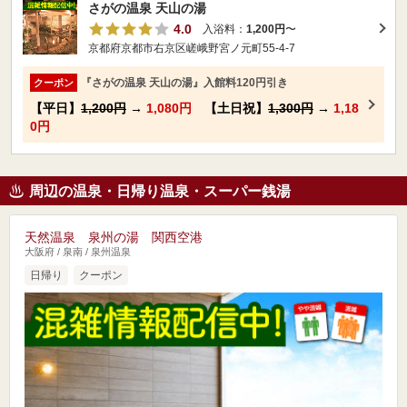
さがの温泉 天山の湯
4.0
入浴料：
1,200円
〜
京都府京都市右京区嵯峨野宮ノ元町55-4-7
『さがの温泉 天山の湯』入館料120円引き
クーポン
【平日】
1,200円
→
1,080円
【土日祝】
1,300円
→
1,18
0円
周辺の温泉・日帰り温泉・スーパー銭湯
天然温泉 泉州の湯 関西空港
大阪府 / 泉南 / 泉州温泉
日帰り
クーポン