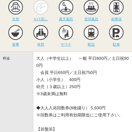
天然
かけ流し
露天風呂
貸切風呂
岩
天然
かけ流し
露天風呂
貸切風呂
岩盤浴
食事
休憩
サウナ
駅近
駐
食事
休憩
サウナ
駅近
駐車
大人（中学生以上） 一般 平日800円／土日祝90
料金
0円
会員 平日650円／土日祝750円
小人（小学生） 400円
幼児（３歳以上）250円
※3歳未満は無料
◆大人入浴回数券(8枚綴り） 5,600円
※回数券はご利用有効期限迄にご使用下さい。
【岩盤浴】