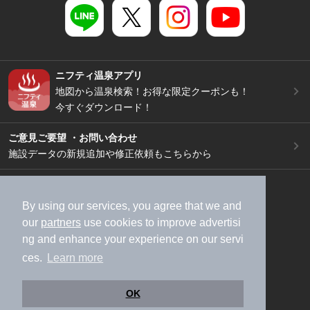
ニフティ温泉アプリ
地図から温泉検索！お得な限定クーポンも！
今すぐダウンロード！
ご意見ご要望 ・お問い合わせ
施設データの新規追加や修正依頼もこちらから
スマートフォン
/
PC
加盟店募集（資料請求）
広告出稿のご案内
By using our services, you agree that we and
our
partners
use cookies to improve advertisi
利用規約
ライフスタイルMEMBERS+規約
ng and enhance your experience on our servi
特定商取引法に基づく表記
ヘルプ
採用情報
ces.
Learn more
運営会社
個人情報保護ポリシー
©NIFTY Lifestyle Co., Ltd.
OK