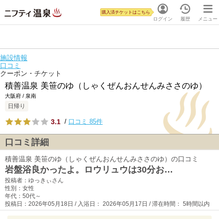
購入済チケットはこちら
ログイン
履歴
メニュー
施設情報
口コミ
クーポン・チケット
積善温泉 美笹のゆ（しゃくぜんおんせんみささのゆ）
大阪府 / 泉南
日帰り
3.1
/
口コミ 85件
口コミ詳細
積善温泉 美笹のゆ（しゃくぜんおんせんみささのゆ）の口コミ
岩盤浴良かったよ。ロウリュウは30分お…
投稿者：ゆっきぃさん
性別：女性
年代：50代～
投稿日：2026年05月18日 / 入浴日： 2026年05月17日 / 滞在時間： 5時間以内