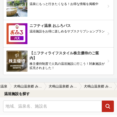
温泉にもっと行きたくなる！お得な情報を掲載中
ニフティ温泉 おふろパス
温浴施設をお得に楽しめるサブスクリプションプラン
【ニフティライフスタイル株主優待のご案
内】
株主優待制度で人気の温浴施設に行こう！対象施設が
拡充されました！
山温泉
犬鳴山温泉郷 み奈美亭（いぬなきやまおんせんきょう みなみてい）
犬鳴山温泉郷 み奈美亭（いぬなきやまおんせんきょう みなみてい）の口コミ一覧
犬鳴山温泉郷 み奈美亭（いぬなきやまおんせんきょう みなみてい）の口コミ 浴室が広くのんびりできました。露天…
温浴施設を探す