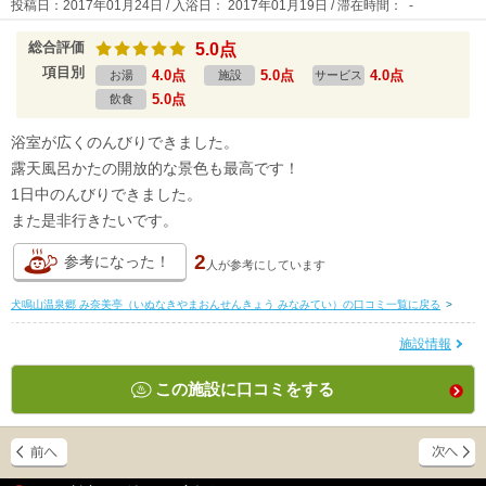
投稿日：2017年01月24日 / 入浴日： 2017年01月19日 / 滞在時間： -
総合評価
5.0点
項目別
4.0点
5.0点
4.0点
お湯
施設
サービス
5.0点
飲食
浴室が広くのんびりできました。
露天風呂かたの開放的な景色も最高です！
1日中のんびりできました。
また是非行きたいです。
2
参考になった！
人が
参考にしています
犬鳴山温泉郷 み奈美亭（いぬなきやまおんせんきょう みなみてい）の口コミ一覧に戻る
>
施設情報
この施設に口コミをする