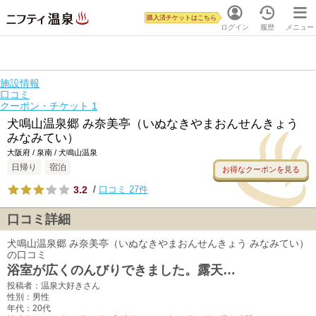
購入済チケットはこちら
ログイン
履歴
メニュー
施設情報
口コミ
クーポン・チケット
1
犬鳴山温泉郷 み奈美亭（いぬなきやまおんせんきょう
みなみてい）
大阪府 / 泉南 / 犬鳴山温泉
日帰り
宿泊
お得なクーポンを見る
3.2
/
口コミ 27件
口コミ詳細
犬鳴山温泉郷 み奈美亭（いぬなきやまおんせんきょう みなみてい）
の口コミ
浴室が広くのんびりできました。露天…
投稿者：温泉大好きさん
性別：男性
年代：20代