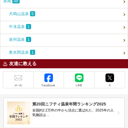
泉南
48
犬鳴山温泉
5
牛滝温泉
1
泉州温泉
1
奥水間温泉
1
友達に教える
メール
Facebook
LINE
X
第20回ニフティ温泉年間ランキング2025
全国約2.2万件の中から頂点に選ばれた、2025年の人
気施設は…