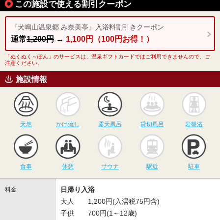
この施設で使える割引クーポン
『犬鳴山温泉郷 み奈美亭』入浴料割引きクーポン
通常
1,200円
→
1,100円（100円お得！）
「ぬくぬく～ぽん」のサービスは、温泉ギフトカードではご利用できませんので、ご
注意ください。
施設情報
天然
かけ流し
露天風呂
貸切風呂
岩
天然
かけ流し
露天風呂
貸切風呂
岩盤浴
食事
休憩
サウナ
駅近
駐
食事
休憩
サウナ
駅近
駐車
日帰り入浴
料金
大人 1,200円(入湯税75円含)
子供 700円(1～12歳)