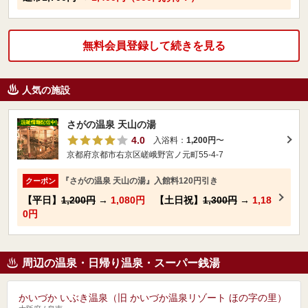
無料会員登録して続きを見る
人気の施設
さがの温泉 天山の湯
4.0
入浴料：
1,200円
〜
京都府京都市右京区嵯峨野宮ノ元町55-4-7
『さがの温泉 天山の湯』入館料120円引き
クーポン
【平日】
1,200円
→
1,080円
【土日祝】
1,300円
→
1,18
0円
周辺の温泉・日帰り温泉・スーパー銭湯
かいづか いぶき温泉（旧 かいづか温泉リゾート ほの字の里）