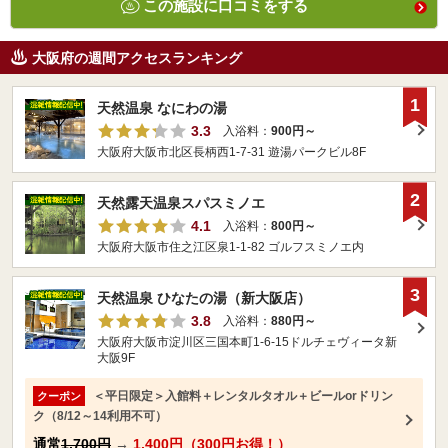
この施設に口コミをする
大阪府の週間アクセスランキング
1
天然温泉 なにわの湯
3.3
入浴料：
900円～
大阪府大阪市北区長柄西1-7-31 遊湯パークビル8F
2
天然露天温泉スパスミノエ
4.1
入浴料：
800円～
大阪府大阪市住之江区泉1-1-82 ゴルフスミノエ内
3
天然温泉 ひなたの湯（新大阪店）
3.8
入浴料：
880円～
大阪府大阪市淀川区三国本町1-6-15ドルチェヴィータ新
大阪9F
＜平日限定＞入館料＋レンタルタオル＋ビールorドリン
クーポン
ク（8/12～14利用不可）
通常
1,700円
→
1,400円（300円お得！）