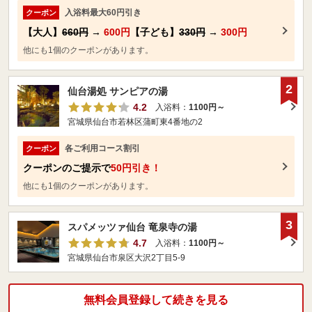
入浴料最大60円引き
クーポン
【大人】
660円
→
600円
【子ども】
330円
→
300円
他にも1個のクーポンがあります。
2
仙台湯処 サンピアの湯
4.2
入浴料：
1100円～
宮城県仙台市若林区蒲町東4番地の2
各ご利用コース割引
クーポン
クーポンのご提示で
50円引き！
他にも1個のクーポンがあります。
3
スパメッツァ仙台 竜泉寺の湯
4.7
入浴料：
1100円～
宮城県仙台市泉区大沢2丁目5-9
無料会員登録して続きを見る