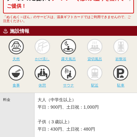
ご提供！
「ぬくぬく～ぽん」のサービスは、温泉ギフトカードではご利用できませんので、ご
注意ください。
施設情報
天然
かけ流し
露天風呂
貸切風呂
岩
天然
かけ流し
露天風呂
貸切風呂
岩盤浴
食事
休憩
サウナ
駅近
駐
食事
休憩
サウナ
駅近
駐車
大人（中学生以上）
料金
平日：900円、土日祝：1,000円
子供（３歳以上）
平日：430円、土日祝：480円