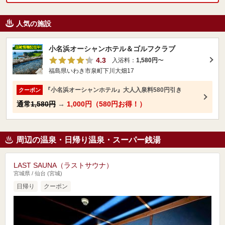
人気の施設
小名浜オーシャンホテル＆ゴルフクラブ
4.3
入浴料：
1,580円
〜
福島県いわき市泉町下川大畑17
『小名浜オーシャンホテル』大人入泉料580円引き
クーポン
通常
1,580円
→
1,000円（580円お得！）
周辺の温泉・日帰り温泉・スーパー銭湯
LAST SAUNA（ラストサウナ）
宮城県 / 仙台 (宮城)
日帰り
クーポン