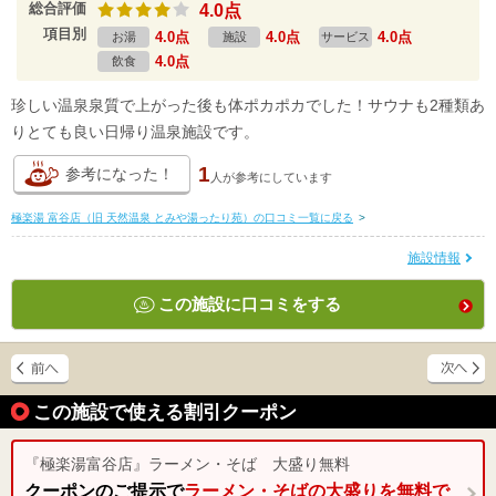
総合評価
4.0点
項目別
4.0点
4.0点
4.0点
お湯
施設
サービス
4.0点
飲食
珍しい温泉泉質で上がった後も体ポカポカでした！サウナも2種類あ
りとても良い日帰り温泉施設です。
1
参考になった！
人が
参考にしています
極楽湯 富谷店（旧 天然温泉 とみや湯ったり苑）の口コミ一覧に戻る
>
施設情報
この施設に口コミをする
この施設で使える割引クーポン
『極楽湯富谷店』ラーメン・そば 大盛り無料
クーポンのご提示で
ラーメン・そばの大盛りを無料で