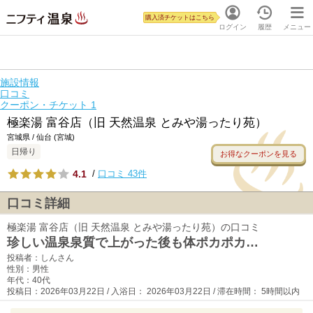
購入済チケットはこちら
ログイン
履歴
メニュー
施設情報
口コミ
クーポン・チケット
1
極楽湯 富谷店（旧 天然温泉 とみや湯ったり苑）
宮城県 / 仙台 (宮城)
日帰り
お得なクーポンを見る
4.1
/
口コミ 43件
口コミ詳細
極楽湯 富谷店（旧 天然温泉 とみや湯ったり苑）の口コミ
珍しい温泉泉質で上がった後も体ポカポカ…
投稿者：しんさん
性別：男性
年代：40代
投稿日：2026年03月22日 / 入浴日： 2026年03月22日 / 滞在時間： 5時間以内