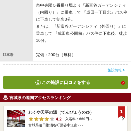
泉中央駅５番乗り場より『新富谷ガーデンシティ
（内回り）』に乗車して 『成田一丁目北』バス停
に下車して徒歩3分。
または、『新富谷ガーデンシティ（外回り）』に
乗車して 『成田東公園前』バス停に下車後、徒歩
10分。
完備：200台（無料）
駐車場
施設情報
この施設に口コミをする
宮城県の週間アクセスランキング
1
わくや天平の湯（てんぴょうのゆ）
4.2
入浴料：
660円～
宮城県遠田郡涌谷町涌谷中江南222