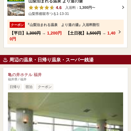
山梨泊まれる温泉 より道の湯
4.6
入浴料：
1,300円
〜
山梨県都留市つる1-13-31
『山梨泊まれる温泉 より道の湯』入浴料割引
クーポン
【平日】
1,300円
→
1,200円
【土日祝】
1,500円
→
1,40
0円
周辺の温泉・日帰り温泉・スーパー銭湯
亀の井ホテル 福井
福井県 / 福井
日帰り
宿泊
クーポン