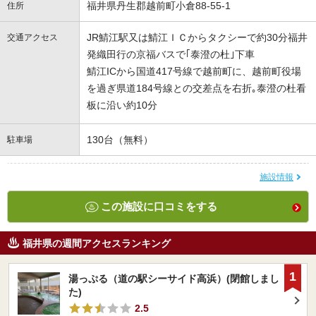
福井県丹生郡越前町小倉88-55-1
住所
JR鯖江駅又は鯖江ＩＣからタクシーで約30分福井
交通アクセス
発織田行の京福バスで｢泰澄の杜｣下車
鯖江ICから国道417号線で越前町に、越前町役場
を過ぎ県道184号線との交差点を右折｡泰澄の杜看
板に沿い約10分
130台（無料）
駐車場
施設情報
この施設に口コミをする
福井県の週間アクセスランキング
1
湯っぷる（道の駅シーサイド高浜）(閉館しまし
た)
2.5