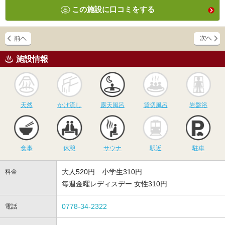
この施設に口コミをする
施設情報
天然
かけ流し
露天風呂
貸切風呂
岩
天然
かけ流し
露天風呂
貸切風呂
岩盤浴
食事
休憩
サウナ
駅近
駐
食事
休憩
サウナ
駅近
駐車
大人520円 小学生310円
料金
毎週金曜レディスデー 女性310円
0778-34-2322
電話