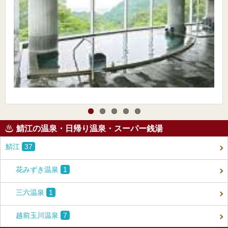
鯖江の温泉・日帰り温泉・スーパー銭湯
鯖江
37
花みずき温泉
1
三六温泉
1
越前玉川温泉
7