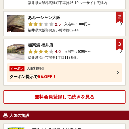
福井県大飯郡高浜町下車持46-10 シーサイド高浜内
2
あみーシャン大飯
2.5
入浴料：
300円～
福井県大飯郡おおい町本郷82-14
3
極楽湯 福井店
4.0
入浴料：
530円～
福井県福井市開発1丁目118番地
入館料割引
クーポン
クーポン提示で
5％OFF！
無料会員登録して続きを見る
人気の施設