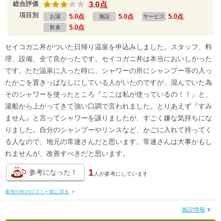
総合評価
3.0点
項目別
5.0点
5.0点
5.0点
お湯
施設
サービス
5.0点
飲食
セイコガニ丼がついた日帰り温泉を申込みしました。スタッフ、料
理、設備、全て良かったです。セイコガニ丼は本当においしかった
です。ただ温泉に入った時に、シャワーの所にシャンプー等の入っ
たかごを置きっぱなしにしている人がいたのですが、混んでいた為
そのシャワーを使ったところ『ここは私が使っているの！！』と、
湯船から上がってきて強い口調で言われました。とりあえず『すみ
ません』と言ってシャワーを譲りましたが、すごく嫌な気持ちにな
りました。自分のシャンプーやリンスなど、かごに入れて持ってく
る人なので、地元の常連さんだと思います。常連さんは大事かもし
れませんが、改善すべきだと思います。
1
参考になった！
人が
参考にしています
泰澄の杜の口コミ一覧に戻る
>
施設情報