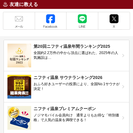
友達に教える
メール
Facebook
LINE
X
第20回ニフティ温泉年間ランキング2025
全国約2.2万件の中から頂点に選ばれた、2025年の人
気施設は…
ニフティ温泉 サウナランキング2026
おふろ好きユーザーの投票により、全国No.1サウナが
決定！
ニフティ温泉プレミアムクーポン
ノジマモバイル会員向け 通常よりもお得な「特別価
格」で人気の温泉を満喫できる！