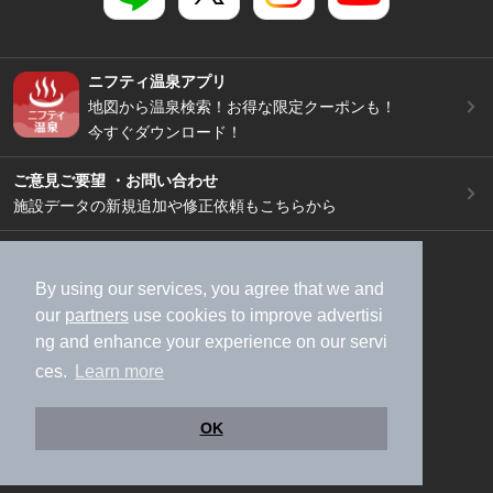
ニフティ温泉アプリ
地図から温泉検索！お得な限定クーポンも！
今すぐダウンロード！
ご意見ご要望 ・お問い合わせ
施設データの新規追加や修正依頼もこちらから
スマートフォン
/
PC
加盟店募集（資料請求）
広告出稿のご案内
By using our services, you agree that we and
our
partners
use cookies to improve advertisi
利用規約
ライフスタイルMEMBERS+規約
ng and enhance your experience on our servi
特定商取引法に基づく表記
ヘルプ
採用情報
ces.
Learn more
運営会社
個人情報保護ポリシー
©NIFTY Lifestyle Co., Ltd.
OK