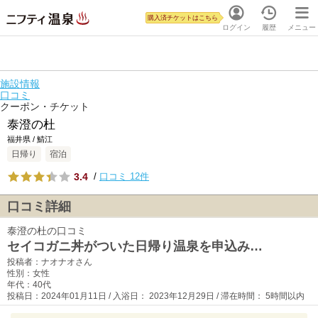
購入済チケットはこちら
ログイン
履歴
メニュー
施設情報
口コミ
クーポン・チケット
泰澄の杜
福井県 / 鯖江
日帰り
宿泊
3.4
/
口コミ 12件
口コミ詳細
泰澄の杜の口コミ
セイコガニ丼がついた日帰り温泉を申込み…
投稿者：ナオナオさん
性別：女性
年代：40代
投稿日：2024年01月11日 / 入浴日： 2023年12月29日 / 滞在時間： 5時間以内