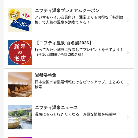
ニフティ温泉プレミアムクーポン
ノジマモバイル会員向け 通常よりもお得な「特別価
格」で人気の温泉を満喫できる！
【ニフティ温泉 百名湯2026】
行ってみたい施設に投票してプレゼントを当てよう！
（全10回開催 / 合計260名様）
岩盤浴特集
日本全国の岩盤浴情報だけをピックアップ。まとめて
検索！
ニフティ温泉ニュース
温泉にもっと行きたくなる！お得な情報を掲載中