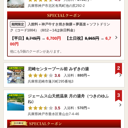
兵庫県神戸市北区有馬町池の尻292-2
入館料＋神戸牛すき焼き御膳＋夢蒸楽＋ソフトドリン
期間限定
ク（コード1004）（8/12～14は休日料金）
【平日】
8,745円
→
6,700円
【土日祝】
8,965円
→
6,7
00円
他にも5個のクーポンがあります。
2
尼崎センタープール前 みずきの湯
3.6
入浴料：
880円～
兵庫県尼崎市蓬川町295番地3
3
ジェームス山天然温泉 月の湯舟（つきのゆふ
ね）
3.5
入浴料：
570円～
兵庫県神戸市垂水区青山台7-4-46