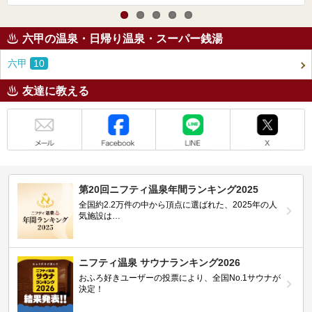
六甲の温泉・日帰り温泉・スーパー銭湯
六甲
10
友達に教える
メール
Facebook
LINE
X
第20回ニフティ温泉年間ランキング2025
全国約2.2万件の中から頂点に選ばれた、2025年の人
気施設は…
ニフティ温泉 サウナランキング2026
おふろ好きユーザーの投票により、全国No.1サウナが
決定！