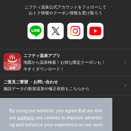
ニフティ温泉公式アカウントをフォローして
おトク情報やクーポン情報を受け取ろう
ニフティ温泉アプリ
地図から温泉検索！お得な限定クーポンも！
今すぐダウンロード！
ご意見ご要望 ・お問い合わせ
施設データの新規追加や修正依頼もこちらから
スマートフォン
/
PC
加盟店募集（資料請求）
広告出稿のご案内
By using our services, you agree that we and
our
partners
use cookies to improve advertisi
利用規約
ライフスタイルMEMBERS+規約
ng and enhance your experience on our servi
特定商取引法に基づく表記
ヘルプ
採用情報