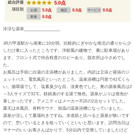
総合評価
5.0点
項目別
5.0点
0.0点
0.0点
お湯
施設
サービス
0.0点
飲食
冷涼な源泉_______________
JR六甲道駅から南東に10分弱。比較的にぎやかな南北の通りから少
しだけ東に入ったところです。洋館風の建物で、裏に駐車場があり
ます。フロント式で待合程度のロビーあり。脱衣所は小さめでし
た。
お風呂は手前に白湯の主浴槽がありました。内訳は立浴と寝浴のジ
ェットバス、電気風呂といったところ。温泉浴槽は円形で41℃くら
い。循環湯でして、塩素臭少な目。淡黄色でした。奥の源泉風呂は2
～3人サイズで32℃。鉄錆臭のする湯で無色。源泉かぶりは発泡が
著しかったです。アメニティはメーカー不詳の2点セットでした。
露天は水風呂、有料サウナ、加温の温泉浴槽になっていました。
源泉が涼しくて夏場向きですね。水道筋と比べると源泉が狭いです
ので、空いているときを狙っていくといいと思います。訪問当日は
マナーのいいお客さんばかりで、5分以内で交替していましたけど