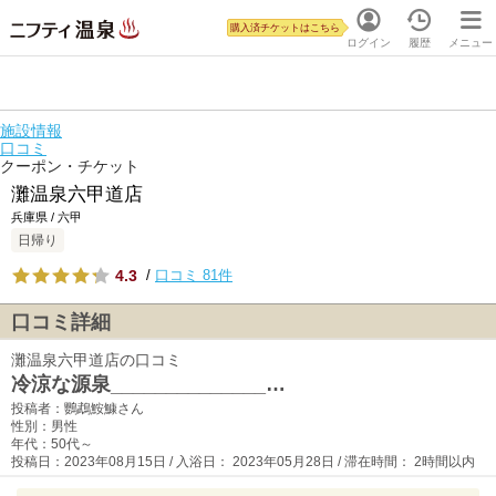
購入済チケットはこちら
ログイン
履歴
メニュー
施設情報
口コミ
クーポン・チケット
灘温泉六甲道店
兵庫県 / 六甲
日帰り
4.3
/
口コミ 81件
口コミ詳細
灘温泉六甲道店の口コミ
冷涼な源泉______________…
投稿者：鸚鵡鮟鱇さん
性別：男性
年代：50代～
投稿日：2023年08月15日 / 入浴日： 2023年05月28日 / 滞在時間： 2時間以内