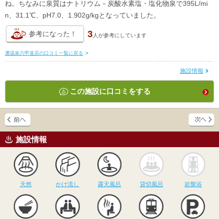
ね。ちなみに泉質はナトリウム－炭酸水素塩・塩化物泉で395L/mi
n、31.1℃、pH7.0、1.902g/kgとなっていました。
3
参考になった！
人が
参考にしています
灘温泉六甲道店の口コミ一覧に戻る
>
施設情報
この施設に口コミをする
施設情報
天然
かけ流し
露天風呂
貸切風呂
岩
天然
かけ流し
露天風呂
貸切風呂
岩盤浴
食事
休憩
サウナ
駅近
駐