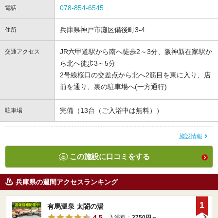
078-854-6545
電話
兵庫県神戸市灘区備後町3-4
住所
JR六甲道駅から南へ徒歩2～3分、阪神新在家駅か
交通アクセス
ら北へ徒歩3～5分
2号線桜口の交差点から北へ2筋目を東に入り、店
前を通り、裏の駐車場へ(一方通行)
完備（13台（ご入浴中は無料））
駐車場
施設情報
この施設に口コミをする
兵庫県の週間アクセスランキング
1
有馬温泉 太閤の湯
4.5
入浴料：
2750円～