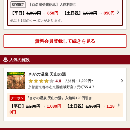
【百名湯受賞記念】入館料割引
期間限定
【平日】
1,000円
→
850円
【土日祝】
1,030円
→
850円
他にも1個のクーポンがあります。
無料会員登録して続きを見る
人気の施設
さがの温泉 天山の湯
4.0
入浴料：
1,200円
〜
京都府京都市右京区嵯峨野宮ノ元町55-4-7
『さがの温泉 天山の湯』入館料120円引き
クーポン
【平日】
1,200円
→
1,080円
【土日祝】
1,300円
→
1,18
0円