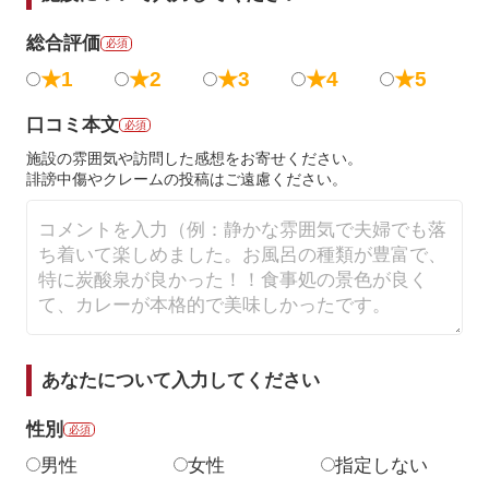
総合評価
必須
★1
★2
★3
★4
★5
口コミ本文
必須
施設の雰囲気や訪問した感想をお寄せください。
誹謗中傷やクレームの投稿はご遠慮ください。
あなたについて入力してください
性別
必須
男性
女性
指定しない