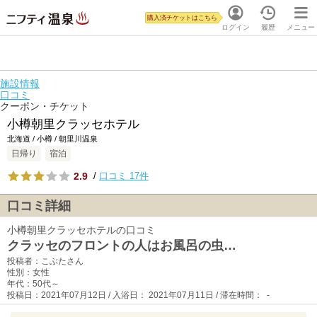
購入済チケットはこちら
ログイン
履歴
メニュー
施設情報
口コミ
クーポン・チケット
小樽朝里クラッセホテル
北海道 / 小樽 / 朝里川温泉
日帰り
宿泊
2.9
/
口コミ 17件
口コミ詳細
小樽朝里クラッセホテルの口コミ
クラッセのフロントの人はお風呂の虫…
投稿者：こぶたさん
性別：女性
年代：50代～
投稿日：2021年07月12日 / 入浴日： 2021年07月11日 / 滞在時間： -