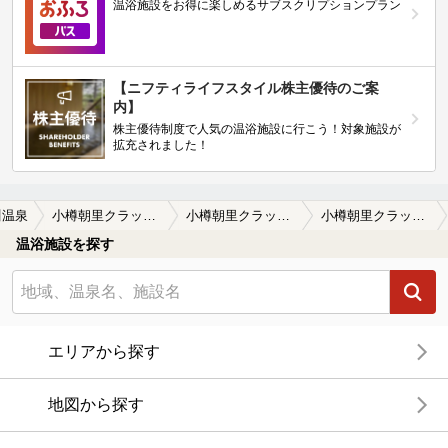
温浴施設をお得に楽しめるサブスクリプションプラン
【ニフティライフスタイル株主優待のご案
内】
株主優待制度で人気の温浴施設に行こう！対象施設が
拡充されました！
川温泉
小樽朝里クラッセホテル
小樽朝里クラッセホテルの口コミ一覧
小樽朝里クラッセホテルの口コミ クラッセのフロントの人はお風呂の虫…
温浴施設を探す
エリアから探す
地図から探す