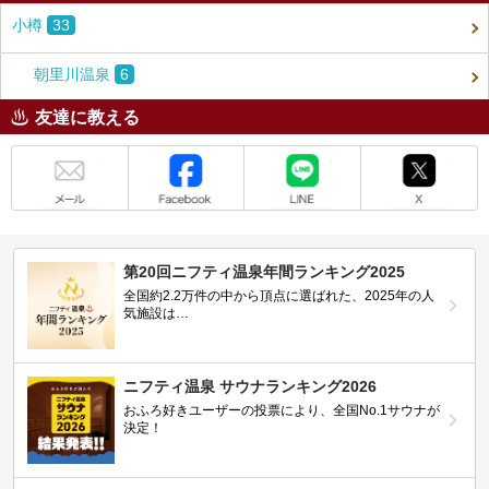
小樽
33
朝里川温泉
6
友達に教える
メール
Facebook
LINE
X
第20回ニフティ温泉年間ランキング2025
全国約2.2万件の中から頂点に選ばれた、2025年の人
気施設は…
ニフティ温泉 サウナランキング2026
おふろ好きユーザーの投票により、全国No.1サウナが
決定！