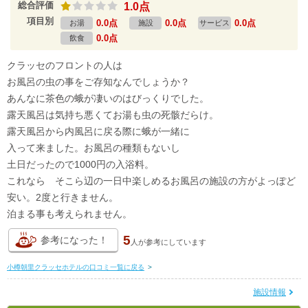
総合評価
1.0点
項目別
0.0点
0.0点
0.0点
お湯
施設
サービス
0.0点
飲食
クラッセのフロントの人は
お風呂の虫の事をご存知なんでしょうか？
あんなに茶色の蛾が凄いのはびっくりでした。
露天風呂は気持ち悪くてお湯も虫の死骸だらけ。
露天風呂から内風呂に戻る際に蛾が一緒に
入って来ました。お風呂の種類もないし
土日だったので1000円の入浴料。
これなら そこら辺の一日中楽しめるお風呂の施設の方がよっぽど
安い。2度と行きません。
泊まる事も考えられません。
5
参考になった！
人が
参考にしています
小樽朝里クラッセホテルの口コミ一覧に戻る
>
施設情報