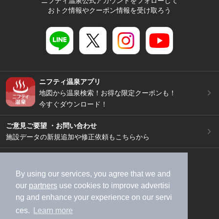
ニフティ温泉公式アカウントをフォローして
おトク情報やクーポン情報を受け取ろう
ニフティ温泉アプリ
地図から温泉検索！お得な限定クーポンも！
今すぐダウンロード！
ご意見ご要望 ・お問い合わせ
施設データの新規追加や修正依頼もこちらから
スマートフォン
/
PC
加盟店募集（資料請求）
広告出稿のご案内
By using our services, you agree that we and
our
partners
use cookies to improve advertisi
利用規約
ライフスタイルMEMBERS+規約
ng and enhance your experience on our servi
特定商取引法に基づく表記
ヘルプ
採用情報
ces.
Learn more
運営会社
個人情報保護ポリシー