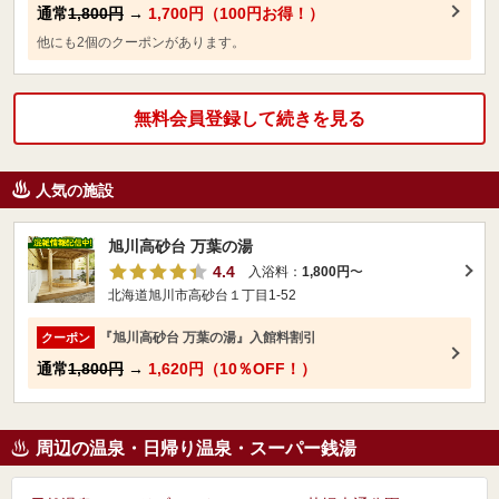
通常
1,800円
→
1,700円（100円お得！）
他にも2個のクーポンがあります。
無料会員登録して続きを見る
人気の施設
旭川高砂台 万葉の湯
4.4
入浴料：
1,800円
〜
北海道旭川市高砂台１丁目1-52
『旭川高砂台 万葉の湯』入館料割引
クーポン
通常
1,800円
→
1,620円（10％OFF！）
周辺の温泉・日帰り温泉・スーパー銭湯