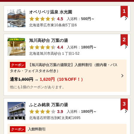
1
オベリベリ温泉 水光園
4.5
入浴料：
500円～
北海道帯広市東10条南5丁目6
2
旭川高砂台 万葉の湯
4.4
入浴料：
1800円～
北海道旭川市高砂台１丁目1-52
【旭川高砂台万葉の湯限定】入館料割引（館内着・バス
クーポン
タオル・フェイスタオル付き）
通常
1,800円
→
1,620円（10％OFF！）
他にも1個のクーポンがあります。
3
ふとみ銘泉 万葉の湯
3.9
入浴料：
1800円～
北海道石狩郡当別町太美町1695
入館料割引
クーポン