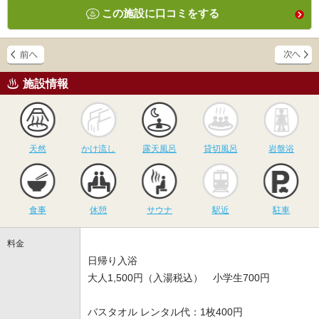
この施設に口コミをする
施設情報
天然
かけ流し
露天風呂
貸切風呂
岩
天然
かけ流し
露天風呂
貸切風呂
岩盤浴
食事
休憩
サウナ
駅近
駐
食事
休憩
サウナ
駅近
駐車
料金
日帰り入浴
大人1,500円（入湯税込） 小学生700円
バスタオル レンタル代：1枚400円