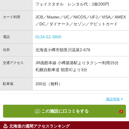
フェイスタオル レンタル代：1枚200円
JCB／Master／UC／NICOS／UFJ／VISA／AMEX
カード利用
／DC／ダイナース／セゾン／デビットカード
0134-52-3800
電話
北海道小樽市朝里川温泉2-676
住所
JR函館本線 小樽築港駅よりタクシー利用15分
交通アクセス
札幌自動車道 朝里ICより3分
200台（無料）
駐車場
施設情報
この施設に口コミをする
北海道の週間アクセスランキング