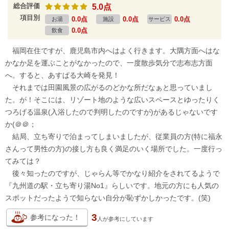
総合評価
5.0点
項目別
0.0点
0.0点
0.0点
お湯
施設
サービス
0.0点
飲食
福岡在住ですが、鹿児島市内へはよく行きます。大隅方面へはな
かなか足を運ぶことがなかったので、一度散歩気分で志布志方面
へ。すると、あすぱる大崎を発見！
それまでは田園風景の広がるのどかな所だなぁと思っていまし
た。が！そこには、リゾート地のような広いスペースとゆったりく
つろげる温泉(入浴したので判明したのですが)があるじゃないです
か(＠＠；
結局、立ち寄りで泊まってしまいましたが、従業員の方(特に福永
さんって男性の方)の接し方も良く満足のいく場所でした。一度行っ
てみては？
後々知ったのですが、じゃらん等でかなり紹介をされてるようで
『九州道の駅・立ち寄り湯No1』らしいです。地元の方にも人気の
スポットだったようで知らない自分が恥ずかしかったです。(笑)
3
参考になった！
人が
参考にしています