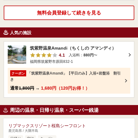
無料会員登録して続きを見る
人気の施設
筑紫野温泉Amandi（ちくしの アマンディ）
4.1
入浴料：
880円
〜
福岡県筑紫野市原田832-1
「筑紫野温泉Amandi」【平日のみ】入浴+岩盤浴 割引
クーポン
き
通常
1,800円
→
1,680円（120円お得！）
周辺の温泉・日帰り温泉・スーパー銭湯
リブマックスリゾート桜島シーフロント
鹿児島県 / 大隅半島