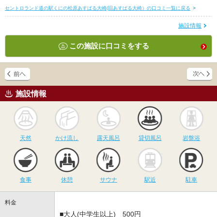
セントロランド道の駅くにの松原あすぱる大崎(旧あすぱる大崎）の口コミ一覧に戻る
>
施設情報
この施設に口コミをする
施設情報
天然
かけ流し
露天風呂
貸切風呂
岩
天然
かけ流し
露天風呂
貸切風呂
岩盤浴
食事
休憩
サウナ
駅近
駐
食事
休憩
サウナ
駅近
駐車
料金
■大人(中学生以上) 500円