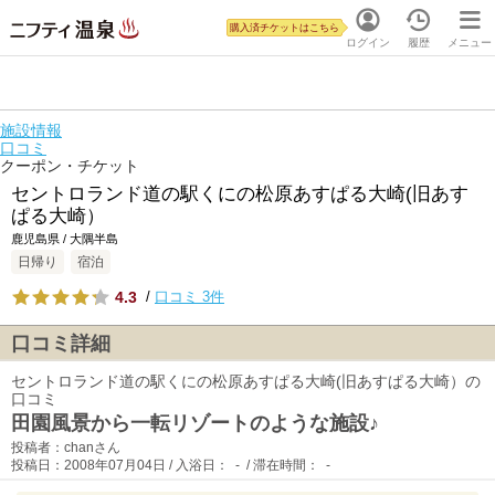
購入済チケットはこちら
ログイン
履歴
メニュー
施設情報
口コミ
クーポン・チケット
セントロランド道の駅くにの松原あすぱる大崎(旧あす
ぱる大崎）
鹿児島県 / 大隅半島
日帰り
宿泊
4.3
/
口コミ 3件
口コミ詳細
セントロランド道の駅くにの松原あすぱる大崎(旧あすぱる大崎）の
口コミ
田園風景から一転リゾートのような施設♪
投稿者：chanさん
投稿日：2008年07月04日 / 入浴日： - / 滞在時間： -