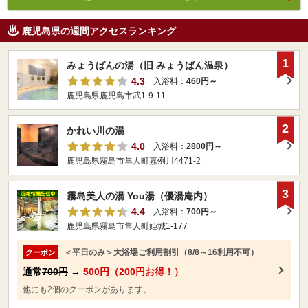
鹿児島県の週間アクセスランキング
1
みょうばんの湯（旧 みょうばん温泉）
4.3
入浴料：
460円～
鹿児島県鹿児島市武1-9-11
2
かれい川の湯
4.0
入浴料：
2800円～
鹿児島県霧島市隼人町嘉例川4471-2
3
霧島美人の湯 You湯（優湯庵内）
4.4
入浴料：
700円～
鹿児島県霧島市隼人町姫城1-177
＜平日のみ＞大浴場ご利用割引（8/8～16利用不可）
クーポン
通常
700円
→
500円（200円お得！）
他にも2個のクーポンがあります。