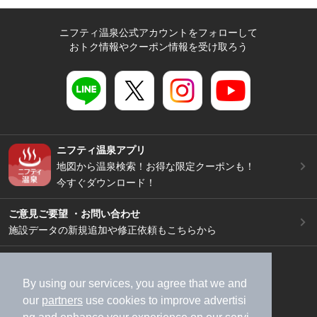
ニフティ温泉公式アカウントをフォローして
おトク情報やクーポン情報を受け取ろう
ニフティ温泉アプリ
地図から温泉検索！お得な限定クーポンも！
今すぐダウンロード！
ご意見ご要望 ・お問い合わせ
施設データの新規追加や修正依頼もこちらから
スマートフォン
/
PC
加盟店募集（資料請求）
広告出稿のご案内
By using our services, you agree that we and
our
partners
use cookies to improve advertisi
利用規約
ライフスタイルMEMBERS+規約