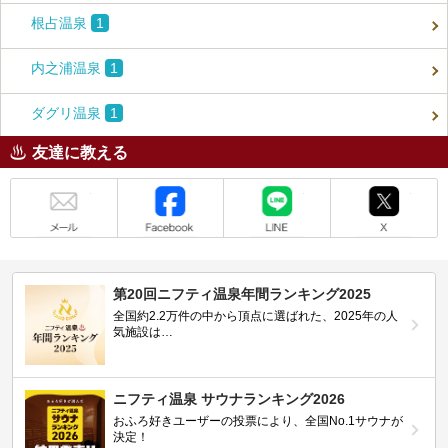
根占温泉
1
内之浦温泉
1
ダグリ温泉
1
友達に教える
メール
Facebook
LINE
X
第20回ニフティ温泉年間ランキング2025
全国約2.2万件の中から頂点に選ばれた、2025年の人
気施設は…
ニフティ温泉 サウナランキング2026
おふろ好きユーザーの投票により、全国No.1サウナが
決定！