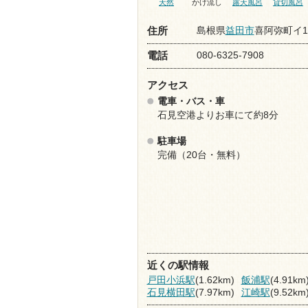
天然
かけ流し
露天風呂
貸切風呂
島根県
益田市
喜阿弥町イ15
住所
080-6325-7908
電話
アクセス
電車・バス・車
石見空港よりお車にて約8分
駐車場
完備（20台・無料）
近くの駅情報
戸田小浜駅
(1.62km)
飯浦駅
(4.91km
石見横田駅
(7.97km)
江崎駅
(9.52km