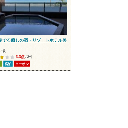
奏でる癒しの宿・リゾートホテル美
/ 萩
3.3点
/ 3件
り
宿泊
クーポン