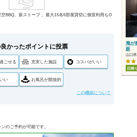
BBQ、薪ストーブ 。最大15名6部屋貸切に個室利用もO
海が
の良かったポイントに投票
萩
山口県 
過ごせる
充実した施設
コスパがいい
日帰
いい
お風呂が開放的
この機能について
ランのご予約が可能です。