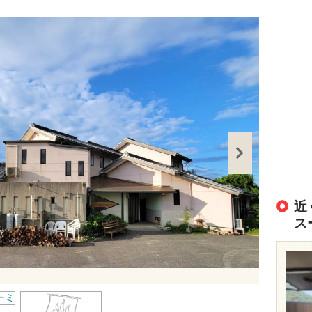
出典：
https://
近
ス