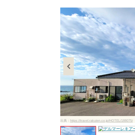
ださい
出典：
https://travel.rakuten.co.jp/HOTEL/188075/