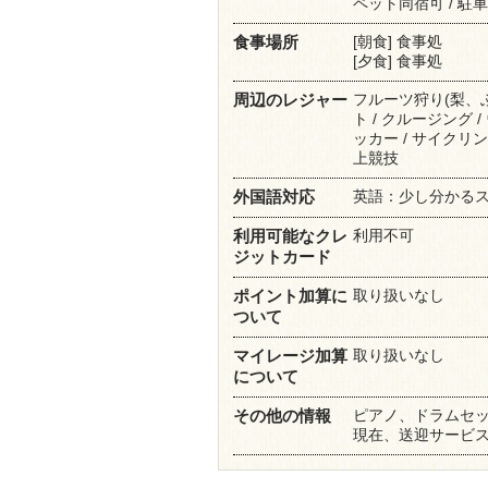
ペット同宿可 / 駐
[朝食] 食事処
食事場所
[夕食] 食事処
フルーツ狩り(梨、ぶどう
周辺のレジャー
ト / クルージング /
ッカー / サイクリング
上競技
英語：少し分かる
外国語対応
利用不可
利用可能なクレ
ジットカード
取り扱いなし
ポイント加算に
ついて
取り扱いなし
マイレージ加算
について
ピアノ、ドラムセッ
その他の情報
現在、送迎サービ