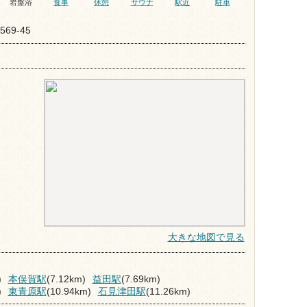
岩盤浴
食事
休憩
サウナ
駅近
駐車
69-45
大きな地図で見る
)
本俣賀駅
(7.12km)
益田駅
(7.69km)
)
東青原駅
(10.94km)
石見津田駅
(11.26km)