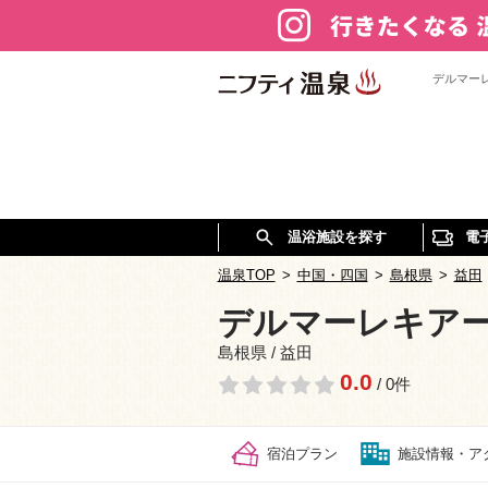
デルマー
温浴施設を探す
電
温泉TOP
>
中国・四国
>
島根県
>
益田
デルマーレキア
島根県 / 益田
0.0
/ 0件
宿泊プラン
施設情報・ア