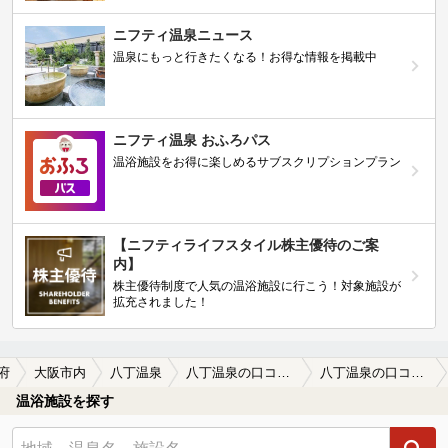
ニフティ温泉ニュース
温泉にもっと行きたくなる！お得な情報を掲載中
ニフティ温泉 おふろパス
温浴施設をお得に楽しめるサブスクリプションプラン
【ニフティライフスタイル株主優待のご案
内】
株主優待制度で人気の温浴施設に行こう！対象施設が
拡充されました！
府
大阪市内
八丁温泉
八丁温泉の口コミ一覧
八丁温泉の口コミ 明るくきれいで使いやすい
温浴施設を探す