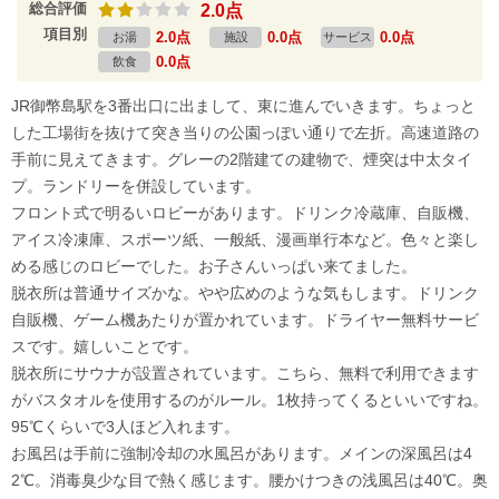
総合評価
2.0点
項目別
2.0点
0.0点
0.0点
お湯
施設
サービス
0.0点
飲食
JR御幣島駅を3番出口に出まして、東に進んでいきます。ちょっと
した工場街を抜けて突き当りの公園っぽい通りで左折。高速道路の
手前に見えてきます。グレーの2階建ての建物で、煙突は中太タイ
プ。ランドリーを併設しています。
フロント式で明るいロビーがあります。ドリンク冷蔵庫、自販機、
アイス冷凍庫、スポーツ紙、一般紙、漫画単行本など。色々と楽し
める感じのロビーでした。お子さんいっぱい来てました。
脱衣所は普通サイズかな。やや広めのような気もします。ドリンク
自販機、ゲーム機あたりが置かれています。ドライヤー無料サービ
スです。嬉しいことです。
脱衣所にサウナが設置されています。こちら、無料で利用できます
がバスタオルを使用するのがルール。1枚持ってくるといいですね。
95℃くらいで3人ほど入れます。
お風呂は手前に強制冷却の水風呂があります。メインの深風呂は4
2℃。消毒臭少な目で熱く感じます。腰かけつきの浅風呂は40℃。奥