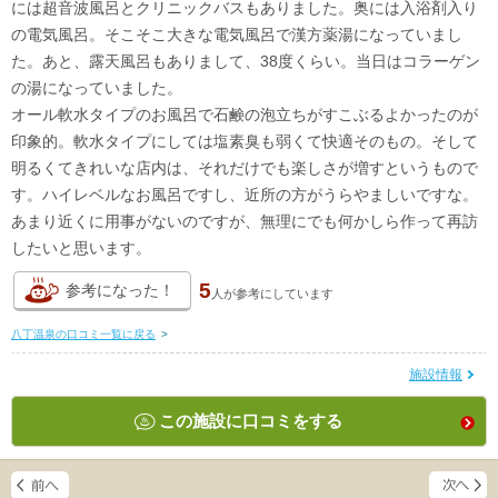
には超音波風呂とクリニックバスもありました。奥には入浴剤入り
の電気風呂。そこそこ大きな電気風呂で漢方薬湯になっていまし
た。あと、露天風呂もありまして、38度くらい。当日はコラーゲン
の湯になっていました。
オール軟水タイプのお風呂で石鹸の泡立ちがすこぶるよかったのが
印象的。軟水タイプにしては塩素臭も弱くて快適そのもの。そして
明るくてきれいな店内は、それだけでも楽しさが増すというもので
す。ハイレベルなお風呂ですし、近所の方がうらやましいですな。
あまり近くに用事がないのですが、無理にでも何かしら作って再訪
したいと思います。
5
参考になった！
人が
参考にしています
八丁温泉の口コミ一覧に戻る
>
施設情報
この施設に口コミをする