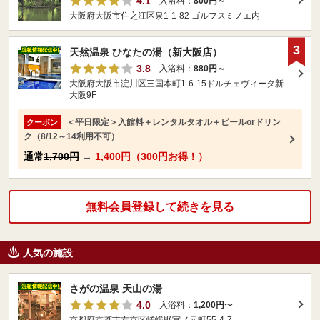
4.1
入浴料：
800円～
大阪府大阪市住之江区泉1-1-82 ゴルフスミノエ内
3
天然温泉 ひなたの湯（新大阪店）
3.8
入浴料：
880円～
大阪府大阪市淀川区三国本町1-6-15ドルチェヴィータ新
大阪9F
＜平日限定＞入館料＋レンタルタオル＋ビールorドリン
クーポン
ク（8/12～14利用不可）
通常
1,700円
→
1,400円（300円お得！）
無料会員登録して続きを見る
人気の施設
さがの温泉 天山の湯
4.0
入浴料：
1,200円
〜