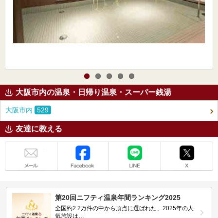
大阪市内の温泉・日帰り温泉・スーパー銭湯
大阪市内
529
友達に教える
メール
Facebook
LINE
X
第20回ニフティ温泉年間ランキング2025
全国約2.2万件の中から頂点に選ばれた、2025年の人
気施設は…