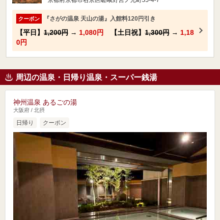
京都府京都市右京区嵯峨野宮ノ元町55-4-7
『さがの温泉 天山の湯』入館料120円引き
クーポン
【平日】
1,200円
→
1,080円
【土日祝】
1,300円
→
1,18
0円
周辺の温泉・日帰り温泉・スーパー銭湯
神州温泉 あるごの湯
大阪府 / 北摂
日帰り
クーポン