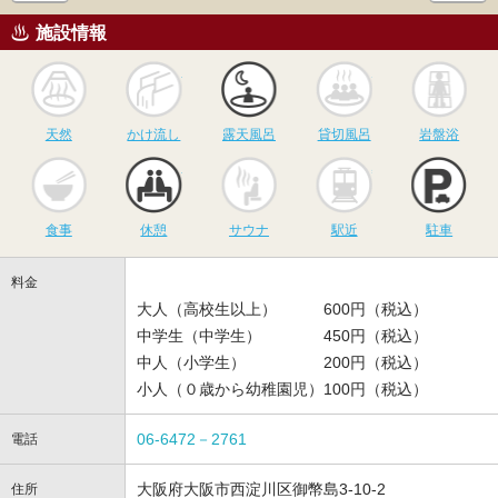
施設情報
天然
かけ流し
露天風呂
貸切風呂
岩
天然
かけ流し
露天風呂
貸切風呂
岩盤浴
食事
休憩
サウナ
駅近
駐
食事
休憩
サウナ
駅近
駐車
料金
大人（高校生以上） 600円（税込）
中学生（中学生） 450円（税込）
中人（小学生） 200円（税込）
小人（０歳から幼稚園児）100円（税込）
06-6472－2761
電話
大阪府大阪市西淀川区御幣島3-10-2
住所