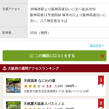
JR塚本駅より阪神高速沿いに北へ徒歩20分
交通アクセス
阪神高速11号池田線 塚本出口より阪神高速沿いに
北へ。八丁橋交差点そば
10台（無料）
駐車場
施設情報
この施設に口コミをする
大阪府の週間アクセスランキング
1
天然温泉 なにわの湯
3.3
入浴料：
900円～
大阪府大阪市北区長柄西1-7-31 遊湯パークビル8F
2
天然露天温泉スパスミノエ