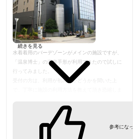
続きを見る
水着着用のバーデゾーンがメインの施設ですが、
「温泉博士」の温泉手形が利用できたので試しに
行ってみました。
受付の方は、利用が初めてかどうかを聞いた上
で、丁寧に施設の利用方法を教えて頂き恐縮しま
した。通常は1600円で、手形利用の場合はタオ
ル・バスタオル・館内着は付きませんが、今回は
お風呂だけ利用しました。
参考になった
裸浴場はあくまで付け足しのようなものですが、
内湯と露天にそれぞれ２つの浴槽があり、サウナ