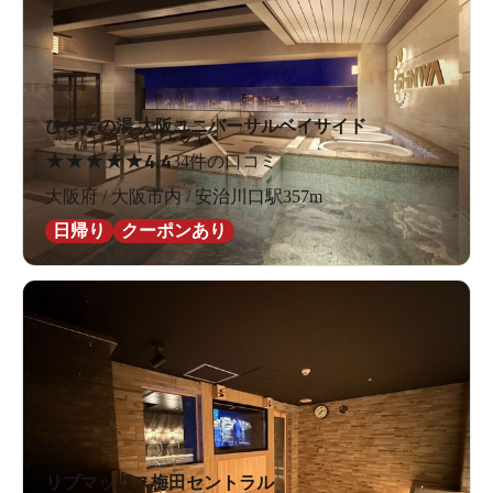
ひなたの湯 大阪ユニバーサルベイサイド
★
★
★
★
★
4.4
34件の口コミ
大阪府 / 大阪市内 / 安治川口駅357m
日帰り
クーポンあり
リブマックス梅田セントラル