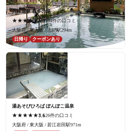
八尾温泉 喜多の湯
★
★
★
★
★
4.3
504件の口コミ
大阪府 / 東大阪 / 志紀駅294m
日帰り
クーポンあり
湯あそびひろば ぽんぽこ温泉
★
★
★
★
★
3.6
26件の口コミ
大阪府 / 東大阪 / 若江岩田駅971m