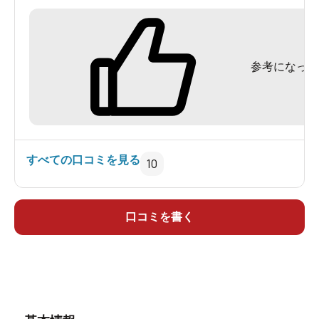
こしいので、私がやった方法を1つ。まずメイン
ロッカーには貴重品と外套だけを入れ、水着に着
替えてあとはバーデーゾーンに持ち込み。バー
参考になった
デーゾーンのロッカー(鍵なし)に入れて運動浴を楽
しむ。バーデーゾーンから裸浴ゾーンに移動する
ときは、そのまま荷物を持って裸浴ゾーンの脱衣
所に行く。裸浴を上がるときに、脱衣所で着替え
てしまう。
すべての口コミを見る
10
まあこれで廊下を汚す必要はないです。常連さ
んは裸浴ゾーンの脱衣所にすべての荷物を置いて
からバーデーゾーンに行っています。これをされ
口コミを書く
ると裸浴脱衣所の籠が埋まってしまうので鬱陶し
いことこの上なしです。できれば施設の管理人さ
んの方で、指導してもらいたいところです。
さて、温泉メインというよりかは、バーデー