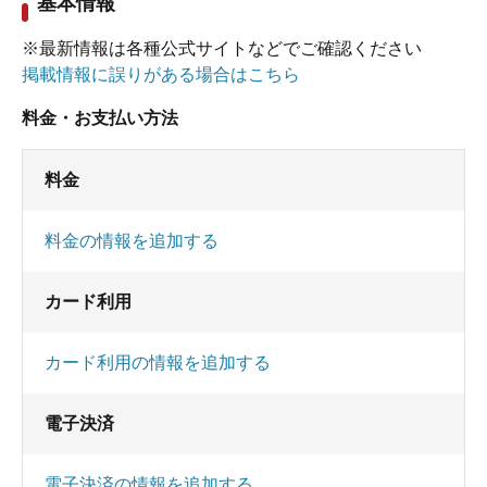
基本情報
ゾーンで歩行浴をしつつ汗をかくという使い方が
メインになります。一応バーデーゾーンも裸浴
※最新情報は各種公式サイトなどでご確認ください
ゾーンも温泉使用とのことですが、バーデーゾー
掲載情報に誤りがある場合はこちら
ンはプールそのもの。温泉のポテンシャルはない
料金・お支払い方法
です。裸浴ゾーンも塩素臭が強くて、とても温泉
とは思えません。近くの「ふれ愛温泉矢田」から
料金
お湯を購入しているそうですが、あまりに違うお
湯でした。
料金の情報を追加する
もともと「ジムのおまけ」的な温浴施設ですか
ら、温泉としての評価は星1つという感じです。ま
カード利用
あバーデーゾーンを中心に考えるなら、価格も安
カード利用の情報を追加する
いしいいんじゃないかなというところでしょう。
電子決済
電子決済の情報を追加する