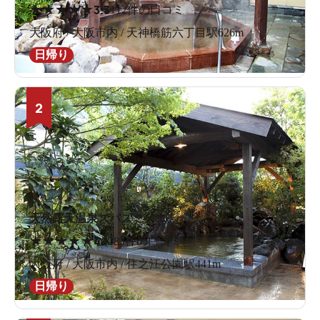
★
★
★
★
★
3.3
112件の口コミ
大阪府 / 大阪市内 / 天神橋筋六丁目駅626m
日帰り
2
天然露天温泉スパスミノエ
★
★
★
★
★
4.1
283件の口コミ
大阪府 / 大阪市内 / 住之江公園駅441m
日帰り