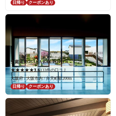
日帰り
クーポンあり
空庭温泉OSAKA BAY TOWER
★
★
★
★
★
3.6
133件の口コミ
大阪府 / 大阪市内 / 弁天町駅200m
日帰り
クーポンあり