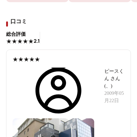
口コミ
総合評価
2.1
★
★
★
★
★
★
★
★
★
★
ピースく
ん
さん
(
、
)
2009年05
月22日