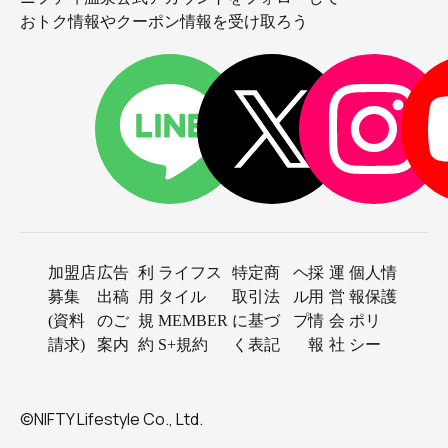
おトク情報やクーポン情報を受け取ろう
加盟店
広告
利
ライフス
特定商
ヘ
採
運
個人情
募集
出稿
用
タイル
取引法
ル
用
営
報保護
(資料
のご
規
MEMBER
に基づ
プ
情
会
ポリ
請求)
案内
約
S+規約
く表記
報
社
シー
©NIFTY Lifestyle Co., Ltd.