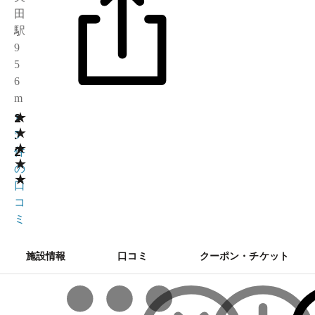
田
駅
9
5
6
m
★
2
1
★
.
5
★
2
件
★
の
★
口
コ
ミ
施設情報
口コミ
クーポン・チケット