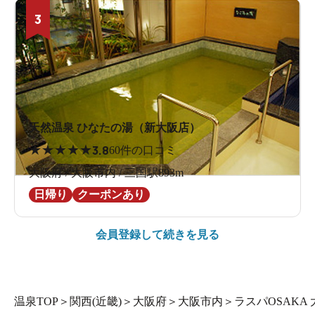
3
天然温泉 ひなたの湯（新大阪店）
★
★
★
★
★
3.8
60件の口コミ
大阪府 / 大阪市内 / 三国駅893m
日帰り
クーポンあり
会員登録して続きを見る
温泉TOP
＞
関西(近畿)
＞
大阪府
＞
大阪市内
＞
ラスパOSAK