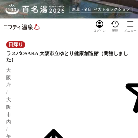
ログイン
履歴
メニュー
日帰り
ラスパOSAKA 大阪市立ゆとり健康創造館（閉館しまし
た）
大
阪
府
/
大
阪
市
内
/
矢