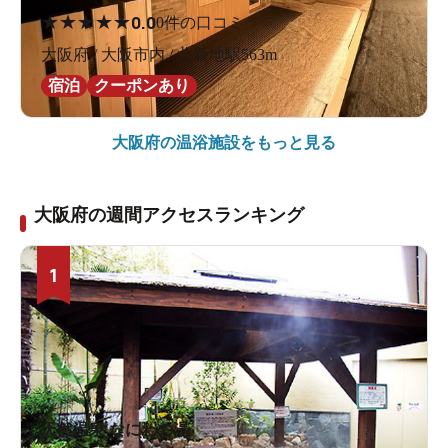
★
★
★
★
★
0.0
0件の口コミ
大阪府 / 大阪市内 / 北新地駅563m
宿泊
クーポンあり
大阪府の
温浴施設をもっと見る
大阪府の週間アクセスランキング
1
天然温泉 なにわの湯