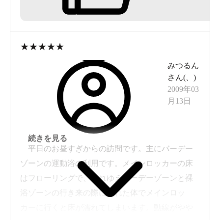
や打たせ湯など一通りの設備はあります。
お湯の方は完全に循環のようで、若干のツルツル
感以外は白湯と区別がつかないもの。特に露天の
★
★
★
★
★
方は塩素臭がきつかったです。またスペース的に
みつるん
も狭く、カランは11個ですが常に空きがないよう
さん(
、
)
な状態でした。
2009年03
やはりここは温泉ではなく温水プールとして利用
月13日
すべきでした。時間があれば水着持参でそこそこ
楽しめるでしょう。駐車場も３時間以内は無料な
続きを見る
のでありがたいです。
平日のお昼すぎからの訪問です。主にバーデー
ゾーンの運動浴の利用です。メインロッカーの床
はフローリングで、それゆえバーデーゾーンと裸
浴ゾーンの行き来の際にぬれた体でメインロッ
カーに行くと床が濡れてしまいます。動線がやや