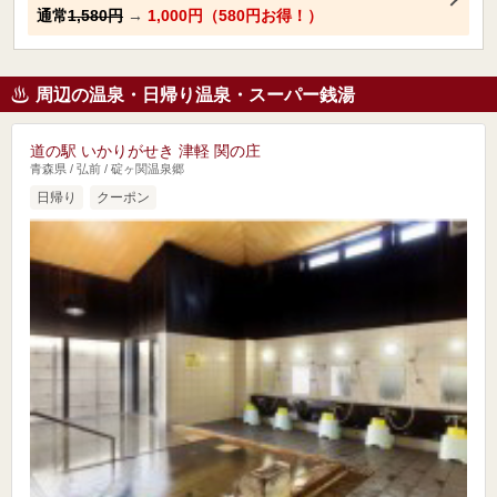
通常
1,580円
→
1,000円（580円お得！）
周辺の温泉・日帰り温泉・スーパー銭湯
道の駅 いかりがせき 津軽 関の庄
青森県 / 弘前 / 碇ヶ関温泉郷
日帰り
クーポン