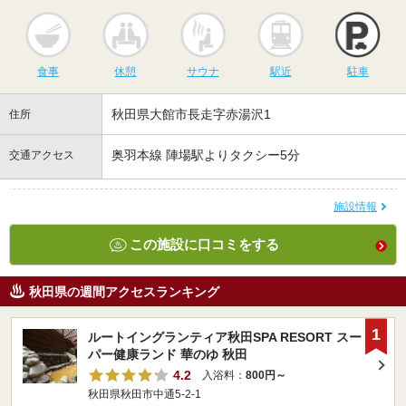
食事
休憩
サウナ
駅近
駐
食事
休憩
サウナ
駅近
駐車
秋田県大館市長走字赤湯沢1
住所
奥羽本線 陣場駅よりタクシー5分
交通アクセス
施設情報
この施設に口コミをする
秋田県の週間アクセスランキング
1
ルートイングランティア秋田SPA RESORT スー
パー健康ランド 華のゆ 秋田
4.2
入浴料：
800円～
秋田県秋田市中通5-2-1