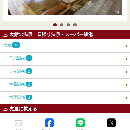
大館の温泉・日帰り温泉・スーパー銭湯
大館
34
日景温泉
1
矢立温泉
2
大葛温泉
3
大滝温泉
3
友達に教える
メール
Facebook
LINE
X