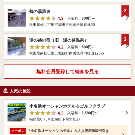
2
鶴の湯温泉
4.3
入浴料：
700円～
秋田県仙北市田沢湖田沢先達沢国有林50
3
湯の越の宿（旧 湯の越温泉）
4.2
入浴料：
500円～
秋田県南秋田郡五城目町内川浅見内後田125-5
無料会員登録して続きを見る
人気の施設
小名浜オーシャンホテル＆ゴルフクラブ
4.3
入浴料：
1,580円
〜
福島県いわき市泉町下川大畑17
『小名浜オーシャンホテル』大人入泉料580円引き
クーポン