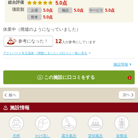
総合評価
5.0点
項目別
5.0点
5.0点
5.0点
お湯
施設
サービス
5.0点
飲食
休業中（廃墟のようになっていました）
12
参考になった！
人が
参考にしています
アクトバード矢立温泉 （閉館しました）の口コミ一覧に戻る
>
施設情報
この施設に口コミをする
施設情報
天然
かけ流し
露天風呂
貸切風呂
岩
天然
かけ流し
露天風呂
貸切風呂
岩盤浴