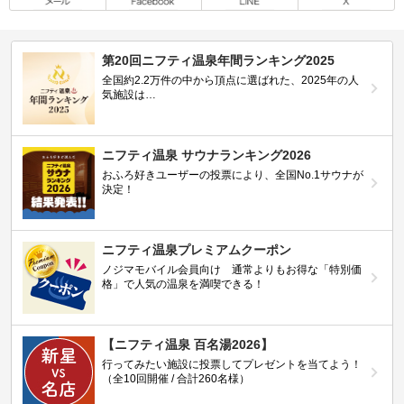
第20回ニフティ温泉年間ランキング2025
全国約2.2万件の中から頂点に選ばれた、2025年の人
気施設は…
ニフティ温泉 サウナランキング2026
おふろ好きユーザーの投票により、全国No.1サウナが
決定！
ニフティ温泉プレミアムクーポン
ノジマモバイル会員向け 通常よりもお得な「特別価
格」で人気の温泉を満喫できる！
【ニフティ温泉 百名湯2026】
行ってみたい施設に投票してプレゼントを当てよう！
（全10回開催 / 合計260名様）