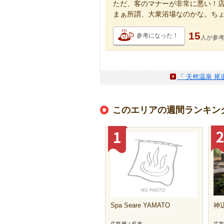
ただ、客のマナーが非常に悪い！店の
まぁ所謂、大衆浴場なのかな。ちょ
15
参考になった！
人が
参
「 天然温泉 尾
このエリアの週間ランキン
Spa Seare YAMATO
神
広島県 / 呉市
広島