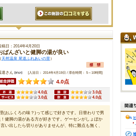
投稿日：2014年4月20日
おばんざいと健脚の湯が良い
（
天然温泉 尾道ふれあいの里
）
温達さん
[入浴日： 2014年4月19日 / 滞在時間： 5～10時間]
4.0点
4.0点
3.0点
3.0点
4.0点
料理(おふくろの味？)って感じで好きです。日替わりで男
然！健脚の湯がある方が好きです。ゲーセンがしょぼか
を言い出したら切りがありませんが、特に難点も無く、