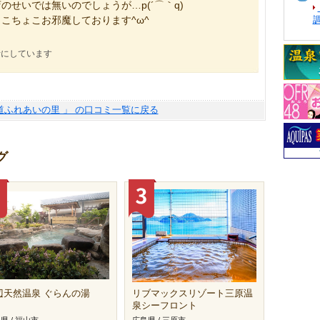
せいでは無いのでしょうが…p(´⌒｀q)
こちょこお邪魔しております^ω^
考にしています
道ふれあいの里 」 の口コミ一覧に戻る
グ
辺天然温泉 ぐらんの湯
リブマックスリゾート三原温
泉シーフロント
県 / 福山市
広島県 / 三原市