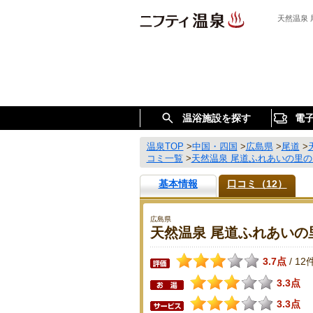
天然温泉
温浴施設を探す
電
温泉TOP
>
中国・四国
>
広島県
>
尾道
>
コミ一覧
>
天然温泉 尾道ふれあいの里の
基本情報
口コミ（12）
広島県
天然温泉 尾道ふれあいの
3.7点
12
/
3.3点
3.3点