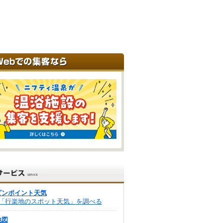
ピンポイント天気
「行楽地のスポット天気」を調べる
地図