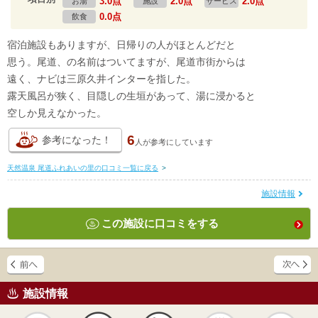
3.0点
2.0点
2.0点
お湯
施設
サービス
0.0点
飲食
宿泊施設もありますが、日帰りの人がほとんどだと
思う。尾道、の名前はついてますが、尾道市街からは
遠く、ナビは三原久井インターを指した。
露天風呂が狭く、目隠しの生垣があって、湯に浸かると
空しか見えなかった。
6
参考になった！
人が
参考にしています
天然温泉 尾道ふれあいの里の口コミ一覧に戻る
>
施設情報
この施設に口コミをする
施設情報
天然
かけ流し
露天風呂
貸切風呂
岩