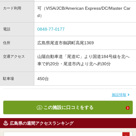
可（VISA/JCB/American Express/DC/Master Car
カード利用
d）
0848-77-0177
電話
広島県尾道市御調町高尾1369
住所
山陽自動車道「尾道IC」より国道184号線を北へ
交通アクセス
車で約20分・尾道市内より北へ約30分
450台
駐車場
施設情報
この施設に口コミをする
広島県の週間アクセスランキング