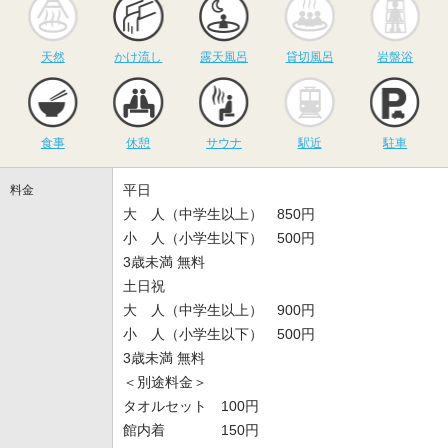
天然
かけ流し
露天風呂
貸切風呂
岩盤浴
食事
休憩
サウナ
駅近
駐
食事
休憩
サウナ
駅近
駐車
平日
料金
大 人（中学生以上） 850円
小 人（小学生以下） 500円
3歳未満 無料
土日祝
大 人（中学生以上） 900円
小 人（小学生以下） 500円
3歳未満 無料
＜別途料金＞
タオルセット 100円
館内着 150円