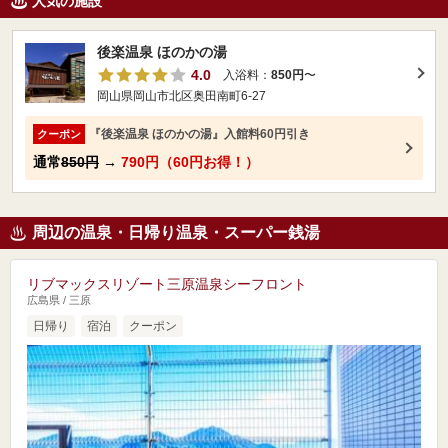
人気の施設
後楽温泉 ほのかの湯
4.0
入浴料：
850円
〜
岡山県岡山市北区奥田南町6-27
『後楽温泉 ほのかの湯』入館料60円引き
クーポン
通常
850円
→
790円（60円お得！）
周辺の温泉・日帰り温泉・スーパー銭湯
リブマックスリゾート三原温泉シーフロント
広島県 / 三原
日帰り
宿泊
クーポン