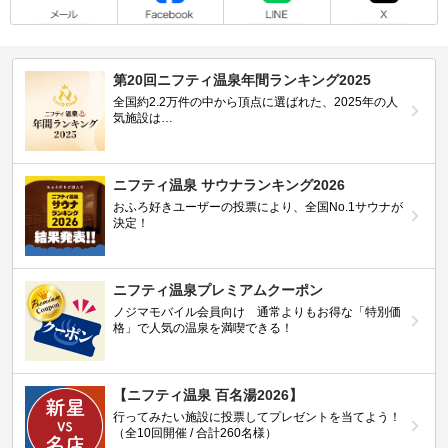
第20回ニフティ温泉年間ランキング2025
全国約2.2万件の中から頂点に選ばれた、2025年の人
気施設は…
ニフティ温泉 サウナランキング2026
おふろ好きユーザーの投票により、全国No.1サウナが
決定！
ニフティ温泉プレミアムクーポン
ノジマモバイル会員向け 通常よりもお得な「特別価
格」で人気の温泉を満喫できる！
【ニフティ温泉 百名湯2026】
行ってみたい施設に投票してプレゼントを当てよう！
（全10回開催 / 合計260名様）