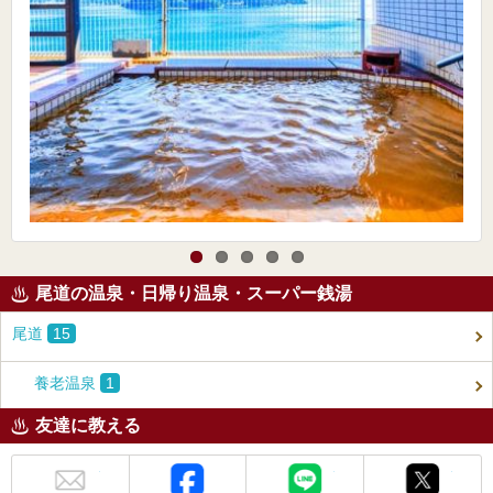
尾道の温泉・日帰り温泉・スーパー銭湯
尾道
15
養老温泉
1
友達に教える
メール
Facebook
LINE
X