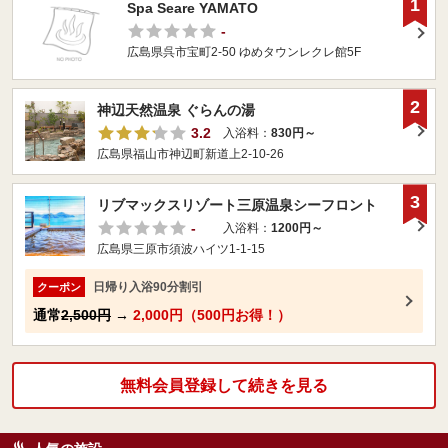
1
Spa Seare YAMATO
-
広島県呉市宝町2-50 ゆめタウンレクレ館5F
2
神辺天然温泉 ぐらんの湯
3.2
入浴料：
830円～
広島県福山市神辺町新道上2-10-26
3
リブマックスリゾート三原温泉シーフロント
-
入浴料：
1200円～
広島県三原市須波ハイツ1-1-15
日帰り入浴90分割引
クーポン
通常
2,500円
→
2,000円（500円お得！）
無料会員登録して続きを見る