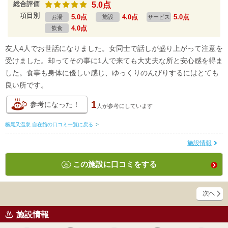
総合評価
5.0点
項目別
5.0点
4.0点
5.0点
お湯
施設
サービス
4.0点
飲食
友人4人でお世話になりました。女同士で話しが盛り上がって注意を
受けました。却ってその事に1人で来ても大丈夫な所と安心感を得ま
した。食事も身体に優しい感じ、ゆっくりのんびりするにはとても
良い所です。
1
参考になった！
人が
参考にしています
栃尾又温泉 自在館の口コミ一覧に戻る
>
施設情報
この施設に口コミをする
施設情報