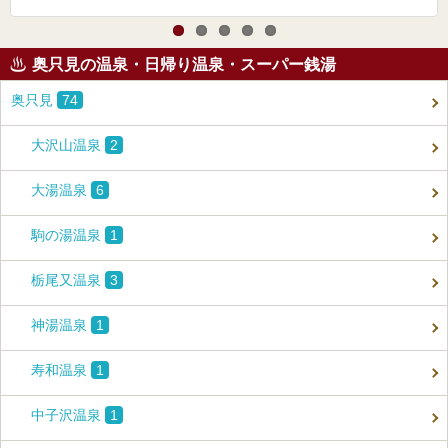
奥只見の温泉・日帰り温泉・スーパー銭湯
奥只見
74
大沢山温泉
2
大湯温泉
6
駒の湯温泉
1
栃尾又温泉
3
神湯温泉
1
寿和温泉
1
中子沢温泉
1