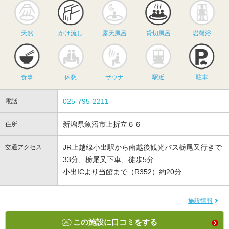
天然
かけ流し
露天風呂
貸切風呂
岩
天然
かけ流し
露天風呂
貸切風呂
岩盤浴
食事
休憩
サウナ
駅近
駐
食事
休憩
サウナ
駅近
駐車
025-795-2211
電話
新潟県魚沼市上折立６６
住所
JR上越線小出駅から南越後観光バス栃尾又行きで
交通アクセス
33分、栃尾又下車、徒歩5分
小出ICより当館まで（R352）約20分
施設情報
この施設に口コミをする