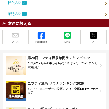
折立温泉
3
守門温泉
2
友達に教える
メール
Facebook
LINE
X
第20回ニフティ温泉年間ランキング2025
全国約2.2万件の中から頂点に選ばれた、2025年の人
気施設は…
ニフティ温泉 サウナランキング2026
おふろ好きユーザーの投票により、全国No.1サウナが
決定！
ニフティ温泉プレミアムクーポン