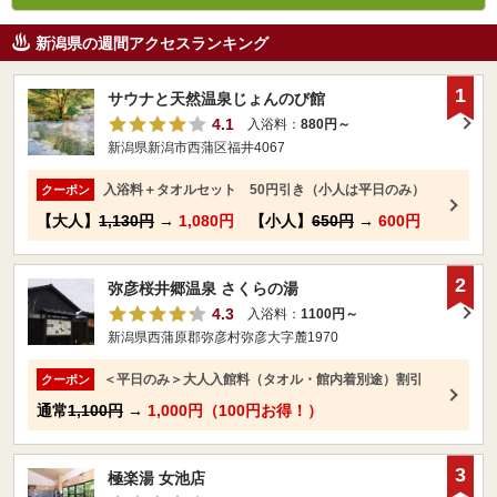
新潟県の週間アクセスランキング
1
サウナと天然温泉じょんのび館
4.1
入浴料：
880円～
新潟県新潟市西蒲区福井4067
入浴料＋タオルセット 50円引き（小人は平日のみ）
クーポン
【大人】
1,130円
→
1,080円
【小人】
650円
→
600円
2
弥彦桜井郷温泉 さくらの湯
4.3
入浴料：
1100円～
新潟県西蒲原郡弥彦村弥彦大字麓1970
＜平日のみ＞大人入館料（タオル・館内着別途）割引
クーポン
通常
1,100円
→
1,000円（100円お得！）
3
極楽湯 女池店