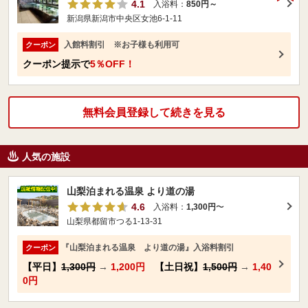
4.1
入浴料：
850円～
新潟県新潟市中央区女池6-1-11
入館料割引 ※お子様も利用可
クーポン
クーポン提示で
5％OFF！
無料会員登録して続きを見る
人気の施設
山梨泊まれる温泉 より道の湯
4.6
入浴料：
1,300円
〜
山梨県都留市つる1-13-31
『山梨泊まれる温泉 より道の湯』入浴料割引
クーポン
【平日】
1,300円
→
1,200円
【土日祝】
1,500円
→
1,40
0円