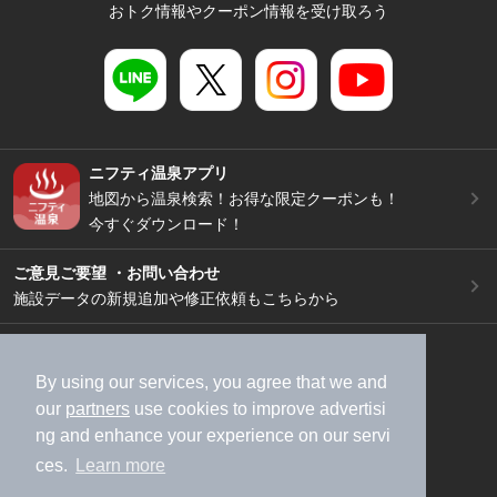
おトク情報やクーポン情報を受け取ろう
ニフティ温泉アプリ
地図から温泉検索！お得な限定クーポンも！
今すぐダウンロード！
ご意見ご要望 ・お問い合わせ
施設データの新規追加や修正依頼もこちらから
スマートフォン
/
PC
加盟店募集（資料請求）
広告出稿のご案内
By using our services, you agree that we and
our
partners
use cookies to improve advertisi
利用規約
ライフスタイルMEMBERS+規約
ng and enhance your experience on our servi
特定商取引法に基づく表記
ヘルプ
採用情報
ces.
Learn more
運営会社
個人情報保護ポリシー