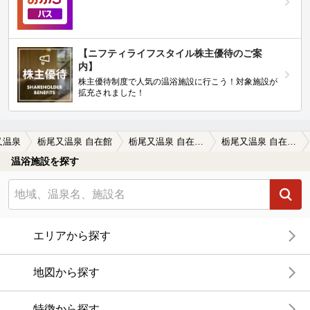
【ニフティライフスタイル株主優待のご案
内】
株主優待制度で人気の温浴施設に行こう！対象施設が
拡充されました！
又温泉
栃尾又温泉 自在館
栃尾又温泉 自在館の口コミ一覧
栃尾又温泉 自在館の口コミ 友人4人でお世話になりました。女同士で…
温浴施設を探す
エリアから探す
地図から探す
特徴から探す