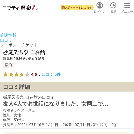
購入済チケットはこちら
ログイン
履歴
メニュー
施設情報
口コミ
クーポン・チケット
栃尾又温泉 自在館
新潟県 / 奥只見 / 栃尾又温泉
宿泊
4.0
/
口コミ 5件
口コミ詳細
栃尾又温泉 自在館の口コミ
友人4人でお世話になりました。女同士で…
投稿者：ゲストさん
性別：女性
年代：50代～
投稿日：2025年07月16日 / 入浴日： 2025年07月14日 / 滞在時間： 2泊