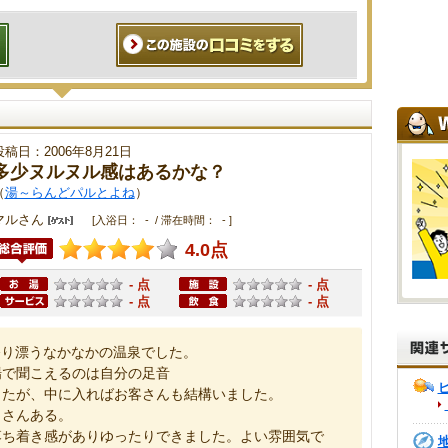
投稿日：2006年8月21日
多少ヌルヌル感はあるかな？
（
湯～らんどパルとよね
）
マルさん
[入浴日： - / 滞在時間： - ]
4.0点
- 点
- 点
- 点
- 点
香り漂うなかなかの温泉でした。
場で聞こえるのは自分の足音
したが、中に入ればお客さんも結構いました。
くさんある。
落ち着き感がありゆったりできました。よい雰囲気で