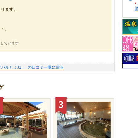
あります。
・・。
にしています
どパルとよね 」 の口コミ一覧に戻る
グ