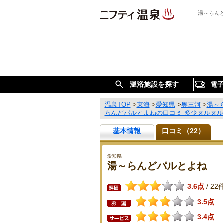
湯～らん
温浴施設を探す
電
温泉TOP
>
東海
>
愛知県
>
奥三河
>
湯～
らんどパルとよねの口コミ 多少ヌルヌ
基本情報
口コミ（22）
愛知県
湯～らんどパルとよね
3.6点
22
/
3.5点
3.4点