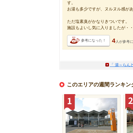
す。
お湯も多少ですが、ヌルヌル感が
ただ塩素臭がかなりきついです。
施設もよいし気に入りましたが・
4
参考になった！
人が
参考
「 湯～らん
このエリアの週間ランキン