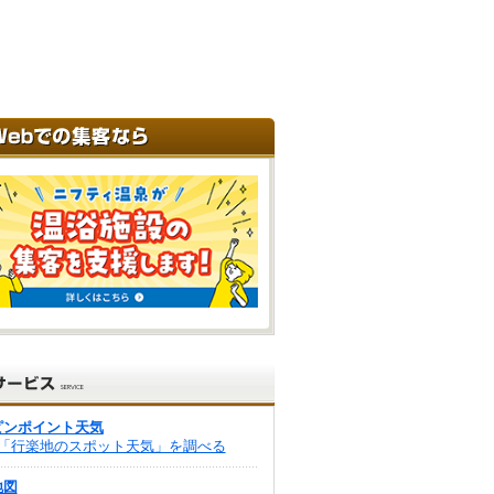
ピンポイント天気
「行楽地のスポット天気」を調べる
地図