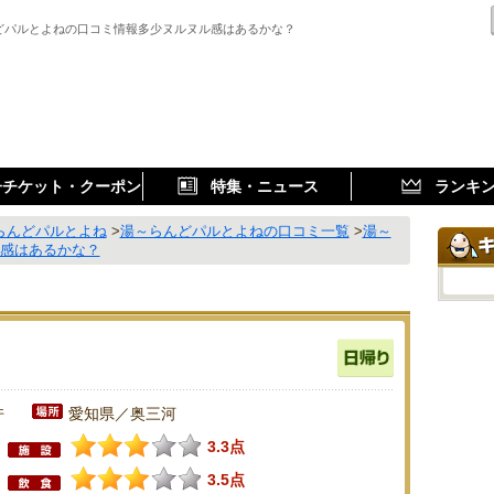
どパルとよねの口コミ情報多少ヌルヌル感はあるかな？
子チケット・クーポン
特集・ニュース
ランキ
らんどパルとよね
>
湯～らんどパルとよねの口コミ一覧
>
湯～
ル感はあるかな？
件
愛知県／奥三河
3.3点
3.5点