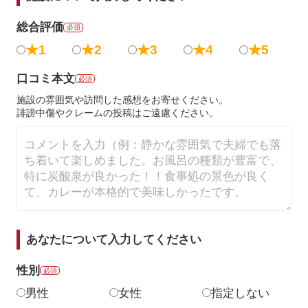
総合評価
必須
★1
★2
★3
★4
★5
口コミ本文
必須
施設の雰囲気や訪問した感想をお寄せください。
誹謗中傷やクレームの投稿はご遠慮ください。
あなたについて入力してください
性別
必須
男性
女性
指定しない