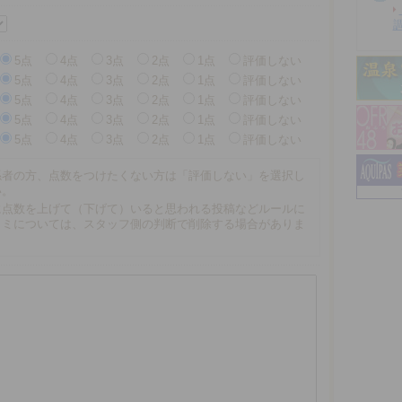
5点
4点
3点
2点
1点
評価しない
5点
4点
3点
2点
1点
評価しない
5点
4点
3点
2点
1点
評価しない
5点
4点
3点
2点
1点
評価しない
5点
4点
3点
2点
1点
評価しない
係者の方、点数をつけたくない方は「評価しない」を選択し
い。
に点数を上げて（下げて）いると思われる投稿などルールに
コミについては、スタッフ側の判断で削除する場合がありま