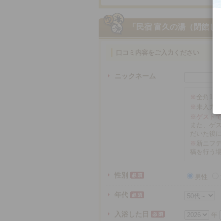
「民宿 富久の湯（閉館し
口コミ内容をご入力ください
ニックネーム
※
全角16
※
未入力
※ゲスト
また、ゲ
だいた後
※
新ニフテ
稿を行う
性別
男性
年代
入浴した日
年