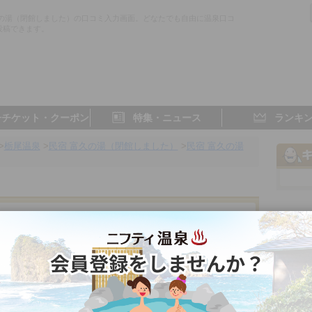
久の湯（閉館しました）の口コミ入力画面。どなたでも自由に温泉口コ
投稿できます。
子チケット・クーポン
特集・ニュース
ランキ
>
栃尾温泉
>
民宿 富久の湯（閉館しました）
>
民宿 富久の湯
した）
岐阜県／奥飛騨温泉郷
4.0点
5.0点