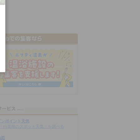
ピンポイント天気
「行楽地のスポット天気」を調べる
地図