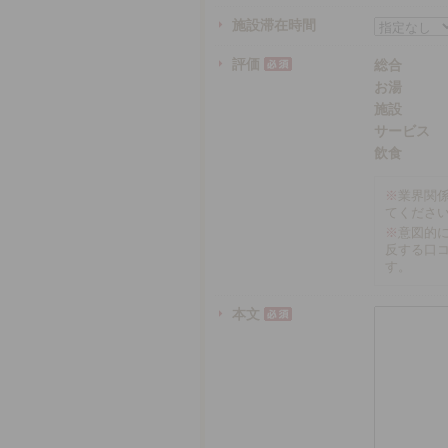
施設滞在時間
評価
総合
お湯
施設
サービス
飲食
※
業界関
てくださ
※
意図的
反する口
す。
本文