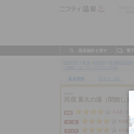
民宿 富
ミ・写真
温浴施設を探す
電
温泉TOP
>
東海
>
岐阜県
>
奥飛騨温泉郷
（閉館しました）の口コミ投稿
基本情報
口コミ（3）
岐阜県
民宿 富久の湯（閉館しま
4.3点
3件
/
4.0点
4.5点