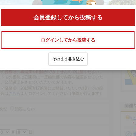
ました）」
の口コミをする
会員登録してから投稿する
ログインしてから投稿する
そのまま書き込む
文字以内
の場合、匿名で投稿されます。
での投稿は、再編集や削除ができませんので注意ください。
ストでの投稿は公開前に一度編集部で内容を確認させていた
に、公開処理をさせていただいております。
ィ温泉ID（2018/07/17以降にご登録いただいたID）での投
場合は
こちら
よりログインしてください（削除が行えます）
女性
指定しない
月
日