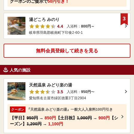
クーポンのご提示で
50円引き！
3
湯どころ みのり
4.4
入浴料：
800円～
岐阜県羽島郡岐南町下印食2‐60‐1
無料会員登録して続きを見る
人気の施設
天然温泉 みどり楽の湯
3.5
入浴料：
950円
〜
愛知県名古屋市緑区徳重3丁目2904
『天然温泉 みどり楽の湯』一般大人入泉料100円引き
クーポン
【平日】
950円
→
850円
【土日祝】
1,000円
→
900円
【シ
ーズン】
1,200円
→
1,100円