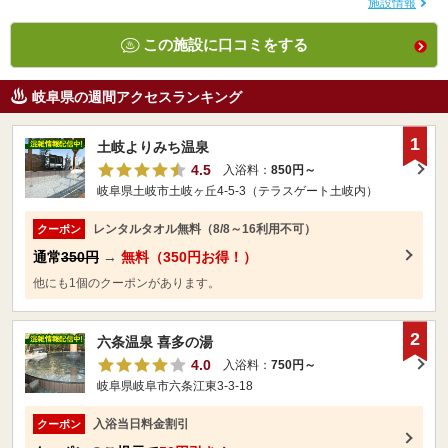
施設情報
この施設に口コミをする
岐阜県の週間アクセスランキング
1
土岐よりみち温泉
4.5
入浴料：
850円～
岐阜県土岐市土岐ヶ丘4-5-3（テラスゲート土岐内）
レンタルタオル無料（8/8～16利用不可）
クーポン
通常
350円
→
無料（350円お得！）
他にも1個のクーポンがあります。
2
六条温泉 喜多の湯
4.0
入浴料：
750円～
岐阜県岐阜市六条江東3-3-18
入浴当日料金割引
クーポン