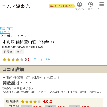
購入済チケットはこちら
ログイン
履歴
メニュー
施設情報
口コミ
クーポン・チケット
水明館 佳留萱山荘（休業中）
岐阜県 / 奥飛騨温泉郷 / 新穂高温泉
日帰り
宿泊
3.8
/
口コミ 39件
口コミ詳細
水明館 佳留萱山荘（休業中）の口コミ
開放感は・・・
投稿者：温泉おやじさん
投稿日：2009年09月28日 / 入浴日： 2003年06月11日 / 滞在時間： 2時間以内
総合評価
4.0点
項目別