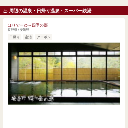
周辺の温泉・日帰り温泉・スーパー銭湯
ほりでーゆ～四季の郷
長野県 / 安曇野
日帰り
宿泊
クーポン