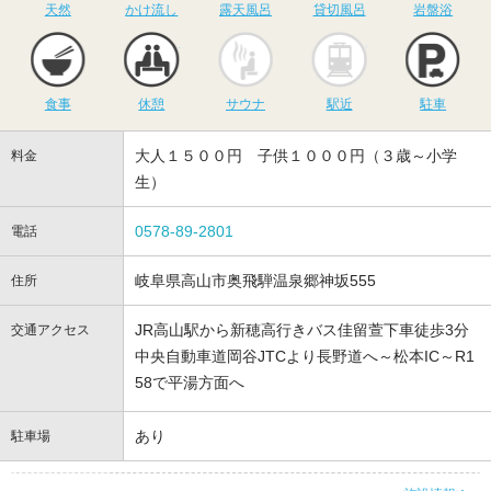
天然
かけ流し
露天風呂
貸切風呂
岩盤浴
食事
休憩
サウナ
駅近
駐
食事
休憩
サウナ
駅近
駐車
大人１５００円 子供１０００円（３歳～小学
料金
生）
0578-89-2801
電話
岐阜県高山市奥飛騨温泉郷神坂555
住所
JR高山駅から新穂高行きバス佳留萱下車徒歩3分
交通アクセス
中央自動車道岡谷JTCより長野道へ～松本IC～R1
58で平湯方面へ
あり
駐車場