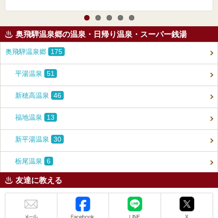
奥飛騨温泉郷の温泉・日帰り温泉・スーパー銭湯
奥飛騨温泉郷
175
平湯温泉
51
新穂高温泉
46
福地温泉
13
新平湯温泉
30
栃尾温泉
6
友達に教える
メール
Facebook
LINE
X