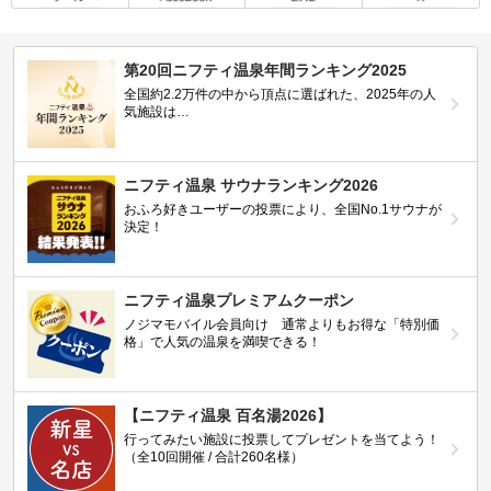
第20回ニフティ温泉年間ランキング2025
全国約2.2万件の中から頂点に選ばれた、2025年の人
気施設は…
ニフティ温泉 サウナランキング2026
おふろ好きユーザーの投票により、全国No.1サウナが
決定！
ニフティ温泉プレミアムクーポン
ノジマモバイル会員向け 通常よりもお得な「特別価
格」で人気の温泉を満喫できる！
【ニフティ温泉 百名湯2026】
行ってみたい施設に投票してプレゼントを当てよう！
（全10回開催 / 合計260名様）