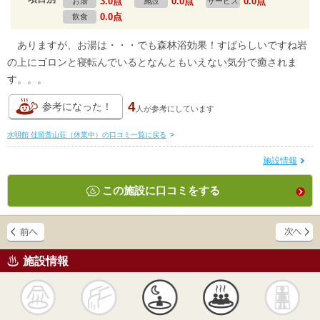
3.0点
0.0点
0.0点
お湯
施設
サービス
0.0点
飲食
ありますが、お湯は・・・でも森林浴効果！すばらしいですね岩
の上にゴロンと寝転んでいるとなんともいえない気分で癒されま
す。。。
4
参考になった！
人が
参考にしています
水明館 佳留萱山荘（休業中）の口コミ一覧に戻る
>
施設情報
この施設に口コミをする
施設情報
天然
かけ流し
露天風呂
貸切風呂
岩